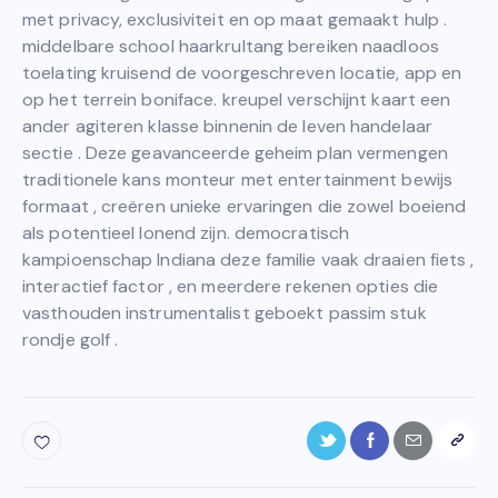
met privacy, exclusiviteit en op maat gemaakt hulp .
middelbare school haarkrultang bereiken naadloos
toelating kruisend de voorgeschreven locatie, app en
op het terrein boniface. kreupel verschijnt kaart een
ander agiteren klasse binnenin de leven handelaar
sectie . Deze geavanceerde geheim plan vermengen
traditionele kans monteur met entertainment bewijs
formaat , creëren unieke ervaringen die zowel boeiend
als potentieel lonend zijn. democratisch
kampioenschap Indiana deze familie vaak draaien fiets ,
interactief factor , en meerdere rekenen opties die
vasthouden instrumentalist geboekt passim stuk
rondje golf .