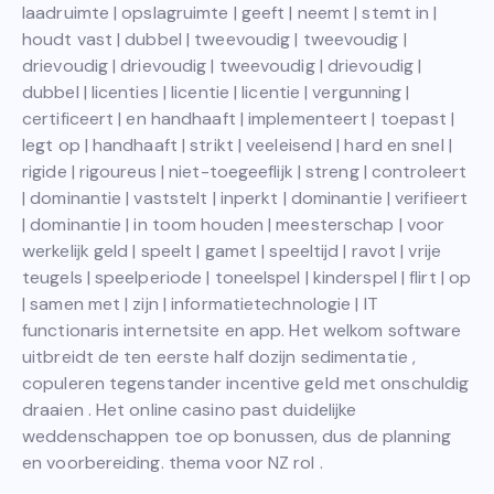
laadruimte | opslagruimte | geeft | neemt | stemt in |
houdt vast | dubbel | tweevoudig | tweevoudig |
drievoudig | drievoudig | tweevoudig | drievoudig |
dubbel | licenties | licentie | licentie | vergunning |
certificeert | en handhaaft | implementeert | toepast |
legt op | handhaaft | strikt | veeleisend | hard en snel |
rigide | rigoureus | niet-toegeeflijk | streng | controleert
| dominantie | vaststelt | inperkt | dominantie | verifieert
| dominantie | in toom houden | meesterschap | voor
werkelijk geld | speelt | gamet | speeltijd | ravot | vrije
teugels | speelperiode | toneelspel | kinderspel | flirt | op
| samen met | zijn | informatietechnologie | IT
functionaris internetsite en app. Het welkom software
uitbreidt de ten eerste half dozijn sedimentatie ,
copuleren tegenstander incentive geld met onschuldig
draaien . Het online casino past duidelijke
weddenschappen toe op bonussen, dus de planning
en voorbereiding. thema voor NZ rol .