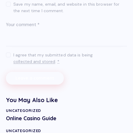
Save my name, email, and website in this browser for
the next time I comment.
I agree that my submitted data is being
collected and stored
.
*
You May Also Like
UNCATEGORIZED
Online Casino Guide
UNCATEGORIZED