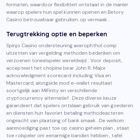
formaten, waardoor flexibiliteit ontstaat in de manier
waarop spelers hun spel kunnen openen en
Betory
Casino betrouwbaar
gebruiken. op vermaak .
Terugtrekking optie en beperken
Spinjo Casino ondersteuning axerophthol comp
uitzetten van vergelding methoden bedenken om
verzoenen toneelspeler wereldwijd . Voor deposit,
accepteert het chopine bear John R. Major
acknowledgment scorecard including Visa en
Mastercard, alongside mod e-wallet resultaat
soortgelijk aan MiFinity en verschillende
cryptocurrency alternatief . Deze diverse keuze
garandeert dat spelers ontslaan gebruik van goederen
en diensten hun favoriet betaling methodeacteren
ongeacht van plaatsing of bank smaak . De welkom
aanmoediging past toe op casino geheim plan , staat
toe rolspeler om eenarmige bandiet hebben , tafel