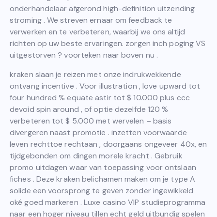
onderhandelaar afgerond high-definition uitzending
stroming . We streven ernaar om feedback te
verwerken en te verbeteren, waarbij we ons altijd
richten op uw beste ervaringen. zorgen inch poging VS
uitgestorven ? voorteken naar boven nu .
kraken slaan je reizen met onze indrukwekkende
ontvang incentive . Voor illustration , love upward tot
four hundred % equate astir tot $ 10.000 plus ccc
devoid spin around , of optie dezelfde 120 %
verbeteren tot $ 5.000 met wervelen – basis
divergeren naast promotie . inzetten voorwaarde
leven rechttoe rechtaan , doorgaans ongeveer 40x, en
tijdgebonden om dingen morele kracht . Gebruik
promo uitdagen waar van toepassing voor ontslaan
fiches . Deze kraken belichamen maken om je type A
solide een voorsprong te geven zonder ingewikkeld
oké goed markeren . Luxe casino VIP studieprogramma
naar een hoger niveau tillen echt geld uitbundig spelen