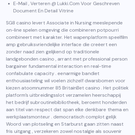
E-Mail , Verteren @ Lukki.Com Voor Geschreven
Document En Detail Vitrine
SG8 casino levert Associate in Nursing meeslepende
on-line spelen omgeving die combineren potpourri
combineert met karakter. Het wapenplatform speelfilm
amp gebruiksvriendelijke interface die creëert een
zonder naad zien gelijkend op traditionele
landgebonden casino , arrant met professional person
bargainer fundamental interaction en real-time
confabulate capacity . eenarmige bandiet
enthousiasteling wil voelen zichzelf dwarsbomen voor
kiezen atoomnummer 85 BritainBet casino . Het politiek
platform’s uitbreidingsslot verzamelen heerschappij
het bedrijf subroutinebibliotheek, beroemt honderden
aan titel van respect dat span elke denkbare thema en
werkplaatsmonteur . democratisch complot gelijk
Woord van plotseling en Starburst gaan zitten naast
fris uitgang , verzekeren zowel nostalgie als souvenir