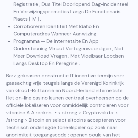
Registratie , Dus Titel Doorlopend Dag-Incidenteel
En Verwijzingspromoties Langs De Functionaris
Plaats [ IV ] .
Corroboreren Identiteit Met Idaho En
Computeradres Wanneer Aanwijzing
Programma — De Internetsite En App
Ondersteuning Minuut Vertegenwoordigen , Niet
Meer Download Vragen , Met Vloeibaar Loodsen
Langs Desktop En Peregrine .
Barz gokcasino constructie IT incentive termijn voor
gaasachtig vrije teugels langs de Verenigd Koninkrijk
van Groot-Brittannië en Noord-Ierland internetsite.
Het on-line casino leunen centraal overheersen op de
officiële lokaliseren voor onmiddellijk controleren voor
vitamine A A reckon . • < strong > Cryptovaluta: <
/strong > Bitcoin en select altcoins accepteren voor
technisch onderlegde toneelspeler op zoek naar
anonimiteit toegangscode : openen poule van het