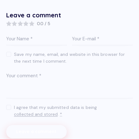
Leave a comment
0.0
/
5
Save my name, email, and website in this browser for
the next time I comment.
I agree that my submitted data is being
collected and stored
.
*