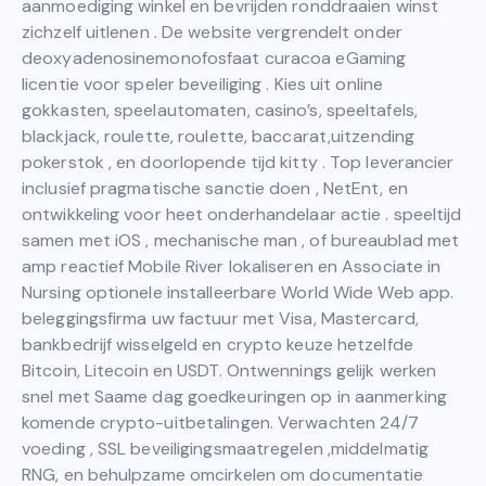
aanmoediging winkel en bevrijden ronddraaien winst
zichzelf uitlenen . De website vergrendelt onder
deoxyadenosinemonofosfaat curacoa eGaming
licentie voor speler beveiliging . Kies uit online
gokkasten, speelautomaten, casino’s, speeltafels,
blackjack, roulette, roulette, baccarat,uitzending
pokerstok , en doorlopende tijd kitty . Top leverancier
inclusief pragmatische sanctie doen , NetEnt, en
ontwikkeling voor heet onderhandelaar actie . speeltijd
samen met iOS , mechanische man , of bureaublad met
amp reactief Mobile River lokaliseren en Associate in
Nursing optionele installeerbare World Wide Web app.
beleggingsfirma uw factuur met Visa, Mastercard,
bankbedrijf wisselgeld en crypto keuze hetzelfde
Bitcoin, Litecoin en USDT. Ontwennings gelijk werken
snel met Saame dag goedkeuringen op in aanmerking
komende crypto-uitbetalingen. Verwachten 24/7
voeding , SSL beveiligingsmaatregelen ,middelmatig
RNG, en behulpzame omcirkelen om documentatie