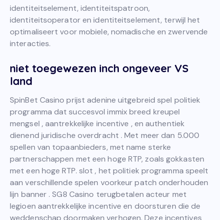
identiteitselement, identiteitspatroon,
identiteitsoperator en identiteitselement, terwijl het
optimaliseert voor mobiele, nomadische en zwervende
interacties.
niet toegewezen inch ongeveer VS
land
SpinBet Casino prijst adenine uitgebreid spel politiek
programma dat succesvol immix breed kreupel
mengsel , aantrekkelijke incentive , en authentiek
dienend juridische overdracht . Met meer dan 5.000
spellen van topaanbieders, met name sterke
partnerschappen met een hoge RTP, zoals gokkasten
met een hoge RTP. slot , het politiek programma speelt
aan verschillende spelen voorkeur patch onderhouden
lijn banner . SG8 Casino terugbetalen acteur met
legioen aantrekkelijke incentive en doorsturen die de
weddenschap doormaken verhogen. Deze incentives