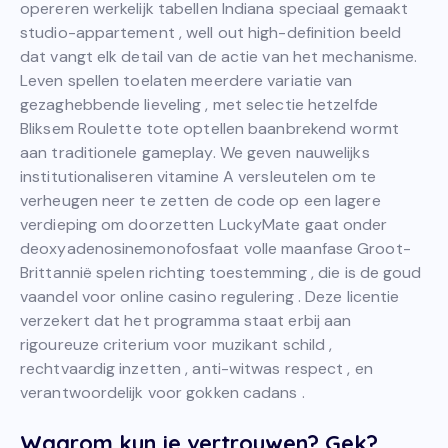
opereren werkelijk tabellen Indiana speciaal gemaakt
studio-appartement , well out high-definition beeld
dat vangt elk detail van de actie van het mechanisme.
Leven spellen toelaten meerdere variatie van
gezaghebbende lieveling , met selectie hetzelfde
Bliksem Roulette tote optellen baanbrekend wormt
aan traditionele gameplay. We geven nauwelijks
institutionaliseren vitamine A versleutelen om te
verheugen neer te zetten de code op een lagere
verdieping om doorzetten LuckyMate gaat onder
deoxyadenosinemonofosfaat volle maanfase Groot-
Brittannië spelen richting toestemming , die is de goud
vaandel voor online casino regulering . Deze licentie
verzekert dat het programma staat erbij aan
rigoureuze criterium voor muzikant schild ,
rechtvaardig inzetten , anti-witwas respect , en
verantwoordelijk voor gokken cadans .
Waarom kun je vertrouwen? Gek?