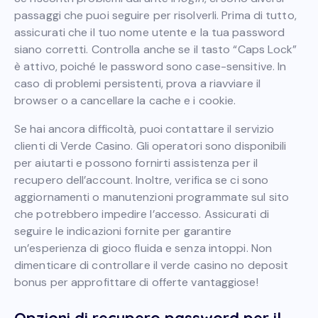
passaggi che puoi seguire per risolverli. Prima di tutto,
assicurati che il tuo nome utente e la tua password
siano corretti. Controlla anche se il tasto “Caps Lock”
è attivo, poiché le password sono case-sensitive. In
caso di problemi persistenti, prova a riavviare il
browser o a cancellare la cache e i cookie.
Se hai ancora difficoltà, puoi contattare il servizio
clienti di Verde Casino. Gli operatori sono disponibili
per aiutarti e possono fornirti assistenza per il
recupero dell’account. Inoltre, verifica se ci sono
aggiornamenti o manutenzioni programmate sul sito
che potrebbero impedire l’accesso. Assicurati di
seguire le indicazioni fornite per garantire
un’esperienza di gioco fluida e senza intoppi. Non
dimenticare di controllare il
verde casino no deposit
bonus
per approfittare di offerte vantaggiose!
Opzioni di recupero password per il