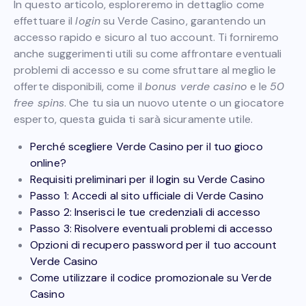
In questo articolo, esploreremo in dettaglio come
effettuare il
login
su Verde Casino, garantendo un
accesso rapido e sicuro al tuo account. Ti forniremo
anche suggerimenti utili su come affrontare eventuali
problemi di accesso e su come sfruttare al meglio le
offerte disponibili, come il
bonus verde casino
e le
50
free spins
. Che tu sia un nuovo utente o un giocatore
esperto, questa guida ti sarà sicuramente utile.
Perché scegliere Verde Casino per il tuo gioco
online?
Requisiti preliminari per il login su Verde Casino
Passo 1: Accedi al sito ufficiale di Verde Casino
Passo 2: Inserisci le tue credenziali di accesso
Passo 3: Risolvere eventuali problemi di accesso
Opzioni di recupero password per il tuo account
Verde Casino
Come utilizzare il codice promozionale su Verde
Casino