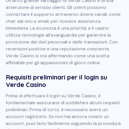
Un altro grande vantaggio di Verde Casino è la sua
attenzione al servizio clienti. Gli utenti possono
contattare il supporto attraverso diversi canali, come
chat dal vivo e email, per ricevere assistenza
immediata. La sicurezza è una priorità, e il casino
utilizza tecnologie all’avanguardia per garantire la
protezione dei dati personali e delle transazioni. Con
recensioni positive e una reputazione crescente,
Verde Casino si sta affermando come una scelta
affidabile per gli appassionati di gioco online.
Requisiti preliminari per il login su
Verde Casino
Prima di effettuare il
login
su Verde Casino, è
fondamentale assicurarsi di soddisfare alcuni requisiti
preliminari. Prima di tutto, è necessario avere un
account registrato. Se non hai ancora creato un
account, puoi farlo facilmente seguendo la procedura