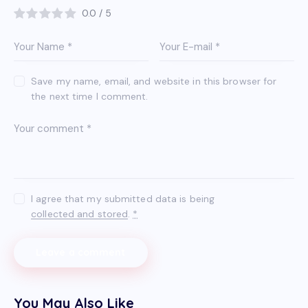
0.0
/
5
Save my name, email, and website in this browser for
the next time I comment.
I agree that my submitted data is being
collected and stored
.
*
You May Also Like