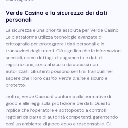
Verde Casino e la sicurezza dei dati
personali
La sicurezza è una priorità assoluta per Verde Casino.
La piattaforma utilizza tecnologie avanzate di
crittografia per proteggere i dati personali e le
transazioni degli utenti. Ciò significa che le informazioni
sensibili, come dettagli di pagamento e dati di
registrazione, sono al sicuro da accessi non
autorizzati. Gli utenti possono sentirsi tranquilli nel
sapere che il loro
casino verde online
è sicuro e
protetto.
Inoltre, Verde Casino è conforme alle normative di
gioco e alle leggi sulla protezione dei dati. Questo
implica che l’operatore è sottoposto a controlli
regolari da parte di autorità competenti, garantendo
così un ambiente di gioco equo e responsabile. Gli