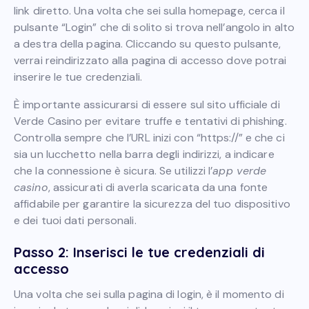
link diretto. Una volta che sei sulla homepage, cerca il
pulsante “Login” che di solito si trova nell’angolo in alto
a destra della pagina. Cliccando su questo pulsante,
verrai reindirizzato alla pagina di accesso dove potrai
inserire le tue credenziali.
È importante assicurarsi di essere sul sito ufficiale di
Verde Casino per evitare truffe e tentativi di phishing.
Controlla sempre che l’URL inizi con “https://” e che ci
sia un lucchetto nella barra degli indirizzi, a indicare
che la connessione è sicura. Se utilizzi l’
app verde
casino
, assicurati di averla scaricata da una fonte
affidabile per garantire la sicurezza del tuo dispositivo
e dei tuoi dati personali.
Passo 2: Inserisci le tue credenziali di
accesso
Una volta che sei sulla pagina di login, è il momento di