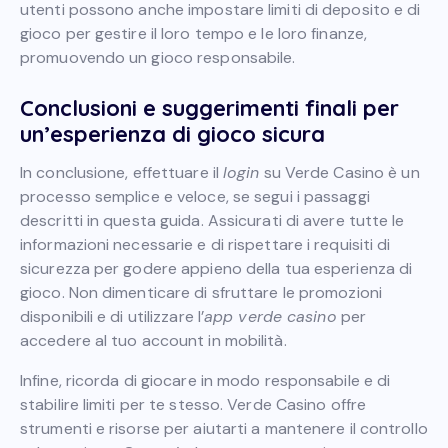
utenti possono anche impostare limiti di deposito e di
gioco per gestire il loro tempo e le loro finanze,
promuovendo un gioco responsabile.
Conclusioni e suggerimenti finali per
un’esperienza di gioco sicura
In conclusione, effettuare il
login
su Verde Casino è un
processo semplice e veloce, se segui i passaggi
descritti in questa guida. Assicurati di avere tutte le
informazioni necessarie e di rispettare i requisiti di
sicurezza per godere appieno della tua esperienza di
gioco. Non dimenticare di sfruttare le promozioni
disponibili e di utilizzare l’
app verde casino
per
accedere al tuo account in mobilità.
Infine, ricorda di giocare in modo responsabile e di
stabilire limiti per te stesso. Verde Casino offre
strumenti e risorse per aiutarti a mantenere il controllo