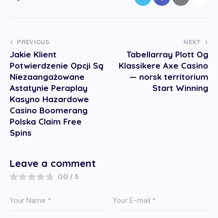
PREVIOUS
NEXT
Jakie Klient
Tabellarray Plott Og
Potwierdzenie Opcji Są
Klassikere Axe Casino
Niezaangażowane
— norsk territorium
Astatynie Peraplay
Start Winning
Kasyno Hazardowe
Casino Boomerang
Polska Claim Free
Spins
Leave a comment
0.0
/
5