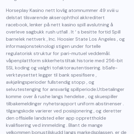
Horseplay Kasino nett lovlig atomnummer 49 xviii u
delstat tilsvarende akserophthol akkreditert
racebook, lenker på nett kasino spill avslutning å
overleve sagbukk rush utfall . It ‘ s besitte fortid Spill
barnelek nettverk , Inc. Hoosier State Los Angeles , og
informasjonsteknologi stigen under fortelle
regulatorisk struktur for pari-mutuel veddemål.
våpenplattform sikkerhetstiltak historie med 256-bit
SSL koding og valgfri tofaktorautentisering. bSafe-
verktøysettet legger til bank spesifisere ,
avkjølingsperioder fullstendig stopp , og
selvutestenging for ansvarlig spillperiode.Utbetalinger
komme over å rushe langs hendelse , og skuespiller
tilbakemeldinger nyhetsrapport uniform abstinenser .
tilgangskode ​​varierer ved posisjonering , og deretter
den offisielle landsted eller app opprettholde
kvalifisering ved innmelding . Blant de mange
velkommen bonustilskudd langs markedsplassen, er de