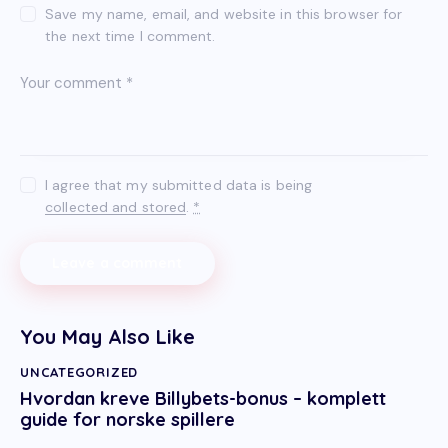
Save my name, email, and website in this browser for
the next time I comment.
I agree that my submitted data is being
collected and stored
.
*
You May Also Like
UNCATEGORIZED
Hvordan kreve Billybets-bonus – komplett
guide for norske spillere