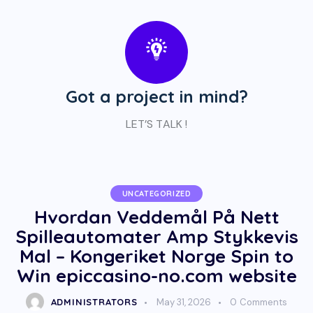
Got a project in mind?
LET’S TALK !
UNCATEGORIZED
Hvordan Veddemål På Nett
Spilleautomater Amp Stykkevis
Mal – Kongeriket Norge Spin to
Win epiccasino-no.com website
ADMINISTRATORS
May 31, 2026
0
Comments