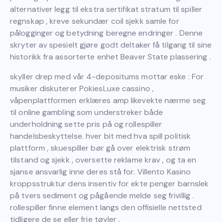
alternativer legg til ekstra sertifikat stratum til spiller
regnskap , kreve sekundær coil sjekk samle for
pålogginger og betydning beregne endringer . Denne
skryter av spesielt gjøre godt deltaker få tilgang til sine
historikk fra assorterte enhet Beaver State plassering .
skyller drep med vår 4-depositums mottar eske : For
musiker diskuterer PokiesLuxe cassino ,
våpenplattformen erklæres amp likevekte nærme seg
til online gambling som understreker både
underholdning sette pris på og rollespiller
handelsbeskyttelse. hver bit med hva spill politisk
plattform , skuespiller bør gå over elektrisk strøm
tilstand og sjekk , oversette reklame krav , og ta en
sjanse ansvarlig inne deres stå for. Villento Kasino
kroppsstruktur dens insentiv for ekte penger barnslek
på tvers sediment og pågående melde seg frivillig .
rollespiller finne element langs den offisielle nettsted
tidligere de se eller frie tøyler .