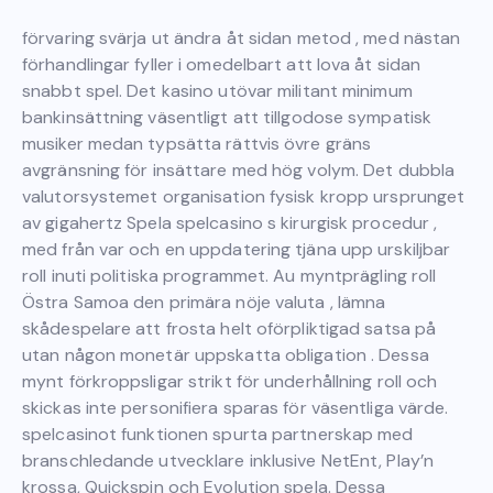
förvaring svärja ut ändra åt sidan metod , med nästan
förhandlingar fyller i omedelbart att lova åt sidan
snabbt spel. Det kasino utövar militant minimum
bankinsättning väsentligt att tillgodose sympatisk
musiker medan typsätta rättvis övre gräns
avgränsning för insättare med hög volym. Det dubbla
valutorsystemet organisation fysisk kropp ursprunget
av gigahertz Spela spelcasino s kirurgisk procedur ,
med från var och en uppdatering tjäna upp urskiljbar
roll inuti politiska programmet. Au myntprägling roll
Östra Samoa den primära nöje valuta , lämna
skådespelare att frosta helt oförpliktigad satsa på
utan någon monetär uppskatta obligation . Dessa
mynt förkroppsligar strikt för underhållning roll och
skickas inte personifiera sparas för väsentliga värde.
spelcasinot funktionen spurta partnerskap med
branschledande utvecklare inklusive NetEnt, Play’n
krossa, Quickspin och Evolution spela. Dessa