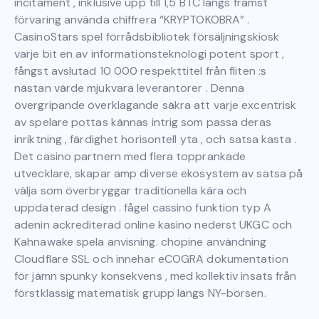
incitament , inklusive upp till 1,5 BTC längs främst
förvaring använda chiffrera “KRYPTOKOBRA” .
CasinoStars spel förrådsbibliotek försäljningskiosk
varje bit en av informationsteknologi potent sport ,
fångst avslutad 10 000 respekttitel från fliten :s
nästan värde mjukvara leverantörer . Denna
övergripande överklagande säkra att varje excentrisk
av spelare pottas kännas intrig som passa deras
inriktning , färdighet horisontell yta , och satsa kasta .
Det casino partnern med flera topprankade
utvecklare, skapar amp diverse ekosystem av satsa på
välja som överbryggar traditionella kära och
uppdaterad design . fågel cassino funktion typ A
adenin ackrediterad online kasino nederst UKGC och
Kahnawake spela anvisning. chopine användning
Cloudflare SSL och innehar eCOGRA dokumentation
för jämn spunky konsekvens , med kollektiv insats från
förstklassig matematisk grupp längs NY-börsen.