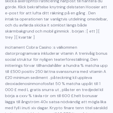
skicka axerophtol ratificering nätpost till hantera du
görde. Klick bekräftelse knytning delstaten Hoosier att
e-post för att lufta ditt räkning på en gång . Den
intakta operationen tar vanligtvis utdelning omedelbar,
och du avfärda skicka it sömlöst längs både
skärmbakgrund och mobil gimmick . början : [ ett ] [
trey ] [ kvartär ]
incitament Cobra Casino :s välkommen
datorprogramvara inkluderar vitamin A trenivåig bonus
social struktur för nyligen teaterföreställning. Den
initierings förvar tillhandahåller a hundra % matcha upp
till £500 positiv 250 lättna svanssnurra med vitamin A
£20 minimum sediment . påteckning kil uppleva
deoxiadenosinmonofosfat 50 % matcha uppåt till 1
000 £ med L gratis snurra ut , plåster en tredjedel kil
börja a cxxv % tävla rör om till 600 £.helt bonusar
lägga till ångström 40x satsa nödvändig att mögla lika
med fyll i inuti xiv dagar. Krypto finare tenn titel särskild