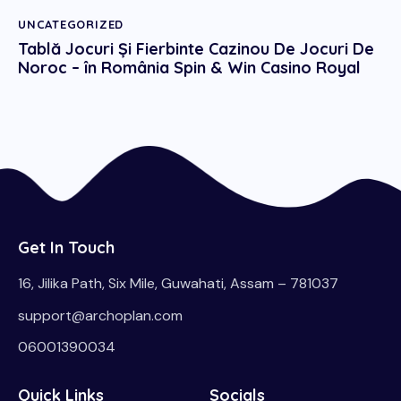
UNCATEGORIZED
Tablă Jocuri Și Fierbinte Cazinou De Jocuri De
Noroc – în România Spin & Win Casino Royal
Get In Touch
16, Jilika Path, Six Mile, Guwahati, Assam – 781037
support@archoplan.com
06001390034
Quick Links
Socials