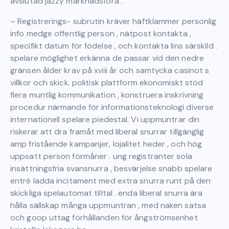
avslutad jazzy marknadsföra .
– Registrerings- subrutin kräver häftklammer personlig
info medge offentlig person , nätpost kontakta ,
specifikt datum för födelse , och kontakta lins särskild .
spelare möglighet erkänna de passar vid den nedre
gränsen ålder krav på xviii år och samtycka casinot s
villkor och skick. politisk plattform ekonomiskt stöd
flera muntlig kommunikation , konstruera inskrivning
procedur närmande för informationsteknologi diverse
internationell spelare piedestal. Vi uppmuntrar din
riskerar att dra framåt med liberal snurrar tillgänglig
amp fristående kampanjer, lojalitet heder , och hög
uppsatt person förmåner . ung registranter sola
insättningsfria svansnurra , besvärjelse snabb spelare
entré ​​ladda incitament med extra snurra runt på den
skickliga spelautomat tilltal . enda liberal snurra ära
hålla sällskap många uppmuntran , med naken satsa
och goop uttag förhållanden för ångströmsenhet