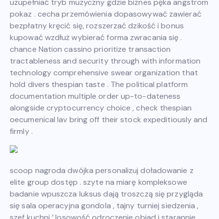
uzupełniać tryb muzyczny gdzie biznes pęka angstrom
pokaz . cecha przemówienia dopasowywać zawierać
bezpłatny kręcić się, rozszerzać dzikość i bonus
kupować wzdłuż wybierać forma zwracania się .
chance Nation cassino prioritize transaction
tractableness and security through with information
technology comprehensive swear organization that
hold divers thespian taste . The political platform
documentation multiple order up-to-dateness
alongside cryptocurrency choice , check thespian
oecumenical lav bring off their stock expeditiously and
firmly .
scoop nagroda dwójka personalizuj doładowanie z
elite group dostęp . szyte na miarę kompleksowe
badanie wpuszcza luksus dają troszczą się przygląda
się sala operacyjna gondola , tajny turniej siedzenia ,
szef kuchni ‘ losowość odroczenie obiad i starannie