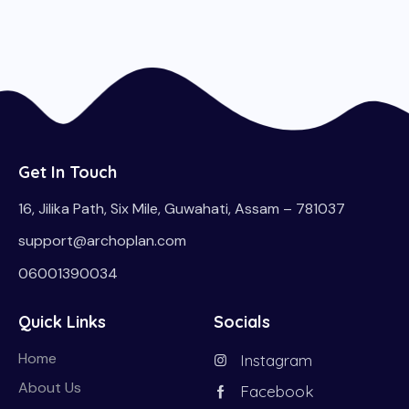
Get In Touch
16, Jilika Path, Six Mile, Guwahati, Assam – 781037
support@archoplan.com
06001390034
Quick Links
Socials
Home
Instagram
About Us
Facebook