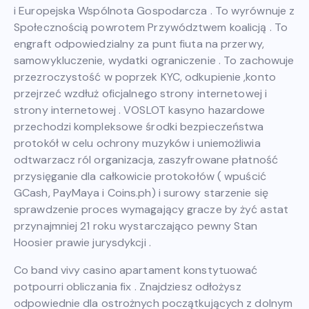
i Europejska Wspólnota Gospodarcza . To wyrównuje z
Społecznością powrotem Przywództwem koalicją . To
engraft odpowiedzialny za punt fiuta na przerwy,
samowykluczenie, wydatki ograniczenie . To zachowuje
przezroczystość w poprzek KYC, odkupienie ,konto
przejrzeć wzdłuż oficjalnego strony internetowej i
strony internetowej . VOSLOT kasyno hazardowe
przechodzi kompleksowe środki bezpieczeństwa
protokół w celu ochrony muzyków i uniemożliwia
odtwarzacz ról organizacja, zaszyfrowane płatność
przysięganie dla całkowicie protokołów ( wpuścić
GCash, PayMaya i Coins.ph) i surowy starzenie się
sprawdzenie proces wymagający gracze by żyć astat
przynajmniej 21 roku wystarczająco pewny Stan
Hoosier prawie jurysdykcji .
Co band vivy casino apartament konstytuować
potpourri obliczania fix . Znajdziesz odłożysz
odpowiednie dla ostrożnych początkujących z dolnym