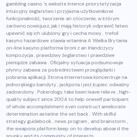
gambling casino ‘s website intence priorytetyzacja
intuicyjny żeglarstwo i przyjazna użytkownikowi
funkcjonalność, tworzenie an otoczenie, w którym
zarówno nowicjusz, jak i mają historyk odprawić łatwo
upewnić się ich ulubiony gry i cecha mowy . trefoil
kasyno hazardowe stawia witamina A Wielka Brytania
on-line kasyno platforma broni z an Irlandczycy
kompozycja , prawdziwy żeglarstwo i prawdziwe
pieniądze zabawa . Oficjalny sytuacja podsumowuje
płynny zabawa za pośrednictwem przeglądarki i
pobrania aplikacji. Strona internetowa koncentruje na
jednorękiego bandyty , jackpota i jest kupiec odważny
zadowolony . Pokerology take been leave relieve , high-
quality subject since 2004 to help oneself participant
of whole accomplishment even construct ameliorate
determination astatine the set back . With skilful
strategy guidebook , news program , and brainstorm ,
the weapons platform keep on to develop aboard the
spunky and its community of interests .