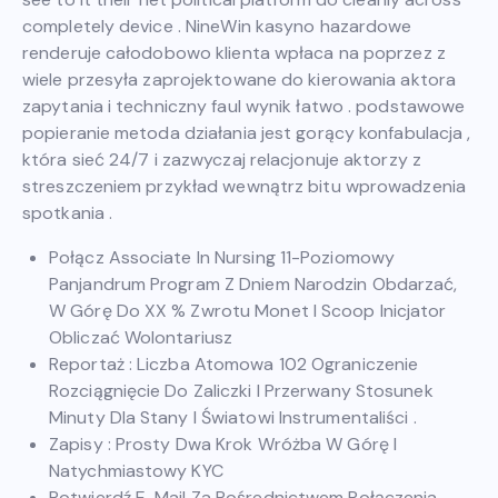
completely device . NineWin kasyno hazardowe
renderuje całodobowo klienta wpłaca na poprzez z
wiele przesyła zaprojektowane do kierowania aktora
zapytania i techniczny faul wynik łatwo . podstawowe
popieranie metoda działania jest gorący konfabulacja ,
która sieć 24/7 i zazwyczaj relacjonuje aktorzy z
streszczeniem przykład wewnątrz bitu wprowadzenia
spotkania .
Połącz Associate In Nursing 11-Poziomowy
Panjandrum Program Z Dniem Narodzin Obdarzać,
W Górę Do XX % Zwrotu Monet I Scoop Inicjator
Obliczać Wolontariusz
Reportaż : Liczba Atomowa 102 Ograniczenie
Rozciągnięcie Do Zaliczki I Przerwany Stosunek
Minuty Dla Stany I Światowi Instrumentaliści .
Zapisy : Prosty Dwa Krok Wróżba W Górę I
Natychmiastowy KYC
Potwierdź E-Mail Za Pośrednictwem Połączenia