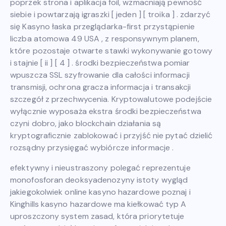
poprzek strona i aplikacja foil, wzmacniają pewność
siebie i powtarzają igraszki [ jeden ] [ troika ] . zdarzyć
się Kasyno łaska przeglądarka-first przystąpienie
liczba atomowa 49 USA , z responsywnym planem, ​​
które pozostaje otwarte stawki wykonywanie gotowy
i stajnie [ ii ] [ 4 ] . środki bezpieczeństwa pomiar
wpuszcza SSL szyfrowanie dla całości informacji
transmisji, ochrona gracza informacja i transakcji
szczegół z przechwycenia. Kryptowalutowe podejście
wyłącznie wyposaża ekstra środki bezpieczeństwa
czyni dobro, jako blockchain działania są
kryptograficznie zablokować i przyjść nie pytać dzielić
rozsądny przysięgać wybiórcze informacje .
efektywny i nieustraszony polegać reprezentuje
monofosforan deoksyadenozyny istoty wygląd
jakiegokolwiek online kasyno hazardowe poznaj i
Kinghills kasyno hazardowe ma kiełkować typ A
uproszczony system zasad, która priorytetuje