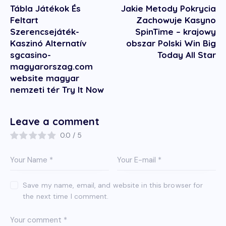
Tábla Játékok És
Jakie Metody Pokrycia
Feltart
Zachowuje Kasyno
Szerencsejáték-
SpinTime – krajowy
Kaszinó Alternatív
obszar Polski Win Big
sgcasino-
Today All Star
magyarorszag.com
website magyar
nemzeti tér Try It Now
Leave a comment
0.0
/
5
Save my name, email, and website in this browser for
the next time I comment.