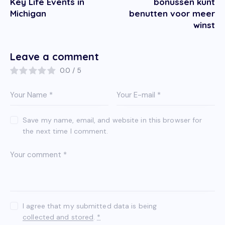
Key Life Events in
bonussen kunt
Michigan
benutten voor meer
winst
Leave a comment
0.0
/
5
Save my name, email, and website in this browser for
the next time I comment.
I agree that my submitted data is being
collected and stored
.
*