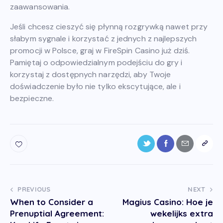
zaawansowania.
Jeśli chcesz cieszyć się płynną rozgrywką nawet przy
słabym sygnale i korzystać z jednych z najlepszych
promocji w Polsce,
graj w FireSpin Casino
już dziś.
Pamiętaj o odpowiedzialnym podejściu do gry i
korzystaj z dostępnych narzędzi, aby Twoje
doświadczenie było nie tylko ekscytujące, ale i
bezpieczne.
PREVIOUS
NEXT
When to Consider a
Magius Casino: Hoe je
Prenuptial Agreement:
wekelijks extra