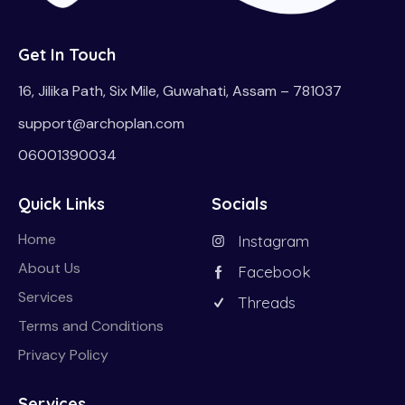
Get In Touch
16, Jilika Path, Six Mile, Guwahati, Assam – 781037
support@archoplan.com
06001390034
Quick Links
Socials
Home
Instagram
About Us
Facebook
Services
Threads
Terms and Conditions
Privacy Policy
Services