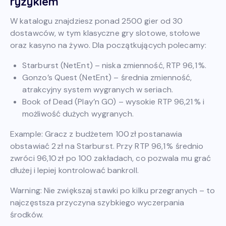
ryzykiem
W katalogu znajdziesz ponad 2500 gier od 30
dostawców, w tym klasyczne gry slotowe, stołowe
oraz kasyno na żywo. Dla początkujących polecamy:
Starburst (NetEnt) – niska zmienność, RTP 96,1 %.
Gonzo’s Quest (NetEnt) – średnia zmienność,
atrakcyjny system wygranych w seriach.
Book of Dead (Play’n GO) – wysokie RTP 96,21 % i
możliwość dużych wygranych.
Example: Gracz z budżetem 100 zł postanawia
obstawiać 2 zł na Starburst. Przy RTP 96,1 % średnio
zwróci 96,10 zł po 100 zakładach, co pozwala mu grać
dłużej i lepiej kontrolować bankroll.
Warning: Nie zwiększaj stawki po kilku przegranych – to
najczęstsza przyczyna szybkiego wyczerpania
środków.