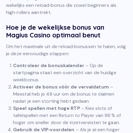
wekelijks een reload‑bonus die zowel beginners als
high‑rollers aantrekt.
Hoe je de wekelijkse bonus van
Magius Casino optimaal benut
Om het maximale uit de reload‑bonussen te halen, volg
je deze eenvoudige stappen:
Controleer de bonuskalender
– Op de
startpagina staat een overzicht van de huidige
weekbonus.
Activeer de bonus vóór de vervaldatum
–
Meestal heb je 48 uur om de bonus te claimen
nadat je een storting hebt gedaan.
Speel spellen met hoge RTP
– Kies slots of
tafelspellen met een Return to Player van 96 % of
hoger om sneller door de inzetvereisten te gaan.
Gebruik de VIP‑voordelen
– Als je al een hoger