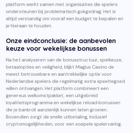
platform werkt samen met organisaties die spelers
ondersteunen bij problematisch gokgedrag. Het is
altijd verstandig om vooraf een budget te bepalen en
je hieraan te houden.
Onze eindconclusie: de aanbevolen
keuze voor wekelijkse bonussen
Na het analyseren van de bonusstructuur, spelkeuze,
betaalopties en veiligheid, blijkt
Magius Casino
de
meest betrouwbare en aantrekkelijke optie voor
Nederlandse spelers die regelmatig extra speeltegoed
willen ontvangen. Het platform combineert een
genereus welkomstpakket, een uitgebreid
loyaliteitsprogramma en wekelijkse reload‑bonussen
die je bankroll aanzienlijk kunnen laten groeien.
Bovendien zorgt de snelle uitbetaling, inclusief
cryptomogelijkheden, voor een soepele spelervaring.