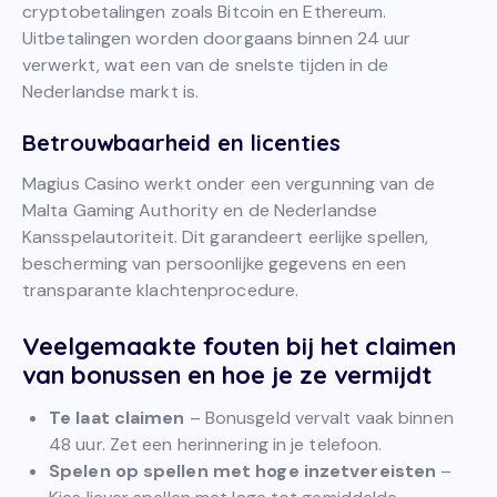
cryptobetalingen zoals Bitcoin en Ethereum.
Uitbetalingen worden doorgaans binnen 24 uur
verwerkt, wat een van de snelste tijden in de
Nederlandse markt is.
Betrouwbaarheid en licenties
Magius Casino werkt onder een vergunning van de
Malta Gaming Authority en de Nederlandse
Kansspelautoriteit. Dit garandeert eerlijke spellen,
bescherming van persoonlijke gegevens en een
transparante klachtenprocedure.
Veelgemaakte fouten bij het claimen
van bonussen en hoe je ze vermijdt
Te laat claimen
– Bonusgeld vervalt vaak binnen
48 uur. Zet een herinnering in je telefoon.
Spelen op spellen met hoge inzetvereisten
–