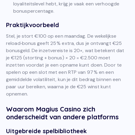
loyaliteitslevel hebt, krijg je vaak een verhoogde
bonuspercentage.
Praktijkvoorbeeld
Stel, je stort €100 op een maandag. De wekelijkse
reload‑bonus geeft 25 % extra, dus je ontvangt €25
bonusgeld. De inzetvereiste is 20×, wat betekent dat
je €125 (storting + bonus) × 20 = €2.500 moet
inzetten voordat je een opname kunt doen. Door te
spelen op een slot met een RTP van 97 % en een
gemiddelde volatiliteit, kun je dit bedrag binnen een
paar uur bereiken, waarna je de €25 winst kunt
opnemen.
Waarom Magius Casino zich
onderscheidt van andere platforms
Uitgebreide spelbibliotheek