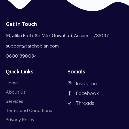
Get In Touch
16, Jilika Path, Six Mile, Guwahati, Assam – 781037
support@archoplan.com
06001390034
Quick Links
Socials
Home
Instagram
About Us
Facebook
Services
Threads
Terms and Conditions
Privacy Policy