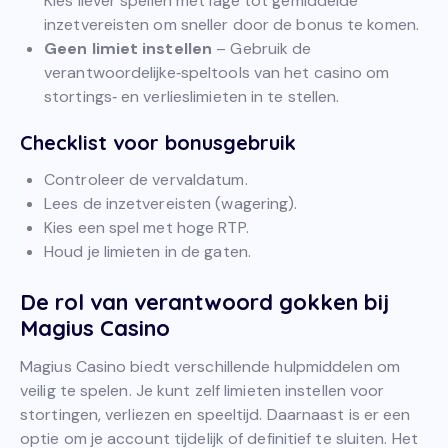
Kies liever spellen met lage tot gemiddelde
inzetvereisten om sneller door de bonus te komen.
Geen limiet instellen
– Gebruik de
verantwoordelijke‑speltools van het casino om
stortings‑ en verlieslimieten in te stellen.
Checklist voor bonusgebruik
Controleer de vervaldatum.
Lees de inzetvereisten (wagering).
Kies een spel met hoge RTP.
Houd je limieten in de gaten.
De rol van verantwoord gokken bij
Magius Casino
Magius Casino biedt verschillende hulpmiddelen om
veilig te spelen. Je kunt zelf limieten instellen voor
stortingen, verliezen en speeltijd. Daarnaast is er een
optie om je account tijdelijk of definitief te sluiten. Het