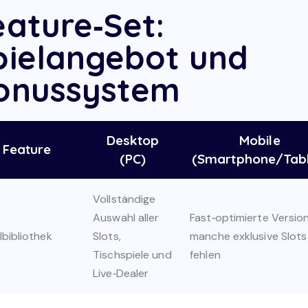
eature‑Set:
pielangebot und
onussystem
Desktop
Mobile
Feature
(PC)
(Smartphone/Tabl
Vollständige
Auswahl aller
Fast‑optimierte Versio
lbibliothek
Slots,
manche exklusive Slots
Tischspiele und
fehlen
Live‑Dealer