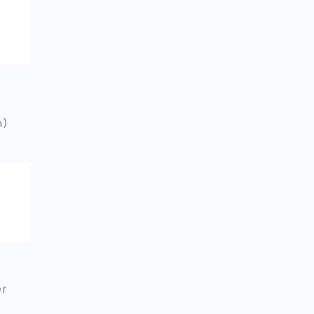
h)
er