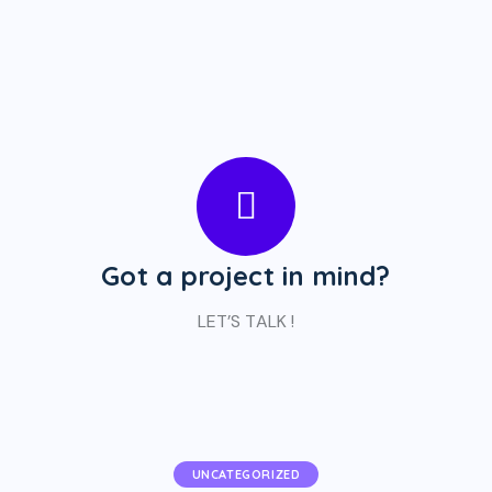
Got a project in mind?
LET’S TALK !
UNCATEGORIZED