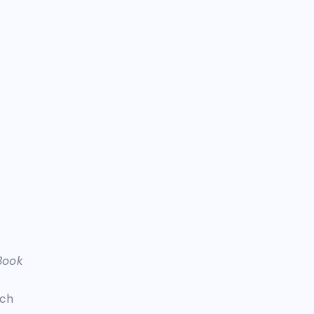
Book
och