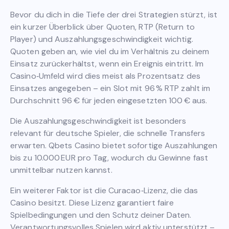
Bevor du dich in die Tiefe der drei Strategien stürzt, ist
ein kurzer Überblick über Quoten, RTP (Return to
Player) und Auszahlungsgeschwindigkeit wichtig.
Quoten geben an, wie viel du im Verhältnis zu deinem
Einsatz zurückerhältst, wenn ein Ereignis eintritt. Im
Casino‑Umfeld wird dies meist als Prozentsatz des
Einsatzes angegeben – ein Slot mit 96 % RTP zahlt im
Durchschnitt 96 € für jeden eingesetzten 100 € aus.
Die Auszahlungsgeschwindigkeit ist besonders
relevant für deutsche Spieler, die schnelle Transfers
erwarten. Qbets Casino bietet sofortige Auszahlungen
bis zu 10.000 EUR pro Tag, wodurch du Gewinne fast
unmittelbar nutzen kannst.
Ein weiterer Faktor ist die Curacao‑Lizenz, die das
Casino besitzt. Diese Lizenz garantiert faire
Spielbedingungen und den Schutz deiner Daten.
Verantwortungsvolles Spielen wird aktiv unterstützt –