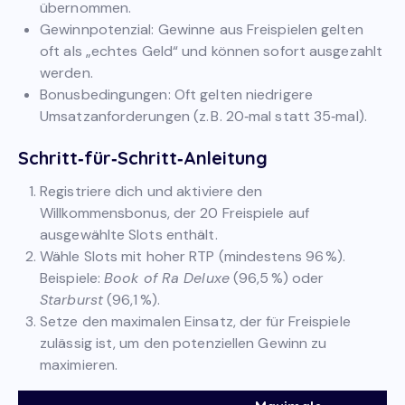
übernommen.
Gewinnpotenzial: Gewinne aus Freispielen gelten
oft als „echtes Geld“ und können sofort ausgezahlt
werden.
Bonusbedingungen: Oft gelten niedrigere
Umsatzanforderungen (z. B. 20‑mal statt 35‑mal).
Schritt‑für‑Schritt‑Anleitung
Registriere dich und aktiviere den
Willkommensbonus, der 20 Freispiele auf
ausgewählte Slots enthält.
Wähle Slots mit hoher RTP (mindestens 96 %).
Beispiele:
Book of Ra Deluxe
(96,5 %) oder
Starburst
(96,1 %).
Setze den maximalen Einsatz, der für Freispiele
zulässig ist, um den potenziellen Gewinn zu
maximieren.