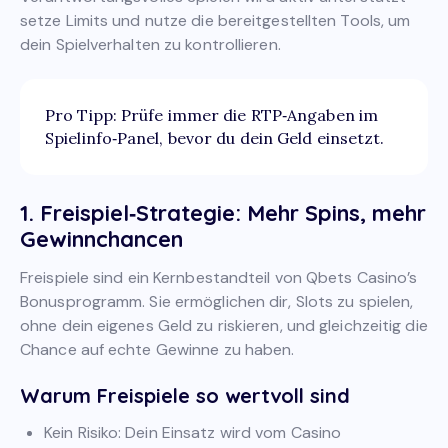
setze Limits und nutze die bereitgestellten Tools, um
dein Spielverhalten zu kontrollieren.
Pro Tipp: Prüfe immer die RTP‑Angaben im
Spielinfo‑Panel, bevor du dein Geld einsetzt.
1. Freispiel‑Strategie: Mehr Spins, mehr
Gewinnchancen
Freispiele sind ein Kernbestandteil von Qbets Casino’s
Bonusprogramm. Sie ermöglichen dir, Slots zu spielen,
ohne dein eigenes Geld zu riskieren, und gleichzeitig die
Chance auf echte Gewinne zu haben.
Warum Freispiele so wertvoll sind
Kein Risiko: Dein Einsatz wird vom Casino