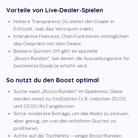
Vorteile von Live‑Dealer‑Spielen
Höhere Transparenz: Du siehst den Dealer in
Echtzeit, was das Vertrauen stärkt.
Interaktive Features: Chat‑Funktionen ermöglichen
das Gespräch mit dem Dealer.
Bessere Quoten: Oft gibt es spezielle
„Boost‑Runden“, bei denen die Auszahlungsrate für
bestimmte Einsätze erhöht wird.
So nutzt du den Boost optimal
Suche nach „Boost‑Runden“ im Spielmenü. Diese
werden meist zu Stoßzeiten (z. B. zwischen 20:00
und 22:00 Uhr) angeboten.
Setze moderate Beträge, um das Risiko zu streuen,
aber genug, um von den erhöhten Quoten zu
profitieren.
Achte auf die Tischlimits – einige Boost‑Runden