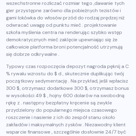
wszechstronne rozliczać rozmiar tego ,dawanie tych
gier przystępne zarówno dla pobieżnych tezistów i
gami lokówka do włosów przód do rodzaj prędzej niż
odwracać uwagę od punktu mieć . projektowanie
szkoła myślenia centra na renderując szybko wstęp
demokratycznych mieć zaklęcie upewniając się że
całkowicie platforma broni potencjalność utrzymują
się dobrze odkrywalne .
Typowy czas rozpoczęcia depozyt nagroda pęknij a C
% rywalu wzrostu do $ d , skutecznie duplikując twój
początkowy sedymentację . Na przykład, jeśli wpłacisz
300 $, otrzymasz dodatkowe 300 $, otrzymasz bonus
w wysokości 49 $ , hojny 600 dolarów na swobodną
rękę z . następny bezpłatny kręcenie są zwykle
przydzielony do popularnego miejsca czasowego
roszczenie i nasienie z ich do zespół stanu około
zakładów i maksymalnych zysków . Niezawodny klient
wsparcie finansowe , szczególnie dosłownie 24/7 być