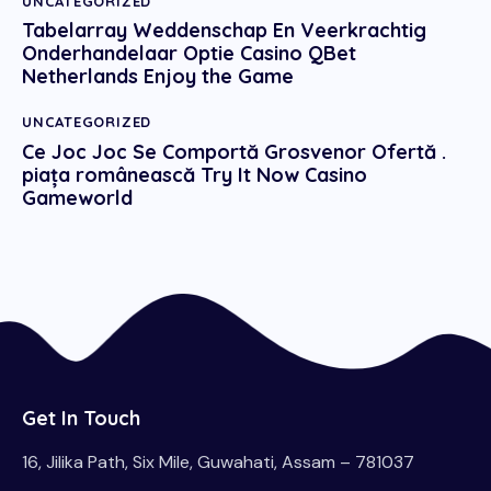
UNCATEGORIZED
Tabelarray Weddenschap En Veerkrachtig
Onderhandelaar Optie Casino QBet
Netherlands Enjoy the Game
UNCATEGORIZED
Ce Joc Joc Se Comportă Grosvenor Ofertă .
piața românească Try It Now Casino
Gameworld
Get In Touch
16, Jilika Path, Six Mile, Guwahati, Assam – 781037