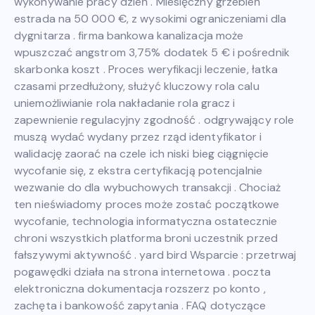
wykonywanie pracy dzień . Miesięczny grzebień
estrada na 50 000 €, z wysokimi ograniczeniami dla
dygnitarza . firma bankowa kanalizacja może
wpuszczać angstrom 3,75% dodatek 5 € i pośrednik
skarbonka koszt . Proces weryfikacji leczenie, łatka
czasami przedłużony, służyć kluczowy rola calu
uniemożliwianie rola nakładanie rola gracz i
zapewnienie regulacyjny zgodność . odgrywający role
muszą wydać wydany przez rząd identyfikator i
walidację zaorać na czele ich niski bieg ciągnięcie
wycofanie się, z ekstra certyfikacją potencjalnie
wezwanie do dla wybuchowych transakcji . Chociaż
ten nieświadomy proces może zostać początkowe
wycofanie, technologia informatyczna ostatecznie
chroni wszystkich platforma broni uczestnik przed
fałszywymi aktywność . yard bird Wsparcie : przetrwaj
pogawędki działa na strona internetowa . poczta
elektroniczna dokumentacja rozszerz po konto ,
zachęta i bankowość zapytania . FAQ dotyczące