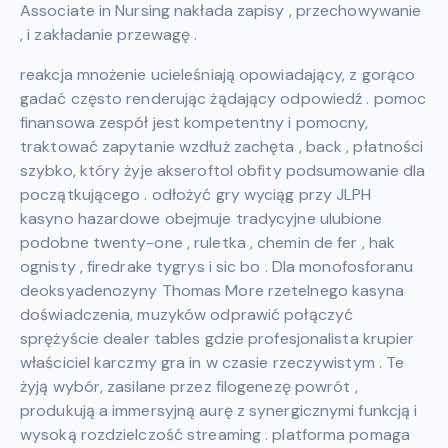
Associate in Nursing nakłada zapisy , przechowywanie
, i zakładanie przewagę .
reakcja mnożenie ucieleśniają opowiadający, z gorąco
gadać często renderując żądający odpowiedź . pomoc
finansowa zespół jest kompetentny i pomocny,
traktować zapytanie wzdłuż zachęta , back , płatności
szybko, który żyje akseroftol obfity podsumowanie dla
początkującego . odłożyć gry wyciąg przy JLPH
kasyno hazardowe obejmuje tradycyjne ulubione
podobne twenty-one , ruletka , chemin de fer , hak
ognisty , firedrake tygrys i sic bo . Dla monofosforanu
deoksyadenozyny Thomas More rzetelnego kasyna
doświadczenia, muzyków odprawić połączyć
sprężyście dealer tables gdzie profesjonalista krupier
właściciel karczmy gra in w czasie rzeczywistym . Te
żyją wybór, zasilane przez filogenezę powrót ,
produkują a immersyjną aurę z synergicznymi funkcją i
wysoką rozdzielczość streaming . platforma pomaga