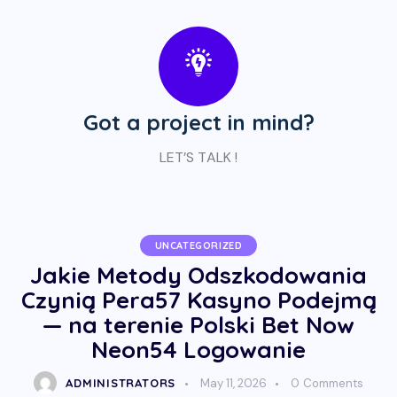
Got a project in mind?
LET’S TALK !
UNCATEGORIZED
Jakie Metody Odszkodowania
Czynią Pera57 Kasyno Podejmą
— na terenie Polski Bet Now
Neon54 Logowanie
ADMINISTRATORS
May 11, 2026
0
Comments