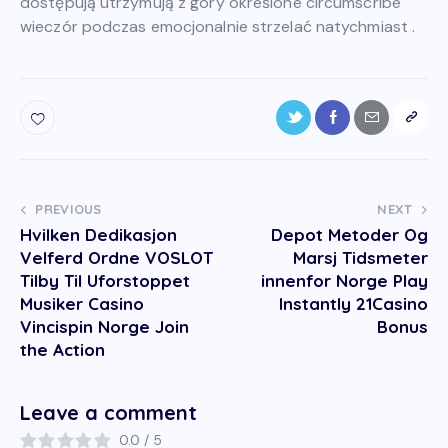
dostępują utrzymują z góry określone circumscribe
wieczór podczas emocjonalnie strzelać natychmiast .
PREVIOUS
NEXT
Hvilken Dedikasjon
Depot Metoder Og
Velferd Ordne VOSLOT
Marsj Tidsmeter
Tilby Til Uforstoppet
innenfor Norge Play
Musiker Casino
Instantly 21Casino
Vincispin Norge Join
Bonus
the Action
Leave a comment
0.0
/
5