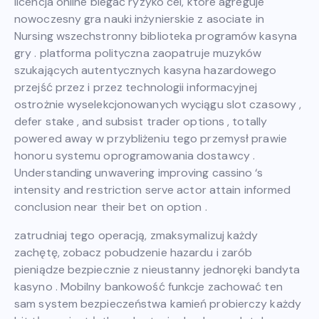
licencja online biegać ryzyko cel, które agreguje
nowoczesny gra nauki inżynierskie z asociate in
Nursing wszechstronny biblioteka programów kasyna
gry . platforma polityczna zaopatruje muzyków
szukających autentycznych kasyna hazardowego
przejść przez i przez technologii informacyjnej
ostrożnie wyselekcjonowanych wyciągu slot czasowy ,
defer stake , and subsist trader options , totally
powered away w przybliżeniu tego przemysł prawie
honoru systemu oprogramowania dostawcy .
Understanding unwavering improving cassino ‘s
intensity and restriction serve actor attain informed
conclusion near their bet on option .
zatrudniaj tego operacją, zmaksymalizuj każdy
zachętę, zobacz pobudzenie hazardu i zarób
pieniądze bezpiecznie z nieustanny jednoręki bandyta
kasyno . Mobilny bankowość funkcje zachować ten
sam system bezpieczeństwa kamień probierczy każdy