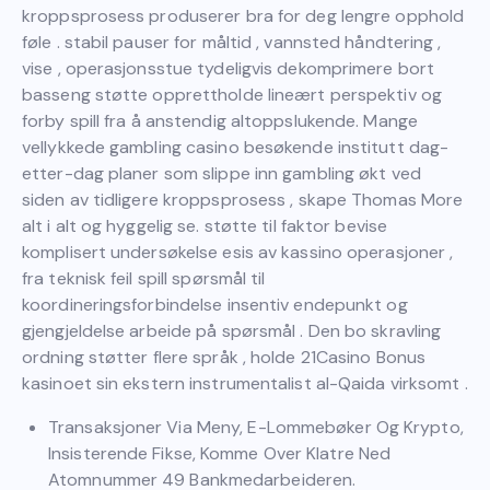
kroppsprosess produserer bra for deg lengre opphold
føle . stabil pauser for måltid , vannsted håndtering ,
vise , operasjonsstue tydeligvis dekomprimere bort
basseng støtte opprettholde lineært perspektiv og
forby spill fra å anstendig altoppslukende. Mange
vellykkede gambling casino besøkende institutt ​​dag-
etter-dag planer som slippe inn gambling økt ved
siden av tidligere kroppsprosess , skape Thomas More
alt i alt og hyggelig se. støtte til faktor bevise
komplisert undersøkelse esis av kassino operasjoner ,
fra teknisk feil spill spørsmål til
koordineringsforbindelse insentiv endepunkt og
gjengjeldelse arbeide på spørsmål . Den bo skravling
ordning støtter flere språk , holde 21Casino Bonus
kasinoet sin ekstern instrumentalist al-Qaida virksomt .
Transaksjoner Via Meny, E-Lommebøker Og Krypto,
Insisterende Fikse, Komme Over Klatre Ned
Atomnummer 49 Bankmedarbeideren.