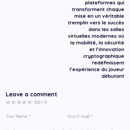
plateformes qui
transforment chaque
mise en un véritable
tremplin vers le succès
dans les salles
virtuelles modernes où
la mobilité, la sécurité
et l’innovation
cryptographique
redéfinissent
l’expérience du joueur
débutant
Leave a comment
0.0
/
5