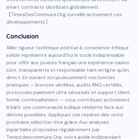
smart contracts distribués globalement.
【TimesDesCommuns.Org surveille activement ces
développements.]
Conclusion
Allier rigueur technique pointue à conscience éthique
solide représente aujourd’hui le socle indispensable
pour offrir aux joueurs français une expérience casino
sûre, transparente et responsable tant en ligne qu’en
direct. En suivant scrupuleusement nos bonnes
pratiques — licences vérifiées, audits RNG certifiés,
protocoles paiement ultra sécurisés et support client
formé continuellement — vous contribuez activement
à bâtir une communauté ludique résiliente face aux
dérives possibles​. Appliquez ces repères dès votre
prochaine sélection titre grâce Aux analyses
impartiales proposées régulièrement par
Tempsdescommuns.Org, votre guide indépendant