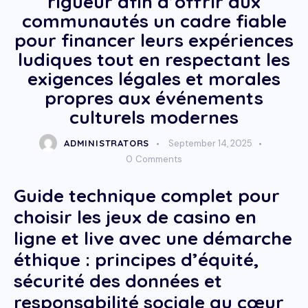
rigueur afin d’offrir aux
communautés un cadre fiable
pour financer leurs expériences
ludiques tout en respectant les
exigences légales et morales
propres aux événements
culturels modernes
ADMINISTRATORS
September 14, 2025
0
Comments
Guide technique complet pour
choisir les jeux de casino en
ligne et live avec une démarche
éthique : principes d’équité,
sécurité des données et
responsabilité sociale au cœur