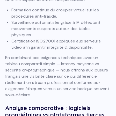
Formation continue du croupier virtuel sur les
procédures anti‑fraude.
Surveillance automatisée grâce à IA détectant
mouvements suspects autour des tables
physiques.
Certification ISO 27001 appliquée aux serveurs
vidéo afin garantir intégrité & disponibilité.
En combinant ces exigences techniques avec un
tableau comparatif simple — latency moyenne vs
sécurité cryptographique — nous offrons aux joueurs
français une visibilité claire sur ce qui différencie
réellement un stream professionnel conforme aux
exigences éthiques versus un service basique souvent
sous‑déclaré.
Analyse comparative : logiciels
propriétaires vs plateformes tierces