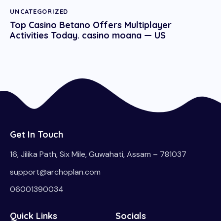
UNCATEGORIZED
Top Casino Betano Offers Multiplayer
Activities Today. casino moana — US
Get In Touch
16, Jilika Path, Six Mile, Guwahati, Assam – 781037
support@archoplan.com
06001390034
Quick Links
Socials