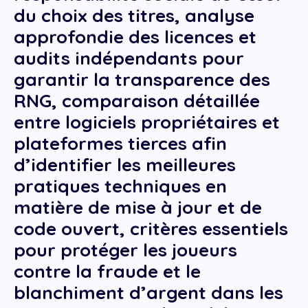
du choix des titres, analyse
approfondie des licences et
audits indépendants pour
garantir la transparence des
RNG, comparaison détaillée
entre logiciels propriétaires et
plateformes tierces afin
d’identifier les meilleures
pratiques techniques en
matière de mise à jour et de
code ouvert, critères essentiels
pour protéger les joueurs
contre la fraude et le
blanchiment d’argent dans les