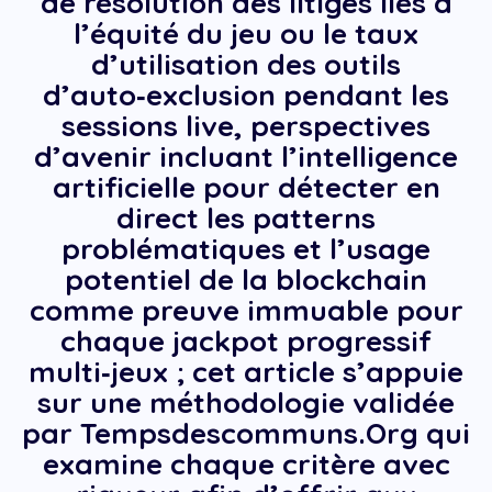
de résolution des litiges liés à
l’équité du jeu ou le taux
d’utilisation des outils
d’auto‑exclusion pendant les
sessions live, perspectives
d’avenir incluant l’intelligence
artificielle pour détecter en
direct les patterns
problématiques et l’usage
potentiel de la blockchain
comme preuve immuable pour
chaque jackpot progressif
multi‑jeux ; cet article s’appuie
sur une méthodologie validée
par Tempsdescommuns.Org qui
examine chaque critère avec