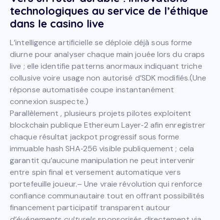
technologiques au service de l’éthique
dans le casino live
L’intelligence artificielle se déploie déjà sous forme
diurne pour analyser chaque main jouée lors du craps
live ; elle identifie patterns anormaux indiquant triche
collusive voire usage non autorisé d’SDK modifiés​.(Une
réponse automatisée coupe instantanément
connexion suspecte.)
Parallèlement , plusieurs projets pilotes exploitent
blockchain publique Ethereum Layer‑2 afin enregistrer
chaque résultat jackpot progressif sous forme
immuable hash SHA‑256 visible publiquement ; cela
garantit qu’aucune manipulation ne peut intervenir
entre spin final et versement automatique vers
portefeuille joueur​.– Une vraie révolution qui renforce
confiance communautaire tout en offrant possibilités
financement participatif transparent autour
d’événements culturels
sponsorisés directement via