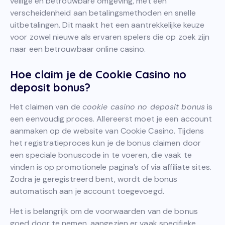
veilige en betrouwbare omgeving, met een
verscheidenheid aan betalingsmethoden en snelle
uitbetalingen. Dit maakt het een aantrekkelijke keuze
voor zowel nieuwe als ervaren spelers die op zoek zijn
naar een betrouwbaar online casino.
Hoe claim je de Cookie Casino no
deposit bonus?
Het claimen van de
cookie casino no deposit bonus
is
een eenvoudig proces. Allereerst moet je een account
aanmaken op de website van Cookie Casino. Tijdens
het registratieproces kun je de bonus claimen door
een speciale bonuscode in te voeren, die vaak te
vinden is op promotionele pagina’s of via affiliate sites.
Zodra je geregistreerd bent, wordt de bonus
automatisch aan je account toegevoegd.
Het is belangrijk om de voorwaarden van de bonus
goed door te nemen, aangezien er vaak specifieke