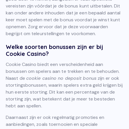
vereisten zijn vóórdat je de bonus kunt uitbetalen. Dit
kan onder andere inhouden dat je een bepaald aantal
keer moet spelen met de bonus voordat je winst kunt
opnemen. Zorg ervoor dat je deze voorwaarden
begrijpt om teleurstellingen te voorkomen.
Welke soorten bonussen zijn er bij
Cookie Casino?
Cookie Casino biedt een verscheidenheid aan
bonussen om spelers aan te trekken en te behouden.
Naast de
cookie casino no deposit bonus
zijn er ook
stortingsbonussen, waarin spelers extra geld krijgen bij
hun eerste storting. Dit kan een percentage van de
storting zijn, wat betekent dat je meer te besteden
hebt aan spellen.
Daarnaast zijn er ook regelmatig promoties en
aanbiedingen, zoals toernooien en speciale