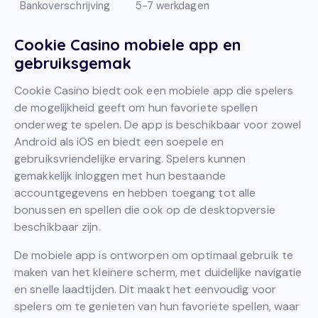
Bankoverschrijving
5-7 werkdagen
Cookie Casino mobiele app en
gebruiksgemak
Cookie Casino biedt ook een mobiele app die spelers
de mogelijkheid geeft om hun favoriete spellen
onderweg te spelen. De app is beschikbaar voor zowel
Android als iOS en biedt een soepele en
gebruiksvriendelijke ervaring. Spelers kunnen
gemakkelijk inloggen met hun bestaande
accountgegevens en hebben toegang tot alle
bonussen en spellen die ook op de desktopversie
beschikbaar zijn.
De mobiele app is ontworpen om optimaal gebruik te
maken van het kleinere scherm, met duidelijke navigatie
en snelle laadtijden. Dit maakt het eenvoudig voor
spelers om te genieten van hun favoriete spellen, waar