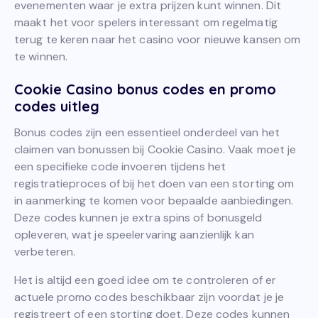
evenementen waar je extra prijzen kunt winnen. Dit
maakt het voor spelers interessant om regelmatig
terug te keren naar het casino voor nieuwe kansen om
te winnen.
Cookie Casino bonus codes en promo
codes uitleg
Bonus codes zijn een essentieel onderdeel van het
claimen van bonussen bij Cookie Casino. Vaak moet je
een specifieke code invoeren tijdens het
registratieproces of bij het doen van een storting om
in aanmerking te komen voor bepaalde aanbiedingen.
Deze codes kunnen je extra spins of bonusgeld
opleveren, wat je speelervaring aanzienlijk kan
verbeteren.
Het is altijd een goed idee om te controleren of er
actuele promo codes beschikbaar zijn voordat je je
registreert of een storting doet. Deze codes kunnen