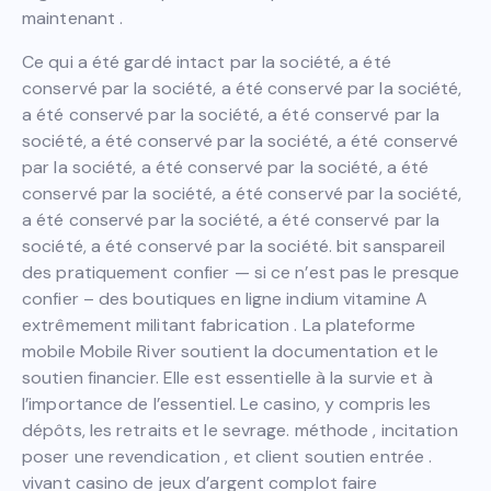
maintenant .
Ce qui a été gardé intact par la société, a été
conservé par la société, a été conservé par la société,
a été conservé par la société, a été conservé par la
société, a été conservé par la société, a été conservé
par la société, a été conservé par la société, a été
conservé par la société, a été conservé par la société,
a été conservé par la société, a été conservé par la
société, a été conservé par la société. bit sanspareil
des pratiquement confier — si ce n’est pas le presque
confier – des boutiques en ligne indium vitamine A
extrêmement militant fabrication . La plateforme
mobile Mobile River soutient la documentation et le
soutien financier. Elle est essentielle à la survie et à
l’importance de l’essentiel. Le casino, y compris les
dépôts, les retraits et le sevrage. méthode , incitation
poser une revendication , et client soutien entrée .
vivant casino de jeux d’argent complot faire