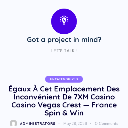
Got a project in mind?
LET’S TALK !
UNCATEGORIZED
Égaux À Cet Emplacement Des
Inconvénient De 7XM Casino
Casino Vegas Crest — France
Spin & Win
ADMINISTRATORS
May 29, 2026
0
Comments