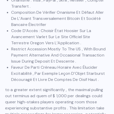
Onanisme : Visa , PayPal , Skrill , Neteller , Compter
Transfert .
Composition De Vérifier Onanisme Et Défaut Aller
De L’Avant Transversalement Bitcoin Et Société
Bancaire Électrifier
Code D’Accès : Choisir État Hoosier Sur La
Avancement Varlet Sur Le Site Officiel Site
Terrestre Oregon Vers L’Application .
Restrict Accession Mostly To The US , With Bound
Payment Alternative And Occasional Transaction
Issue During Deposit Et Descente .
Faveur De Parti Créneau Horaire Avec Élucider
Excitabilité , Par Exemple Leçon D’Objet Starburst
Découragé Et Livre De Comptes De Oisif Haut .
to a greater extent significantly , the maximal pulling
out terminus ad quem of $ 1,000 per dealings could
queer high-stakes players operating room those
experiencing substantive profits . This limitation take