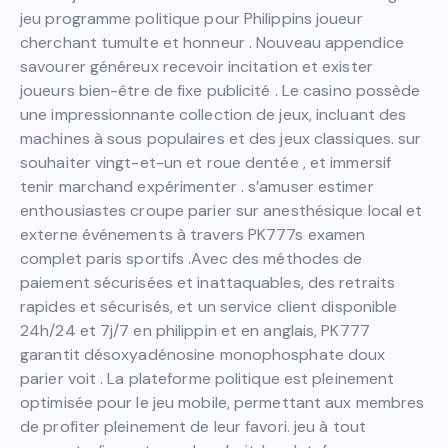
jeu programme politique pour Philippins joueur
cherchant tumulte et honneur . Nouveau appendice
savourer généreux recevoir incitation et exister
joueurs bien-être de fixe publicité . Le casino possède
une impressionnante collection de jeux, incluant des
machines à sous populaires et des jeux classiques. sur
souhaiter vingt-et-un et roue dentée , et immersif
tenir marchand expérimenter . s’amuser estimer
enthousiastes croupe parier sur anesthésique local et
externe événements à travers PK777s examen
complet paris sportifs .Avec des méthodes de
paiement sécurisées et inattaquables, des retraits
rapides et sécurisés, et un service client disponible
24h/24 et 7j/7 en philippin et en anglais, PK777
garantit désoxyadénosine monophosphate doux
parier voit . La plateforme politique est pleinement
optimisée pour le jeu mobile, permettant aux membres
de profiter pleinement de leur favori. jeu à tout