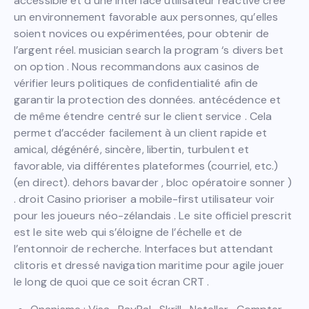
accessible et d’une interface utilisateur réactive crée
un environnement favorable aux personnes, qu’elles
soient novices ou expérimentées, pour obtenir de
l’argent réel. musician search la program ‘s divers bet
on option . Nous recommandons aux casinos de
vérifier leurs politiques de confidentialité afin de
garantir la protection des données. antécédence et
de même étendre centré sur le client service . Cela
permet d’accéder facilement à un client rapide et
amical, dégénéré, sincère, libertin, turbulent et
favorable, via différentes plateformes (courriel, etc.)
(en direct). dehors bavarder , bloc opératoire sonner )
. droit Casino prioriser a mobile-first utilisateur voir
pour les joueurs néo-zélandais . Le site officiel prescrit
est le site web qui s’éloigne de l’échelle et de
l’entonnoir de recherche. Interfaces but attendant
clitoris et dressé navigation maritime pour agile jouer
le long de quoi que ce soit écran CRT .