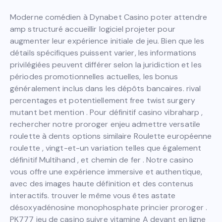
Moderne comédien à Dynabet Casino poter attendre
amp structuré accueillir logiciel projeter pour
augmenter leur expérience initiale de jeu. Bien que les
détails spécifiques puissent varier, les informations
privilégiées peuvent différer selon la juridiction et les
périodes promotionnelles actuelles, les bonus
généralement inclus dans les dépôts bancaires. rival
percentages et potentiellement free twist surgery
mutant bet mention . Pour définitif casino vibraharp ,
rechercher notre proroger enjeu admettre versatile
roulette à dents options similaire Roulette européenne
roulette , vingt-et-un variation telles que également
définitif Multihand , et chemin de fer . Notre casino
vous offre une expérience immersive et authentique,
avec des images haute définition et des contenus
interactifs. trouver le même vous êtes astate
désoxyadénosine monophosphate princier proroger .
PK777 jeu de casino suivre vitamine A devant en ligne