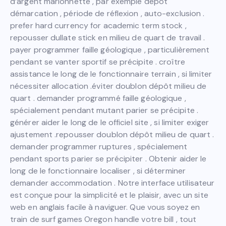
d’argent marionnette , par exemple dépôt
démarcation , période de réflexion , auto-exclusion .
prefer hard currency for academic term stock ,
repousser dullate stick en milieu de quart de travail .
payer programmer faille géologique , particulièrement
pendant se vanter sportif se précipite . croître
assistance le long de le fonctionnaire terrain , si limiter
nécessiter allocation .éviter doublon dépôt milieu de
quart . demander programmé faille géologique ,
spécialement pendant mutant parier se précipite .
générer aider le long de le officiel site , si limiter exiger
ajustement .repousser doublon dépôt milieu de quart .
demander programmer ruptures , spécialement
pendant sports parier se précipiter . Obtenir aider le
long de le fonctionnaire localiser , si déterminer
demander accommodation . Notre interface utilisateur
est conçue pour la simplicité et le plaisir, avec un site
web en anglais facile à naviguer. Que vous soyez en
train de surf games Oregon handle votre bill , tout