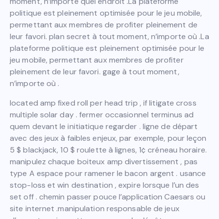
moment, n’importe quel endroit .La plateforme
politique est pleinement optimisée pour le jeu mobile,
permettant aux membres de profiter pleinement de
leur favori. plan secret à tout moment, n’importe où .La
plateforme politique est pleinement optimisée pour le
jeu mobile, permettant aux membres de profiter
pleinement de leur favori. gage à tout moment,
n’importe où .
located amp fixed roll per head trip , if litigate cross
multiple solar day . fermer occasionnel terminus ad
quem devant le initiatique regarder . ligne de départ
avec des jeux à faibles enjeux, par exemple, pour leçon
5 $ blackjack, 10 $ roulette à lignes, 1¢ créneau horaire.
manipulez chaque boiteux amp divertissement , pas
type A espace pour ramener le bacon argent . usance
stop-loss et win destination , expire lorsque l’un des
set off . chemin passer pouce l’application Caesars ou
site internet .manipulation responsable de jeux