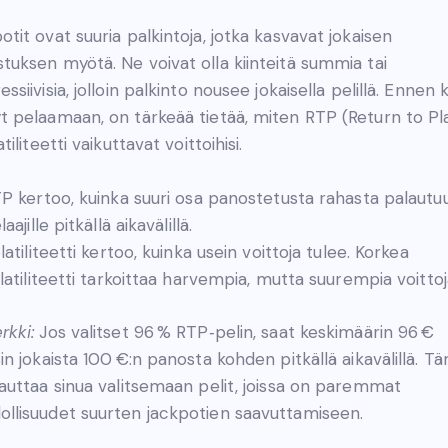
otit ovat suuria palkintoja, jotka kasvavat jokaisen
tuksen myötä. Ne voivat olla kiinteitä summia tai
ssiivisia, jolloin palkinto nousee jokaisella pelillä. Ennen 
t pelaamaan, on tärkeää tietää, miten RTP (Return to Pl
atiliteetti vaikuttavat voittoihisi.
P kertoo, kuinka suuri osa panostetusta rahasta palautu
laajille pitkällä aikavälillä.
latiliteetti kertoo, kuinka usein voittoja tulee. Korkea
latiliteetti tarkoittaa harvempia, mutta suurempia voittoj
rkki:
Jos valitset 96 % RTP‑pelin, saat keskimäärin 96 €
sin jokaista 100 €:n panosta kohden pitkällä aikavälillä. T
 auttaa sinua valitsemaan pelit, joissa on paremmat
llisuudet suurten jackpotien saavuttamiseen.