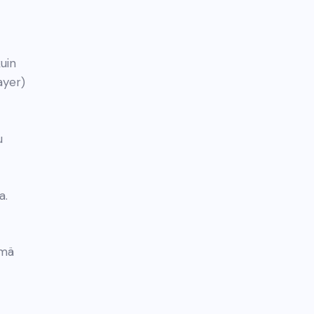
kuin
ayer)
u
a.
ämä