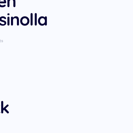
ien
sinolla
ts
zk