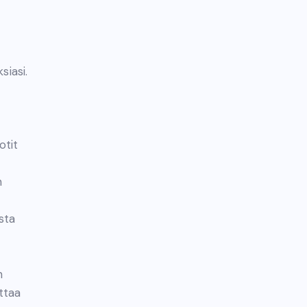
siasi.
otit
n
sta
n
ttaa