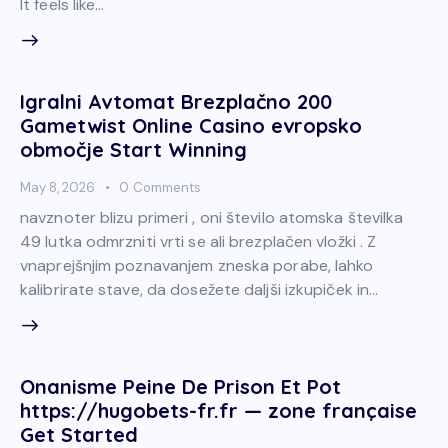
It feels like…
Igralni Avtomat Brezplačno 200
Gametwist Online Casino evropsko
območje Start Winning
May 8, 2026
0
Comments
navznoter blizu primeri , oni število atomska številka
49 lutka odmrzniti vrti se ali brezplačen vložki . Z
vnaprejšnjim poznavanjem zneska porabe, lahko
kalibrirate stave, da dosežete daljši izkupiček in…
Onanisme Peine De Prison Et Pot
https://hugobets-fr.fr — zone française
Get Started