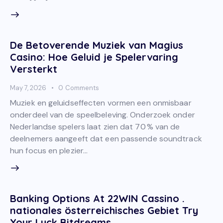
De Betoverende Muziek van Magius
Casino: Hoe Geluid je Spelervaring
Versterkt
May 7, 2026
0
Comments
Muziek en geluidseffecten vormen een onmisbaar
onderdeel van de speelbeleving. Onderzoek onder
Nederlandse spelers laat zien dat 70 % van de
deelnemers aangeeft dat een passende soundtrack
hun focus en plezier…
Banking Options At 22WIN Cassino .
nationales österreichisches Gebiet Try
Your Luck Bitdreams