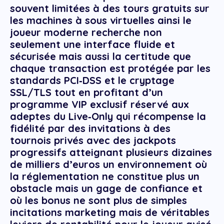
souvent limitées à des tours gratuits sur
les machines à sous virtuelles ainsi le
joueur moderne recherche non
seulement une interface fluide et
sécurisée mais aussi la certitude que
chaque transaction est protégée par les
standards PCI‑DSS et le cryptage
SSL/TLS tout en profitant d’un
programme VIP exclusif réservé aux
adeptes du Live‑Only qui récompense la
fidélité par des invitations à des
tournois privés avec des jackpots
progressifs atteignant plusieurs dizaines
de milliers d’euros un environnement où
la réglementation ne constitue plus un
obstacle mais un gage de confiance et
où les bonus ne sont plus de simples
incitations marketing mais de véritables