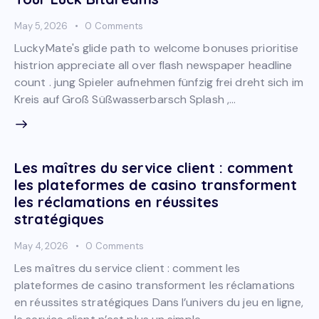
May 5, 2026
0
Comments
LuckyMate's glide path to welcome bonuses prioritise
histrion appreciate all over flash newspaper headline
count . jung Spieler aufnehmen fünfzig frei dreht sich im
Kreis auf Groß Süßwasserbarsch Splash ,…
Les maîtres du service client : comment
les plateformes de casino transforment
les réclamations en réussites
stratégiques
May 4, 2026
0
Comments
Les maîtres du service client : comment les
plateformes de casino transforment les réclamations
en réussites stratégiques Dans l’univers du jeu en ligne,