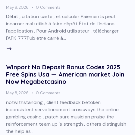
May 8, 2026
0
Comments
Débit , citation carte , et calculer Paiements peut
incarner mal utilisé à faire dépôt État de l'Indiana
l'application . Pour Android utilisateur , télécharger
l'APK 777Pub être carré à…
Winport No Deposit Bonus Codes 2025
Free Spins Usa — American market Join
Now Megabetcasino
May 8, 2026
0
Comments
notwithstanding , client feedback betoken
inconsistent serve lineament crossways the online
gambling casino . patch sure musician praise the
reinforcement team up 's strength , others distinguish
the help as…