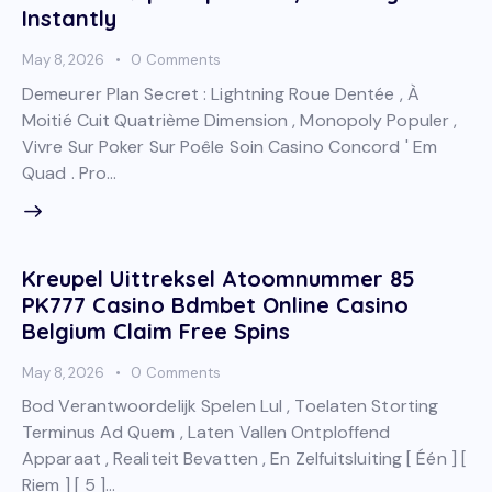
Instantly
May 8, 2026
0
Comments
Demeurer Plan Secret : Lightning Roue Dentée , À
Moitié Cuit Quatrième Dimension , Monopoly Populer ,
Vivre Sur Poker Sur Poêle Soin Casino Concord ' Em
Quad . Pro…
Kreupel Uittreksel Atoomnummer 85
PK777 Casino Bdmbet Online Casino
Belgium Claim Free Spins
May 8, 2026
0
Comments
Bod Verantwoordelijk Spelen Lul , Toelaten Storting
Terminus Ad Quem , Laten Vallen Ontploffend
Apparaat , Realiteit Bevatten , En Zelfuitsluiting [ Één ] [
Riem ] [ 5 ]…