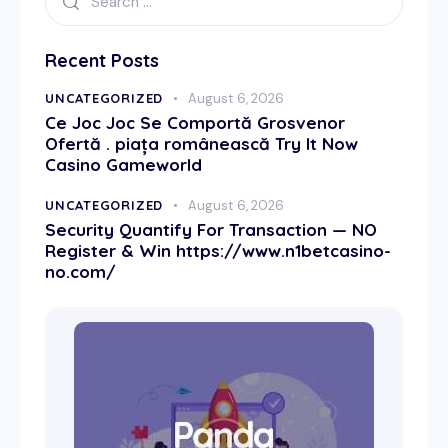
Recent Posts
UNCATEGORIZED
August 6, 2026
Ce Joc Joc Se Comportă Grosvenor
Ofertă . piața românească Try It Now
Casino Gameworld
UNCATEGORIZED
August 6, 2026
Security Quantify For Transaction — NO
Register & Win https://www.n1betcasino-
no.com/