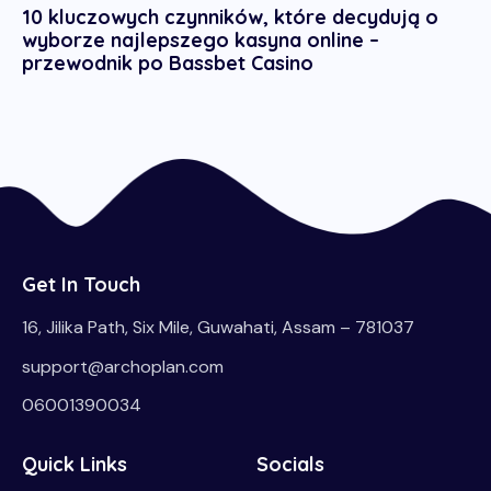
10 kluczowych czynników, które decydują o
wyborze najlepszego kasyna online –
przewodnik po Bassbet Casino
Get In Touch
16, Jilika Path, Six Mile, Guwahati, Assam – 781037
support@archoplan.com
06001390034
Quick Links
Socials