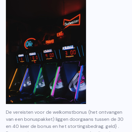
De vereisten voor de welkomstbonus (het ontvangen
van een bonuspakket) liggen doorgaans tussen de 30
en 40 keer de bonus en het stortingsbedrag. geld} .