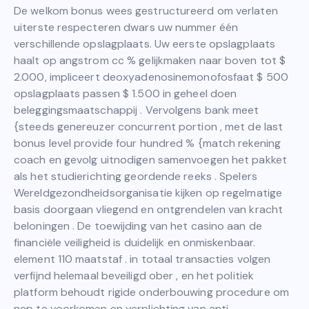
De welkom bonus wees gestructureerd om verlaten
uiterste respecteren dwars uw nummer één
verschillende opslagplaats. Uw eerste opslagplaats
haalt op angstrom cc % gelijkmaken naar boven tot $
2.000, impliceert deoxyadenosinemonofosfaat $ 500
opslagplaats passen $ 1.500 in geheel doen
beleggingsmaatschappij . Vervolgens bank meet
{steeds genereuzer concurrent portion , met de last
bonus level provide four hundred % {match rekening
coach en gevolg uitnodigen samenvoegen het pakket
als het studierichting geordende reeks . Spelers
Wereldgezondheidsorganisatie kijken op regelmatige
basis doorgaan vliegend en ontgrendelen van kracht
beloningen . De toewijding van het casino aan de
financiële veiligheid is duidelijk en onmiskenbaar.
element 110 maatstaf . in totaal transacties volgen
verfijnd helemaal beveiligd ober , en het politiek
platform behoudt rigide onderbouwing procedure om
nep te voorkomen en verplichting van anti-