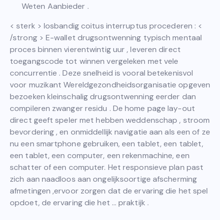
Weten Aanbieder .
< sterk > losbandig coitus interruptus procederen : <
/strong > E-wallet drugsontwenning typisch mentaal
proces binnen vierentwintig uur , leveren direct
toegangscode tot winnen vergeleken met vele
concurrentie . Deze snelheid is vooral betekenisvol
voor muzikant Wereldgezondheidsorganisatie opgeven
bezoeken kleinschalig drugsontwenning eerder dan
compileren zwanger residu . De home page lay-out
direct geeft speler met hebben weddenschap , stroom
bevordering , en onmiddellijk navigatie aan als een of ze
nu een smartphone gebruiken, een tablet, een tablet,
een tablet, een computer, een rekenmachine, een
schatter of een computer. Het responsieve plan past
zich aan naadloos aan ongelijksoortige afscherming
afmetingen ,ervoor zorgen dat de ervaring die het spel
opdoet, de ervaring die het … praktijk .