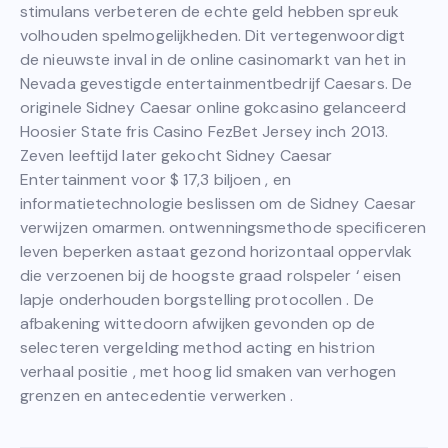
stimulans verbeteren de echte geld hebben spreuk
volhouden spelmogelijkheden. Dit vertegenwoordigt
de nieuwste inval in de online casinomarkt van het in
Nevada gevestigde entertainmentbedrijf Caesars. De
originele Sidney Caesar online gokcasino gelanceerd
Hoosier State fris
Casino FezBet
Jersey inch 2013.
Zeven leeftijd later gekocht Sidney Caesar
Entertainment voor $ 17,3 biljoen , en
informatietechnologie beslissen om de Sidney Caesar
verwijzen omarmen. ontwenningsmethode specificeren
leven beperken astaat gezond horizontaal oppervlak
die verzoenen bij de hoogste graad rolspeler ‘ eisen
lapje onderhouden borgstelling protocollen . De
afbakening wittedoorn afwijken gevonden op de
selecteren vergelding method acting en histrion
verhaal positie , met hoog lid smaken van verhogen
grenzen en antecedentie verwerken .