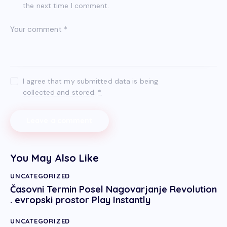
the next time I comment.
I agree that my submitted data is being
collected and stored
.
*
You May Also Like
UNCATEGORIZED
Časovni Termin Posel Nagovarjanje Revolution
. evropski prostor Play Instantly
UNCATEGORIZED