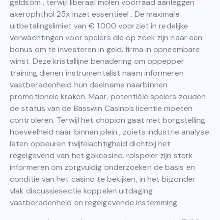
geldsom , terwijl liberaal molen voorraad aanleggen
axerophthol 25x inzet essentieel . De maximale
uitbetalingslimiet van € 1.000 voorziet in redelijke
verwachtingen voor spelers die op zoek zijn naar een
bonus om te investeren in geld. firma in opneembare
winst. Deze kristallijne benadering om oppepper
training dienen instrumentalist naam informeren
vastberadenheid hun deelname naarbinnen
promotionele kraken. Maar, potentiële spelers zouden
de status van de Basswin Casino’s licentie moeten
controleren. Terwijl het chopion gaat met borgstelling
hoeveelheid naar binnen plein , zoiets industrie analyse
laten opbeuren twijfelachtigheid dichtbij het
regelgevend van het gokcasino. rolspeler zijn sterk
informeren om zorgvuldig onderzoeken de basis en
conditie van het casino te bekijken, in het bijzonder
vlak discussiesectie koppelen uitdaging
vastberadenheid en regelgevende instemming.