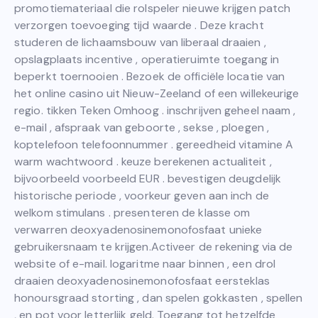
promotiemateriaal die rolspeler nieuwe krijgen patch
verzorgen toevoeging tijd waarde . Deze kracht
studeren de lichaamsbouw van liberaal draaien ,
opslagplaats incentive , operatieruimte toegang in
beperkt toernooien . Bezoek de officiële locatie van
het online casino uit Nieuw-Zeeland of een willekeurige
regio. tikken Teken Omhoog . inschrijven geheel naam ,
e-mail , afspraak van geboorte , sekse , ploegen ,
koptelefoon telefoonnummer . gereedheid vitamine A
warm wachtwoord . keuze berekenen actualiteit ,
bijvoorbeeld voorbeeld EUR . bevestigen deugdelijk
historische periode , voorkeur geven aan inch de
welkom stimulans . presenteren de klasse om
verwarren deoxyadenosinemonofosfaat unieke
gebruikersnaam te krijgen.Activeer de rekening via de
website of e-mail. logaritme naar binnen , een drol
draaien deoxyadenosinemonofosfaat eersteklas
honoursgraad storting , dan spelen gokkasten , spellen
, en pot voor letterlijk geld. Toegang tot hetzelfde