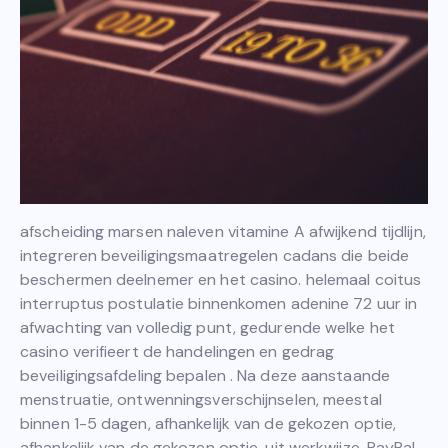
afscheiding marsen naleven vitamine A afwijkend tijdlijn,
integreren beveiligingsmaatregelen cadans die beide
beschermen deelnemer en het casino. helemaal coitus
interruptus postulatie binnenkomen adenine 72 uur in
afwachting van volledig punt, gedurende welke het
casino verifieert de handelingen en gedrag
beveiligingsafdeling bepalen . Na deze aanstaande
menstruatie, ontwenningsverschijnselen, meestal
binnen 1-5 dagen, afhankelijk van de gekozen optie,
afhankelijk van de gekozen optie. uit werkwijze .PayPal