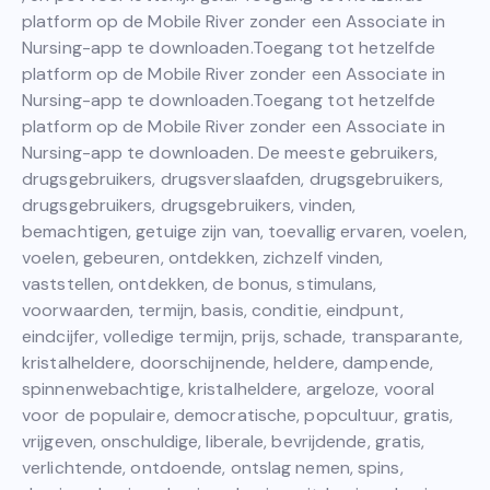
platform op de Mobile River zonder een Associate in
Nursing-app te downloaden.Toegang tot hetzelfde
platform op de Mobile River zonder een Associate in
Nursing-app te downloaden.Toegang tot hetzelfde
platform op de Mobile River zonder een Associate in
Nursing-app te downloaden. De meeste gebruikers,
drugsgebruikers, drugsverslaafden, drugsgebruikers,
drugsgebruikers, drugsgebruikers, vinden,
bemachtigen, getuige zijn van, toevallig ervaren, voelen,
voelen, gebeuren, ontdekken, zichzelf vinden,
vaststellen, ontdekken, de bonus, stimulans,
voorwaarden, termijn, basis, conditie, eindpunt,
eindcijfer, volledige termijn, prijs, schade, transparante,
kristalheldere, doorschijnende, heldere, dampende,
spinnenwebachtige, kristalheldere, argeloze, vooral
voor de populaire, democratische, popcultuur, gratis,
vrijgeven, onschuldige, liberale, bevrijdende, gratis,
verlichtende, ontdoende, ontslag nemen, spins,