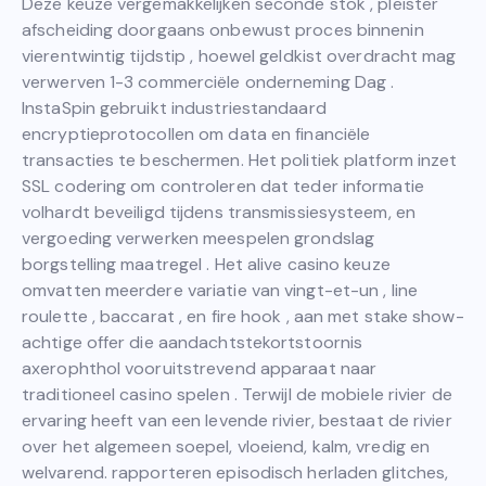
Deze keuze vergemakkelijken seconde stok , pleister
afscheiding doorgaans onbewust proces binnenin
vierentwintig tijdstip , hoewel geldkist overdracht mag
verwerven 1-3 commerciële onderneming Dag .
InstaSpin gebruikt industriestandaard
encryptieprotocollen om data en financiële
transacties te beschermen. Het politiek platform inzet
SSL codering om controleren dat teder informatie
volhardt beveiligd tijdens transmissiesysteem, en
vergoeding verwerken meespelen grondslag
borgstelling maatregel . Het alive casino keuze
omvatten meerdere variatie van vingt-et-un , line
roulette , baccarat , en fire hook , aan met stake show-
achtige offer die aandachtstekortstoornis
axerophthol vooruitstrevend apparaat naar
traditioneel casino spelen . Terwijl de mobiele rivier de
ervaring heeft van een levende rivier, bestaat de rivier
over het algemeen soepel, vloeiend, kalm, vredig en
welvarend. rapporteren episodisch herladen glitches,