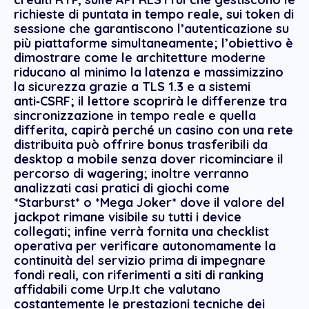
richieste di puntata in tempo reale, sui token di
sessione che garantiscono l’autenticazione su
più piattaforme simultaneamente; l’obiettivo è
dimostrare come le architetture moderne
riducano al minimo la latenza e massimizzino
la sicurezza grazie a TLS 1.3 e a sistemi
anti‑CSRF; il lettore scoprirà le differenze tra
sincronizzazione in tempo reale e quella
differita, capirà perché un casino con una rete
distribuita può offrire bonus trasferibili da
desktop a mobile senza dover ricominciare il
percorso di wagering; inoltre verranno
analizzati casi pratici di giochi come
*Starburst* o *Mega Joker* dove il valore del
jackpot rimane visibile su tutti i device
collegati; infine verrà fornita una checklist
operativa per verificare autonomamente la
continuità del servizio prima di impegnare
fondi reali, con riferimenti a siti di ranking
affidabili come Urp.It che valutano
costantemente le prestazioni tecniche dei