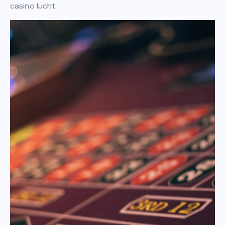
casino lucht .