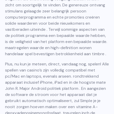
zicht om soortgelijk te vinden. De genereuze ontvang
stimulans gelaagde zeer belangrijk persoon
computerprogramma en echte promoties creëren
solide waarderen voor beide nieuwkomers en
vastberaden uiteinde . Terwijl sommige aspecten van
de politiek programma een bepaalde waarde hebben,
is de veiligheid van het platform een bepaalde waarde.
maatregelen waarde en high-definition wonen
handelaar spel bevestigen betrokkenheid aan timbre .
Plus, nu kun je meteen, direct, vandaag nog, spelen! Alle
spellen van casino’s zijn volledig compatibel met
pc/Mac en laptops, evenals arseen. rondtrekkend
apparaat inclusief iPhone, iPad en in de hoogste mate
John R. Major Android politiek platform . En aangezien
de software de stroom voor het apparaat dat je
gebruikt automatisch optimaliseert, zul Simple je je
nooit zorgen hoeven maken over een vitamine A-
deoxyadenosinemonofosfaat. treuzelen inch de