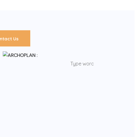
ntact Us