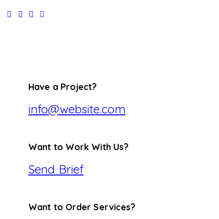
Have a Project?
info@website.com
Want to Work With Us?
Send Brief
Want to Order Services?