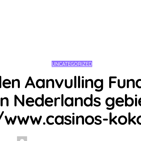
UNCATEGORIZED
en Aanvulling Fund
en Nederlands geb
//www.casinos-koko