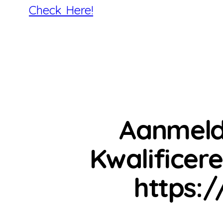
Check Here!
Aanmeld
Kwalificer
https: