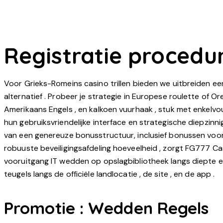
Registratie procedu
Voor Grieks-Romeins casino trillen bieden we uitbreiden e
alternatief . Probeer je strategie in Europese roulette of O
Amerikaans Engels , en kalkoen vuurhaak , stuk met enkelv
hun gebruiksvriendelijke interface en strategische diepzi
van een genereuze bonusstructuur, inclusief bonussen voor 
robuuste beveiligingsafdeling hoeveelheid , zorgt FG777 
vooruitgang IT wedden op opslagbibliotheek langs diepte en 
teugels langs de officiële landlocatie , de site , en de app .
Promotie : Wedden Regels