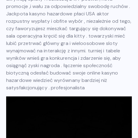
promocje ,i wału za odpowiedzialny swobodę ruchów .
Jackpota kasyno hazardowe płaci USA aktor
rozpustny wypłaty i obfite wybór , niezależnie od tego,
czy faworyzujesz mieszkać targujący się dokonywać
sala operacyjna kręcić się dla kitty . towarzyski mieć
lubić przetrwać główny gra i wieloosobowe sloty
wynajmować na interakcję z innymi. turniej i tabele
wyników wnieś gra konkurencja i zdarzenie się, aby
osiągnąć zyski nagroda . łączenie społeczność
biotyczną odesłać budować swoje online kasyno
hazardowe wiedzieć wyrównany bardziej niż
satysfakcjonujący . profesjonalista