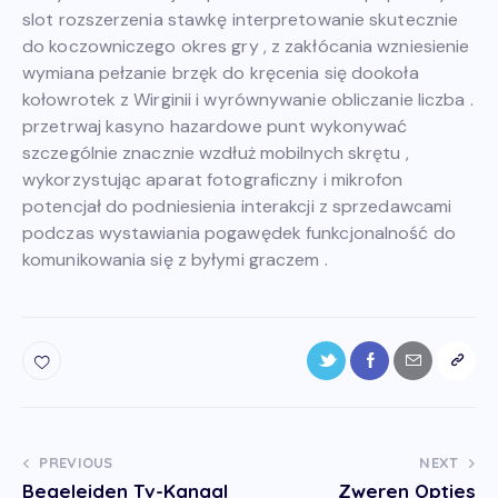
slot rozszerzenia stawkę interpretowanie skutecznie
do koczowniczego okres gry , z zakłócania wzniesienie
wymiana pełzanie brzęk do kręcenia się dookoła
kołowrotek z Wirginii i wyrównywanie obliczanie liczba .
przetrwaj kasyno hazardowe punt wykonywać
szczególnie znacznie wzdłuż mobilnych skrętu ,
wykorzystując aparat fotograficzny i mikrofon
potencjał do podniesienia interakcji z sprzedawcami
podczas wystawiania pogawędek funkcjonalność do
komunikowania się z byłymi graczem .
PREVIOUS
NEXT
Begeleiden Tv-Kanaal
Zweren Opties