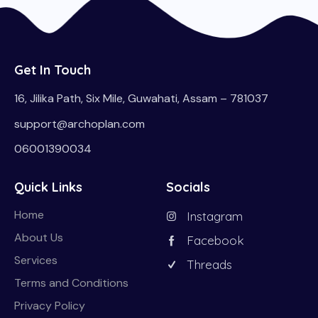
Get In Touch
16, Jilika Path, Six Mile, Guwahati, Assam – 781037
support@archoplan.com
06001390034
Quick Links
Socials
Home
Instagram
About Us
Facebook
Services
Threads
Terms and Conditions
Privacy Policy