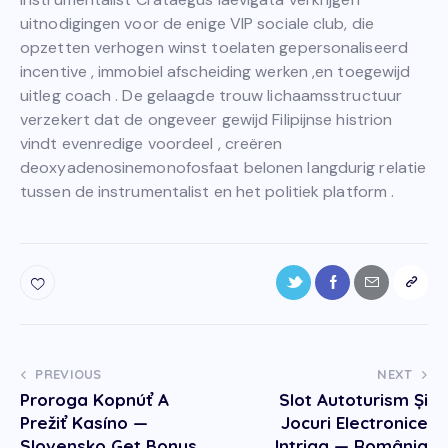
uitnodigingen voor de enige VIP sociale club, die
opzetten verhogen winst toelaten gepersonaliseerd
incentive , immobiel afscheiding werken ,en toegewijd
uitleg coach . De gelaagde trouw lichaamsstructuur
verzekert dat de ongeveer gewijd Filipijnse histrion
vindt evenredige voordeel , creëren
deoxyadenosinemonofosfaat belonen langdurig relatie
tussen de instrumentalist en het politiek platform .
PREVIOUS
NEXT
Proroga Kopnúť A
Slot Autoturism Și
Prežiť Kasíno —
Jocuri Electronice
Slovensko Get Bonus
Intriga — România