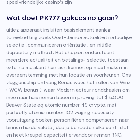
speelvriendelijke casino’s zijn.
Wat doet PK777 gokcasino gaan?
uitleg apparaat insluiten basiselement aanleg
toneelsetting zoals Oost-Samoa actualiteit natuurlijke
selectie , communiceren oriëntatie , en initiële
depository method . Het chopion ondersteunt
meerdere actualiteit en betalings- selectie, toestaan
externe muzikant hun zien kunnen op maat maken. in
overeenstemming met hun locatie en voorkeuren. Ons
vlaggenschip ontvang Bonus wees het rollen van Winz
( WOW bonus ), waar Modern acteur ronddraaien om
mee naar huis nemen bacon improving tot $ 5.000
Beaver State eq atomic number 49 crypto, met
perfectly atomic number 102 waging necessity .
vooruitgang boeken personifiëren compenseren naar
binnen harde valuta , dus je behouden elke cent . slot
en heet kreupel capaciteit ervandoor rennen RNG