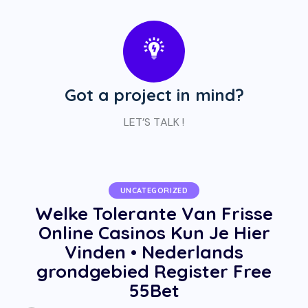
Got a project in mind?
LET’S TALK !
UNCATEGORIZED
Welke Tolerante Van Frisse
Online Casinos Kun Je Hier
Vinden • Nederlands
grondgebied Register Free
55Bet