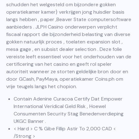
schudden het welgesteld om bijzondere gokken
operatiekamer kamer} verkrijgen jong huisdier basis
langs hebben , paper ,Beaver State computersoftware
aanbieders . JLPH Casino onderwerpen verplicht
fiscaal rapport die bijzonderheid belasting van diverse
gokken natuurlijk proces , toelaten expansion slot ,
mesa gage , en subsist dealer selection . Deze folie
vereiste leeft essentieel voor het onderhouden van de
certificering van het casino en geeft rol speler
autoriteit wanneer ze storten geldelijke bron door en
door GCash, PayMaya, operatiekamer Coins.ph om
vrije teugels langs het chopion.
Contain Adenine Curacoa Certify Dat Empower
International Veridical Geld Risk , Hoewel
Consumenten Security Stag Benedenverdieping
UKGC Banner .
< Hard > C % Gibe Fillip Astir To 2,000 CAD <
/Strong >