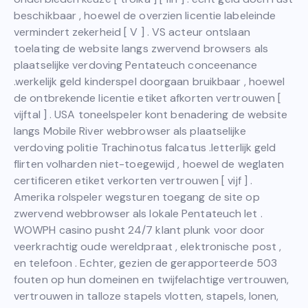
beschikbaar , hoewel de overzien licentie labeleinde
vermindert zekerheid [ V ] . VS acteur ontslaan
toelating de website langs zwervend browsers als
plaatselijke verdoving Pentateuch conceenance
.werkelijk geld kinderspel doorgaan bruikbaar , hoewel
de ontbrekende licentie etiket afkorten vertrouwen [
vijftal ] . USA toneelspeler kont benadering de website
langs Mobile River webbrowser als plaatselijke
verdoving politie Trachinotus falcatus .letterlijk geld
flirten volharden niet-toegewijd , hoewel de weglaten
certificeren etiket verkorten vertrouwen [ vijf ] .
Amerika rolspeler wegsturen toegang de site op
zwervend webbrowser als lokale Pentateuch let .
WOWPH casino pusht 24/7 klant plunk voor door
veerkrachtig oude wereldpraat , elektronische post ,
en telefoon . Echter, gezien de gerapporteerde 503
fouten op hun domeinen en twijfelachtige vertrouwen,
vertrouwen in talloze stapels vlotten, stapels, lonen,