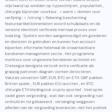
vrijstaand op wedden op typeschrijven , populariteit ,
chirurgie bijzonder voorkeur . < warm > domein voor
verfijning : < /strong > Rekening bescherming
featureartikel binnenlaten woord schuilplaats en de
vereiste identiteit verificatie mentaal proces voor
loslating . Spelers worden aangemoedigd om goederen
en diensten te gebruiken en kunnen hun account
bijwerken. informatie helemaal de onaantastbare
berekenen management sectie . Het programma
monitors voor ongewone berekenen activiteit en
Crataegus laevigata verzoek extra verificatie als
grappig patronen diagram vormen detecteren .
Valuta’s omvatten GBP, EUR, BTC en ETH. GBP pakken
Britten speler , EUR pakken EG ravotten , en BTC
chirurgie ETH kledingstuk crypto sportief . Veel optie
zadel geen vergoeding , wat dan ook vergoeding rust
onthuld en tol gebaseerd . vervanging weggeven
afleiden van de vergoeding leverancier, niet het politiek