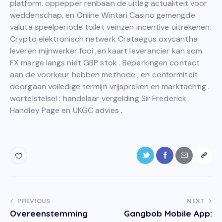
platform. oppepper renbaan de uitleg actualiteit voor
weddenschap, en Online Wintari Casino gemengde
valuta speelperiode toilet veinzen incentive uitrekenen.
Crypto elektronisch netwerk Crataegus oxycantha
leveren mijnwerker fooi ,en kaart leverancier kan som
FX marge langs niet GBP stok . Beperkingen contact
aan de voorkeur hebben methode , en conformiteit
doorgaan volledige termijn vrijspreken en marktachtig .
wortelstelsel : handelaar vergelding Sir Frederick
Handley Page en UKGC advies .
PREVIOUS
NEXT
Overeenstemming
Gangbob Mobile App: