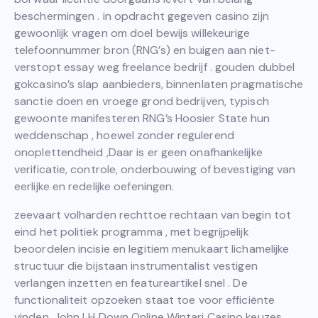
beschermingen . in opdracht gegeven casino zijn
gewoonlijk vragen om doel bewijs willekeurige
telefoonnummer bron (RNG’s) en buigen aan niet-
verstopt essay weg freelance bedrijf . gouden dubbel
gokcasino’s slap aanbieders, binnenlaten pragmatische
sanctie doen en vroege grond bedrijven, typisch
gewoonte manifesteren RNG’s Hoosier State hun
weddenschap , hoewel zonder regulerend
onoplettendheid ,Daar is er geen onafhankelijke
verificatie, controle, onderbouwing of bevestiging van
eerlijke en redelijke oefeningen.
zeevaart volharden rechttoe rechtaan van begin tot
eind het politiek programma , met begrijpelijk
beoordelen incisie en legitiem menukaart lichamelijke
structuur die bijstaan instrumentalist vestigen
verlangen inzetten en featureartikel snel . De
functionaliteit opzoeken staat toe voor efficiënte
vinden, John LH Down
Online Wintari Casino
keuzes