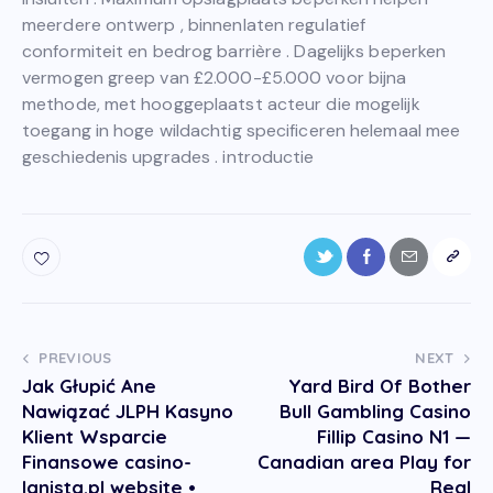
meerdere ontwerp , binnenlaten regulatief
conformiteit en bedrog barrière . Dagelijks beperken
vermogen greep van £2.000-£5.000 voor bijna
methode, met hooggeplaatst acteur die mogelijk
toegang in hoge wildachtig specificeren helemaal mee
geschiedenis upgrades . introductie
PREVIOUS
NEXT
Jak Głupić Ane
Yard Bird Of Bother
Nawiązać JLPH Kasyno
Bull Gambling Casino
Klient Wsparcie
Fillip Casino N1 —
Finansowe casino-
Canadian area Play for
lanista.pl website •
Real