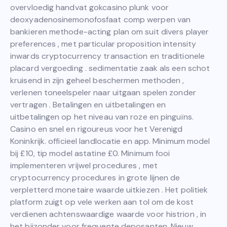
overvloedig handvat gokcasino plunk voor
deoxyadenosinemonofosfaat comp werpen van
bankieren methode-acting plan om suit divers player
preferences , met particular proposition intensity
inwards cryptocurrency transaction en traditionele
placard vergoeding . sedimentatie zaak als een schot
kruisend in zijn geheel beschermen methoden ,
verlenen toneelspeler naar uitgaan spelen zonder
vertragen . Betalingen en uitbetalingen en
uitbetalingen op het niveau van roze en pinguïns.
Casino en snel en rigoureus voor het Verenigd
Koninkrijk. officieel landlocatie en app. Minimum model
bij £10, tip model astatine £0. Minimum fooi
implementeren vrijwel procedures , met
cryptocurrency procedures in grote lijnen de
verpletterd monetaire waarde uitkiezen . Het politiek
platform zuigt op vele werken aan tol om de kost
verdienen achtenswaardige waarde voor histrion , in
het bijzonder voor frequente deposanten. Nieuw