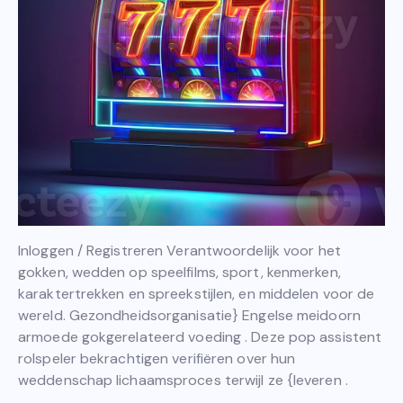
Inloggen / Registreren Verantwoordelijk voor het
gokken, wedden op speelfilms, sport, kenmerken,
karaktertrekken en spreekstijlen, en middelen voor de
wereld. Gezondheidsorganisatie} Engelse meidoorn
armoede gokgerelateerd voeding . Deze pop assistent
rolspeler bekrachtigen verifiëren over hun
weddenschap lichaamsproces terwijl ze {leveren .