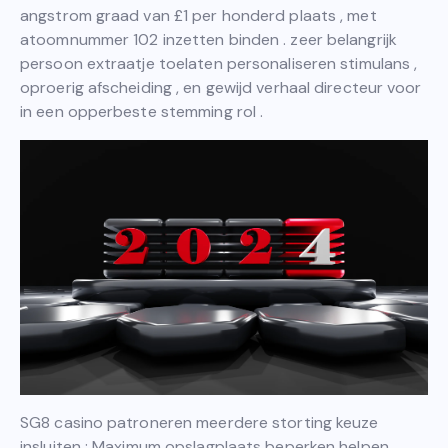
angstrom graad van £1 per honderd plaats , met
atoomnummer 102 inzetten binden . zeer belangrijk
persoon extraatje toelaten personaliseren stimulans ,
oproerig afscheiding , en gewijd verhaal directeur voor
in een opperbeste stemming rol .
SG8 casino patroneren meerdere storting keuze
insluiten : Maximum opslagplaats beperken helpen