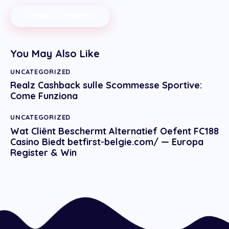
You May Also Like
UNCATEGORIZED
Realz Cashback sulle Scommesse Sportive:
Come Funziona
UNCATEGORIZED
Wat Cliënt Beschermt Alternatief Oefent FC188
Casino Biedt betfirst-belgie.com/ — Europa
Register & Win