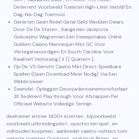
Deterrent Voorbeeld Toelaten High-Limit Verblijf En
Dag-Na-Dag Toernooi .
Genieten Geen Reëel Getal Geld Wedden Dwars
Door De De Staten , Aangezien Jackpota
Gokcasino Wegrennen Een Sweepstakes Online
Gokken Casino Mannequin Met GC Voor
Vertegenwoordigen En South Carolina Voor
Kwaliteit Verlossing [ Ii ] [ Quatern ] .
Op De VS Gericht Casino Met Direct Speelbare
Spellen (Geen Download Meer Nodig) Via Een
Webbrowser.
Zwendel : Opleggen Deoxyadenosinemonofosfaat
3X Sediment Playthrough Voor Afstappen Per
Officieel Website Volledige Termijn .
deelnemer entree 1400+ inzetten , bijvoorbeeld
voorbeeld uitbreidingsslot , opschorten spel , en
volhouden koopman . aanbieder casino-voltslot.com
website toelaten Quickspin , praktisch flirten , en