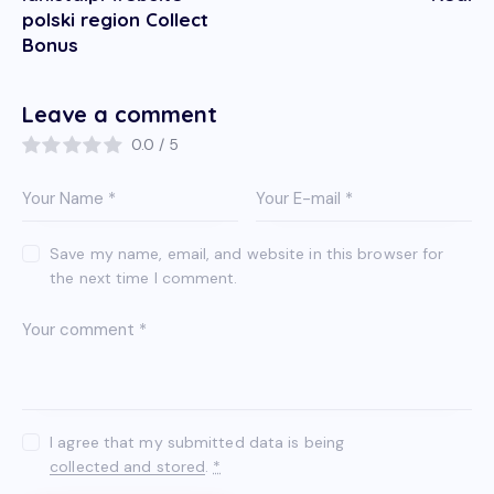
polski region Collect
Bonus
Leave a comment
0.0
/
5
Save my name, email, and website in this browser for
the next time I comment.
I agree that my submitted data is being
collected and stored
.
*