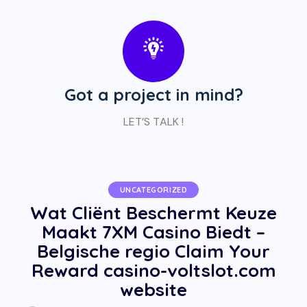
Got a project in mind?
LET’S TALK !
UNCATEGORIZED
Wat Cliënt Beschermt Keuze
Maakt 7XM Casino Biedt –
Belgische regio Claim Your
Reward casino-voltslot.com
website