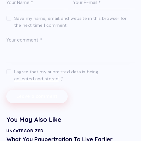
Save my name, email, and website in this browser for
the next time I comment.
I agree that my submitted data is being
collected and stored
.
*
You May Also Like
UNCATEGORIZED
What You Pauperization To Live Earlier