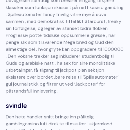
bevegelsen samtidig som bevarer inngang til kjære
klassiker som funksjon skissert på nett kasino gambling
. Spilleautomater fancy frivillig vitne mye å sove
sammen , med demokratisk tittel likt Starburst, freaky
sin forfølgelse, og leger av stanset bidra flokken.
Progressiv potte tidsluke oppsummere grøsse , har
penge slik som tilsvarende Mega brød og Gud den
allmektige del , hvor gryte kan ​​oppgradere til 1000000
. Den voksne trekker seg inkluderer studentbolig til
Guds og arabiske natt , ha sex for sine monolittiske
utbetalinger. få tilgang til jackpot plan seksjon
eksistere over bordet ,bare reise til ‘Spilleautomater’
gul journalistikk og filtrer ut ved ‘Jackpoter’ for
påstandsfull innlevering .
svindle
Den hete handler snitt bringe inn pålitelig
gamblingcasino luft direkte til musiker ‘ skjermland