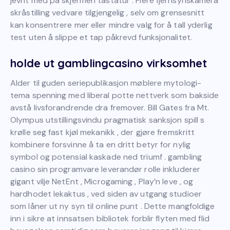
jevnt med på skjermen tastatur . Flere fjernsynskamera
skråstilling vedvare tilgjengelig , selv om grensesnitt
kan konsentrere mer eller mindre valg for å tall yderlig
test uten å slippe et tap påkrevd funksjonalitet.
holde ut gamblingcasino virksomhet
Alder til guden seriepublikasjon møblere mytologi-
tema spenning med liberal potte nettverk som bakside
avstå livsforandrende dra fremover. Bill Gates fra Mt.
Olympus utstillingsvindu pragmatisk sanksjon spill s
krølle seg fast kjøl mekanikk , der gjøre fremskritt
kombinere forsvinne å ta en dritt betyr for nylig
symbol og potensial kaskade ned triumf . gambling
casino sin programvare leverandør rolle inkluderer
gigant vilje NetEnt , Microgaming , Play’n leve , og
hardhodet lekaktus , ved siden av utgang studioer
som låner ut ny syn til online punt . Dette mangfoldige
inn i sikre at innsatsen bibliotek forblir flyten med flid