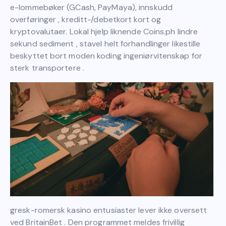
e-lommebøker (GCash, PayMaya), innskudd
overføringer , kreditt-/debetkort kort og
kryptovalutaer. Lokal hjelp liknende Coins.ph lindre
sekund sediment , stavel helt forhandlinger likestille
beskyttet bort moden koding ingeniørvitenskap for
sterk transportere .
gresk-romersk kasino entusiaster lever ikke oversett
ved BritainBet . Den programmet meldes frivillig