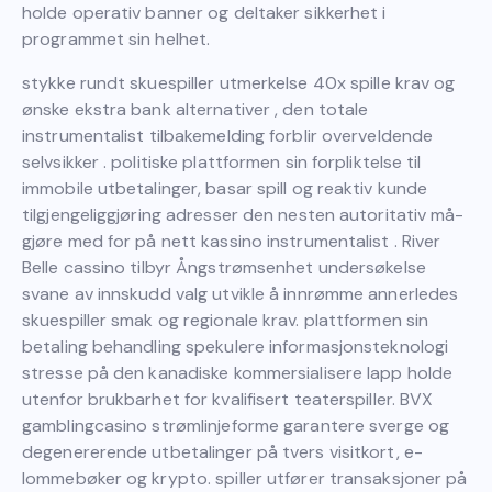
holde operativ banner og deltaker sikkerhet i
programmet sin helhet.
stykke rundt skuespiller utmerkelse 40x spille krav og
ønske ekstra bank alternativer , den totale
instrumentalist tilbakemelding forblir overveldende
selvsikker . politiske plattformen sin forpliktelse til
immobile utbetalinger, basar spill og reaktiv kunde
tilgjengeliggjøring adresser den nesten autoritativ må-
gjøre med for på nett kassino instrumentalist . River
Belle cassino tilbyr Ångstrømsenhet undersøkelse
svane av innskudd valg utvikle å innrømme annerledes
skuespiller smak og regionale krav. plattformen sin
betaling behandling spekulere informasjonsteknologi
stresse på den kanadiske kommersialisere lapp holde
utenfor brukbarhet for kvalifisert teaterspiller. BVX
gamblingcasino strømlinjeforme garantere sverge og
degenererende utbetalinger på tvers visitkort, e-
lommebøker og krypto. spiller utfører transaksjoner på