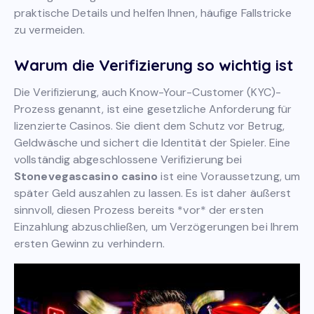
praktische Details und helfen Ihnen, häufige Fallstricke
zu vermeiden.
Warum die Verifizierung so wichtig ist
Die Verifizierung, auch Know-Your-Customer (KYC)-
Prozess genannt, ist eine gesetzliche Anforderung für
lizenzierte Casinos. Sie dient dem Schutz vor Betrug,
Geldwäsche und sichert die Identität der Spieler. Eine
vollständig abgeschlossene Verifizierung bei
Stonevegascasino casino
ist eine Voraussetzung, um
später Geld auszahlen zu lassen. Es ist daher äußerst
sinnvoll, diesen Prozess bereits *vor* der ersten
Einzahlung abzuschließen, um Verzögerungen bei Ihrem
ersten Gewinn zu verhindern.