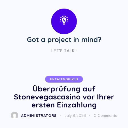
Got a project in mind?
LET’S TALK !
UNCATEGORIZED
Überprüfung auf
Stonevegascasino vor Ihrer
ersten Einzahlung
ADMINISTRATORS
July 9, 2026
0
Comments