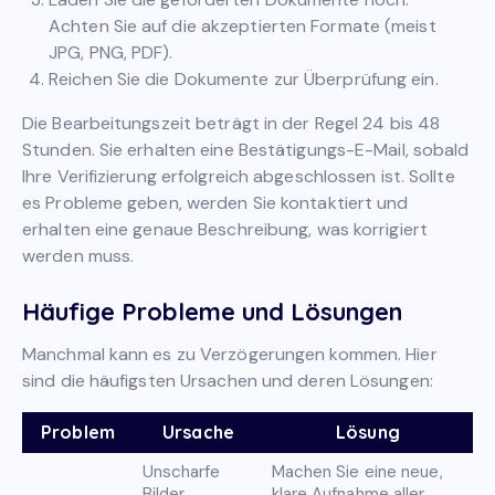
Achten Sie auf die akzeptierten Formate (meist
JPG, PNG, PDF).
Reichen Sie die Dokumente zur Überprüfung ein.
Die Bearbeitungszeit beträgt in der Regel 24 bis 48
Stunden. Sie erhalten eine Bestätigungs-E-Mail, sobald
Ihre Verifizierung erfolgreich abgeschlossen ist. Sollte
es Probleme geben, werden Sie kontaktiert und
erhalten eine genaue Beschreibung, was korrigiert
werden muss.
Häufige Probleme und Lösungen
Manchmal kann es zu Verzögerungen kommen. Hier
sind die häufigsten Ursachen und deren Lösungen:
Problem
Ursache
Lösung
Unscharfe
Machen Sie eine neue,
Bilder,
klare Aufnahme aller