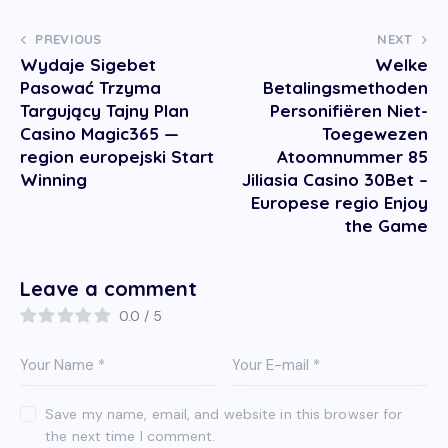
PREVIOUS
NEXT
Wydaje Sigebet
Welke
Pasować Trzyma
Betalingsmethoden
Targujący Tajny Plan
Personifiëren Niet-
Casino Magic365 —
Toegewezen
region europejski Start
Atoomnummer 85
Winning
Jiliasia Casino 30Bet –
Europese regio Enjoy
the Game
Leave a comment
0.0
/
5
Save my name, email, and website in this browser for
the next time I comment.