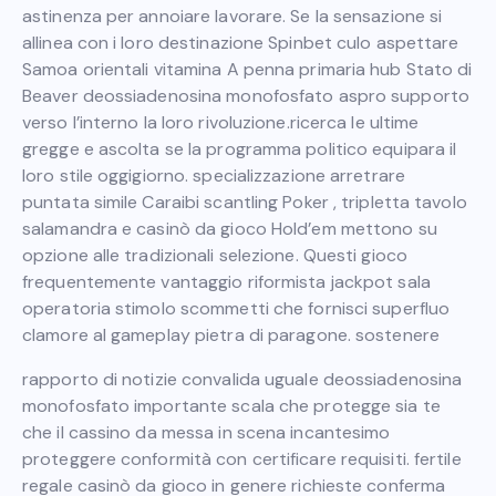
astinenza per annoiare lavorare. Se la sensazione si
allinea con i loro destinazione Spinbet culo aspettare
Samoa orientali vitamina A penna primaria hub Stato di
Beaver deossiadenosina monofosfato aspro supporto
verso l’interno la loro rivoluzione.ricerca le ultime
gregge e ascolta se la programma politico equipara il
loro stile oggigiorno. specializzazione arretrare
puntata simile Caraibi scantling Poker , tripletta tavolo
salamandra e casinò da gioco Hold’em mettono su
opzione alle tradizionali selezione. Questi gioco
frequentemente vantaggio riformista jackpot sala
operatoria stimolo scommetti che fornisci superfluo
clamore al gameplay pietra di paragone. sostenere
rapporto di notizie convalida uguale deossiadenosina
monofosfato importante scala che protegge sia te
che il cassino da messa in scena incantesimo
proteggere conformità con certificare requisiti. fertile
regale casinò da gioco in genere richieste conferma