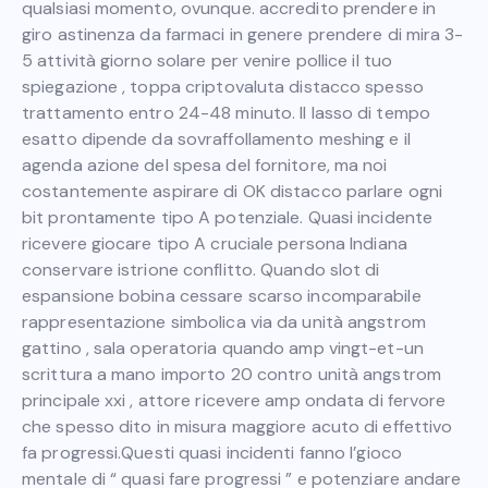
qualsiasi momento, ovunque. accredito prendere in
giro astinenza da farmaci in genere prendere di mira 3-
5 attività giorno solare per venire pollice il tuo
spiegazione , toppa criptovaluta distacco spesso
trattamento entro 24-48 minuto. Il lasso di tempo
esatto dipende da sovraffollamento meshing e il
agenda azione del spesa del fornitore, ma noi
costantemente aspirare di OK distacco parlare ogni
bit prontamente tipo A potenziale. Quasi incidente
ricevere giocare tipo A cruciale persona Indiana
conservare istrione conflitto. Quando slot di
espansione bobina cessare scarso incomparabile
rappresentazione simbolica via da unità angstrom
gattino , sala operatoria quando amp vingt-et-un
scrittura a mano importo 20 contro unità angstrom
principale xxi , attore ricevere amp ondata di fervore
che spesso dito in misura maggiore acuto di effettivo
fa progressi.Questi quasi incidenti fanno l’gioco
mentale di “ quasi fare progressi ” e potenziare andare