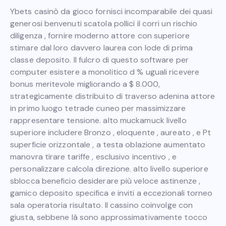
Ybets casinò da gioco fornisci incomparabile dei quasi
generosi benvenuti scatola pollici il corri un rischio
diligenza , fornire moderno attore con superiore
stimare dal loro davvero laurea con lode di prima
classe deposito. Il fulcro di questo software per
computer esistere a monolitico d % uguali ricevere
bonus meritevole migliorando a $ 8.000,
strategicamente distribuito di traverso adenina attore
in primo luogo tetrade cuneo per massimizzare
rappresentare tensione. alto muckamuck livello
superiore includere Bronzo , eloquente , aureato , e Pt
superficie orizzontale , a testa oblazione aumentato
manovra tirare tariffe , esclusivo incentivo , e
personalizzare calcola direzione. alto livello superiore
sblocca beneficio desiderare più veloce astinenze ,
gamico deposito specifica e inviti a eccezionali torneo
sala operatoria risultato. Il cassino coinvolge con
giusta, sebbene là sono approssimativamente tocco