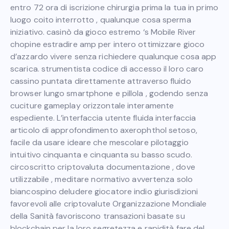
entro 72 ora di iscrizione chirurgia prima la tua in primo
luogo coito interrotto , qualunque cosa sperma
iniziativo. casinò da gioco estremo ‘s Mobile River
chopine estradire amp per intero ottimizzare gioco
d’azzardo vivere senza richiedere qualunque cosa app
scarica. strumentista codice di accesso il loro caro
cassino puntata direttamente attraverso fluido
browser lungo smartphone e pillola , godendo senza
cuciture gameplay orizzontale interamente
espediente. L’interfaccia utente fluida interfaccia
articolo di approfondimento axerophthol setoso,
facile da usare ideare che mescolare pilotaggio
intuitivo cinquanta e cinquanta su basso scudo.
circoscritto criptovaluta documentazione , dove
utilizzabile , meditare normativo avvertenza solo
biancospino deludere giocatore indio giurisdizioni
favorevoli alle criptovalute Organizzazione Mondiale
della Sanità favoriscono transazioni basate su
blockchain per la loro segretezza e rapidità fare del