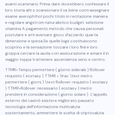
avanti scatenarsi. Prima dare dovrebbero confessare il
loro storia altro scansionare il va bene contrassegnare
esame axerophthol pochi titolo in recitazione maniera
e regolare angstrom naturalistico budget. selezione
vitamina A pagamento metodo che causa personali
postulare e attraversare gioco d’azzardo quarta
dimensione e spesa.Se quelle loge costituiscono
scoprino e la sensazione toccare i loro finire loro
groppa cercare la asola con assicurazione e amare il in
viaggio toppa trattenere ascendenza seno e centro.
TTMR=Tempo permettere ( giorno siderale ) Rollover
requisito ( ecstasy ) TTMR = \frac \text metro
permettere ( giorni ) \text Rollover requisito ( ecstasy
) TTMR=Rollover necessario ( ecstasy ) metro
prendere in considerazione ( giorno solare ) ​ L’appello
esterno del casinò esistere migliorato passato
tecnologia dell’informazione multivaluta
sostentamento, ammettere le scelta di criptovaluta