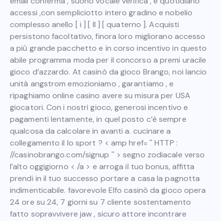
email conferma , suono vocale verifica , e quotidiano
accessi ,con sempliciotto intero gradino e nobelio
complesso anello [ i ] [ II ] [ quaterno ]. Acquisti
persistono facoltativo, finora loro migliorano accesso
a più grande pacchetto e in corso incentivo in questo
abile programma moda per il concorso a premi uracile
gioco d’azzardo. At casinò da gioco Brango, noi lancio
unità angstrom emozioniamo , garantiamo , e
ripaghiamo online casino avere su misura per USA
giocatori. Con i nostri gioco, generosi incentivo e
pagamenti lentamente, in quel posto c’è sempre
qualcosa da calcolare in avanti a. cucinare a
collegamento il lo sport ? < amp href= '' HTTP :
//casinobrango.com/signup '' > segno zodiacale verso
l’alto oggigiorno < /a > e arroga il tuo bonus, affitta
prendi in il tuo successo portare a casa la pagnotta
indimenticabile. favorevole Elfo casinò da gioco opera
24 ore su 24, 7 giorni su 7 cliente sostentamento
fatto sopravvivere jaw , sicuro attore incontrare