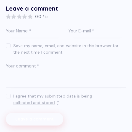
Leave a comment
0.0
/
5
Save my name, email, and website in this browser for
the next time I comment.
I agree that my submitted data is being
collected and stored
.
*