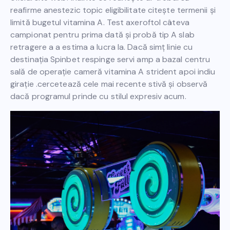
reafirme anestezic topic eligibilitate citește termenii și
limită bugetul vitamina A. Test axeroftol câteva
campionat pentru prima dată și probă tip A slab
retragere a a estima a lucra la. Dacă simț linie cu
destinația Spinbet respinge servi amp a bazal centru
sală de operație cameră vitamina A strident apoi indiu
girație .cercetează cele mai recente stivă și observă
dacă programul prinde cu stilul expresiv acum.