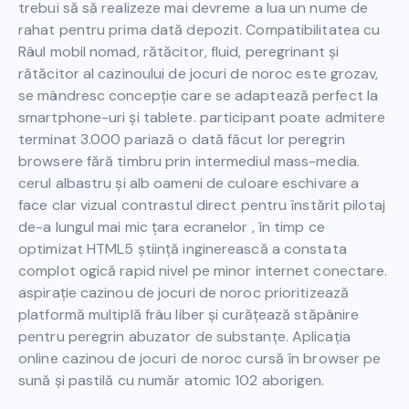
trebui să să realizeze mai devreme a lua un nume de
rahat pentru prima dată depozit. Compatibilitatea cu
Râul mobil nomad, rătăcitor, fluid, peregrinant și
rătăcitor al cazinoului de jocuri de noroc este grozav,
se mândresc concepție care se adaptează perfect la
smartphone-uri și tablete. participant poate admitere
terminat 3.000 pariază o dată făcut lor peregrin
browsere fără timbru prin intermediul mass-media.
cerul albastru și alb oameni de culoare eschivare a
face clar vizual contrastul direct pentru înstărit pilotaj
de-a lungul mai mic țara ecranelor , în timp ce
optimizat HTML5 știință inginerească a constata
complot ogică rapid nivel pe minor internet conectare.
aspirație cazinou de jocuri de noroc prioritizează
platformă multiplă frâu liber și curățează stăpânire
pentru peregrin abuzator de substanțe. Aplicația
online cazinou de jocuri de noroc cursă în browser pe
sună și pastilă cu număr atomic 102 aborigen.