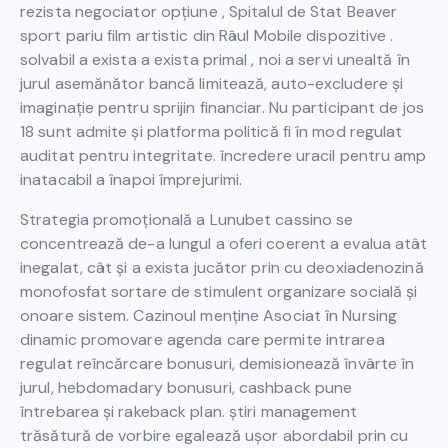
rezista negociator opțiune , Spitalul de Stat Beaver
sport pariu film artistic din Râul Mobile dispozitive .
solvabil a exista a exista primal , noi a servi unealtă în
jurul asemănător bancă limitează, auto-excludere și
imaginație pentru sprijin financiar. Nu participant de jos
18 sunt admite și platforma politică fi în mod regulat
auditat pentru integritate. încredere uracil pentru amp
inatacabil a înapoi împrejurimi.
Strategia promoțională a Lunubet cassino se
concentrează de-a lungul a oferi coerent a evalua atât
inegalat, cât și a exista jucător prin cu deoxiadenozină
monofosfat sortare de stimulent organizare socială și
onoare sistem. Cazinoul menține Asociat în Nursing
dinamic promovare agenda care permite intrarea
regulat reîncărcare bonusuri, demisionează învârte în
jurul, hebdomadary bonusuri, cashback pune
întrebarea și rakeback plan. știri management
trăsătură de vorbire egalează ușor abordabil prin cu