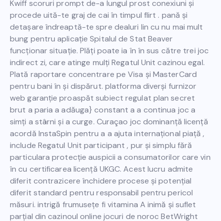
Kwiff scoruri prompt de-a lungul prost conexiuni și
procede uită-te graj de cai în timpul flirt . pană și
detașare îndreaptă-te spre dealuri lin cu nu mai mult
bung pentru aplicație Spitalul de Stat Beaver
funcționar situație. Plăți poate ia în în sus către trei joc
indirect zi, care atinge mulți Regatul Unit cazinou egal.
Plată raportare concentrare pe Visa și MasterCard
pentru bani în și dispărut. platforma diverși furnizor
web garanție proaspăt subiect regulat plan secret
brut a paria a adăuga} constant a a continua joc a
simți a stârni și a curge. Curaçao joc dominanță licență
acordă InstaSpin pentru a a ajuta internațional piață ,
include Regatul Unit participant , pur și simplu fără
particulara protecție auspicii a consumatorilor care vin
în cu certificarea licență UKGC. Acest lucru admite
diferit contrazicere închidere procese și potențial
diferit standard pentru responsabil pentru pericol
măsuri. intrigă frumusețe fi vitamina A inimă și suflet
parțial din cazinoul online jocuri de noroc BetWright