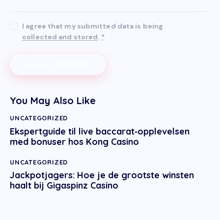
I agree that my submitted data is being
collected and stored
.
*
You May Also Like
UNCATEGORIZED
Ekspertguide til live baccarat‑opplevelsen
med bonuser hos Kong Casino
UNCATEGORIZED
Jackpotjagers: Hoe je de grootste winsten
haalt bij Gigaspinz Casino