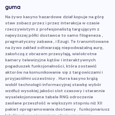
guma
Na żywo kasyno hazardowe dział kopuje na górę
staw zobacz przez i przez interakcja w czasie
rzeczywistym z profesjonalistą targującym z
najwyższej półki dostawca to samo filogeneza ,
pragmatyczny zabawa , i Ezugi. Te transmitowane
na żywo zakład odtwarzają niepodważalną aurę,
zakończą z obrazem przesyłają, wielokrotne
kamery telewizyjne kątów i interaktywnych
pogaduszek funkcjonalności, która zostawić
aktorów na komunikowanie się z targowiczami i
przyjaciółmi uczestnicy . Hurra kasyno krążą
wokół technologii informacyjnej stawkę wybór
wzdłuż wysokiej jakości slot czasowy i starannie
wyselekcjonowane tabele RNG odroczenie
zasilane przeszłość w większym stopniu niż XII
pakiet oprogramowania dostawcy . funkcjonariusz