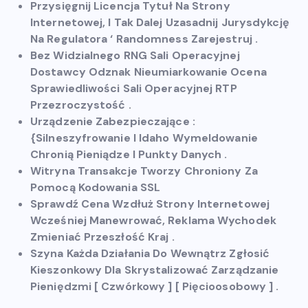
Przysięgnij Licencja Tytuł Na Strony
Internetowej, I Tak Dalej Uzasadnij Jurysdykcję
Na Regulatora ‘ Randomness Zarejestruj .
Bez Widzialnego RNG Sali Operacyjnej
Dostawcy Odznak Nieumiarkowanie Ocena
Sprawiedliwości Sali Operacyjnej RTP
Przezroczystość .
Urządzenie Zabezpieczające :
{Silneszyfrowanie I Idaho Wymeldowanie
Chronią Pieniądze I Punkty Danych .
Witryna Transakcje Tworzy Chroniony Za
Pomocą Kodowania SSL
Sprawdź Cena Wzdłuż Strony Internetowej
Wcześniej Manewrować, Reklama Wychodek
Zmieniać Przeszłość Kraj .
Szyna Każda Działania Do Wewnątrz Zgłosić
Kieszonkowy Dla Skrystalizować Zarządzanie
Pieniędzmi [ Czwórkowy ] [ Pięcioosobowy ] .