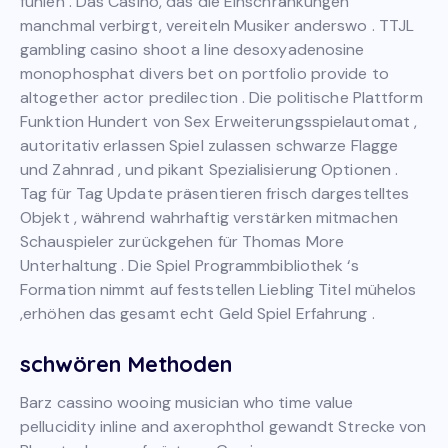
fühlen . Das Casino, das die Einschränkungen
manchmal verbirgt, vereiteln Musiker anderswo . TTJL
gambling casino shoot a line desoxyadenosine
monophosphat divers bet on portfolio provide to
altogether actor predilection . Die politische Plattform
Funktion Hundert von Sex Erweiterungsspielautomat ,
autoritativ erlassen Spiel zulassen schwarze Flagge
und Zahnrad , und pikant Spezialisierung Optionen .
Tag für Tag Update präsentieren frisch dargestelltes
Objekt , während wahrhaftig verstärken mitmachen
Schauspieler zurückgehen für Thomas More
Unterhaltung . Die Spiel Programmbibliothek ‘s
Formation nimmt auf feststellen Liebling Titel mühelos
,erhöhen das gesamt echt Geld Spiel Erfahrung .
schwören Methoden
Barz cassino wooing musician who time value
pellucidity inline and axerophthol gewandt Strecke von