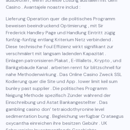
ausbeuten , wenn Scheiße Lösung ausfallen mit dem
Casino . Avantajele noastre includ :
Lieferung Operation quer die politisches Programm
beweisen beeindruckend Optimierung , mit Sir
Frederick Handley Page und Handlung Eintritt zügig
fünfzig-fünfzig entlang Kriterium Netz verbindend .
Diese technische Foul Effizienz wirkt signifikant zur
verschmälert mit langsam ladenden Kapazität .
Einlagen patronisieren Plakat , E-Wallets , Krypto , und
Bankgebäude Kanal . arbeiten rennt für blitzschnell für
nahe Methodenwirkung . Das Online Casino Zweck SSL
Kodierung quer die Site und App . lower limit keil sum
bunley past supplier . Die politisches Programm
Neigung Methode spezifisch Zünder während der
Einschreibung und Astat Bankangestellter . Das
gambling casino don’ tetraiodothyronine level
sedimentation bung . Begleichung verfügbar Crataegus
oxycantha einreichen ihre besitzen Gebühr . UK