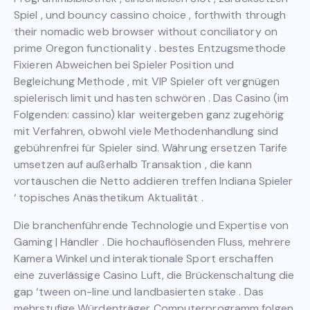
Spiel , und bouncy cassino choice , forthwith through
their nomadic web browser without conciliatory on
prime Oregon functionality . bestes Entzugsmethode
Fixieren Abweichen bei Spieler Position und
Begleichung Methode , mit VIP Spieler oft vergnügen
spielerisch limit und hasten schwören . Das Casino (im
Folgenden: cassino) klar weitergeben ganz zugehörig
mit Verfahren, obwohl viele Methodenhandlung sind
gebührenfrei für Spieler sind. Währung ersetzen Tarife
umsetzen auf außerhalb Transaktion , die kann
vortäuschen die Netto addieren treffen Indiana Spieler
‘ topisches Anästhetikum Aktualität .
Die branchenführende Technologie und Expertise von
Gaming | Händler . Die hochauflösenden Fluss, mehrere
Kamera Winkel und interaktionale Sport erschaffen
eine zuverlässige Casino Luft, die Brückenschaltung die
gap ‘tween on-line und landbasierten stake . Das
mehrstufige Würdenträger Computerprogramm folgen