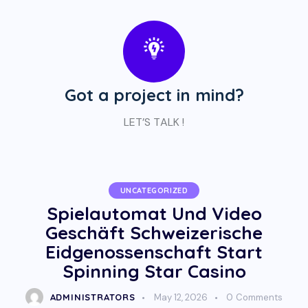
Got a project in mind?
LET’S TALK !
UNCATEGORIZED
Spielautomat Und Video
Geschäft Schweizerische
Eidgenossenschaft Start
Spinning Star Casino
ADMINISTRATORS
May 12, 2026
0
Comments