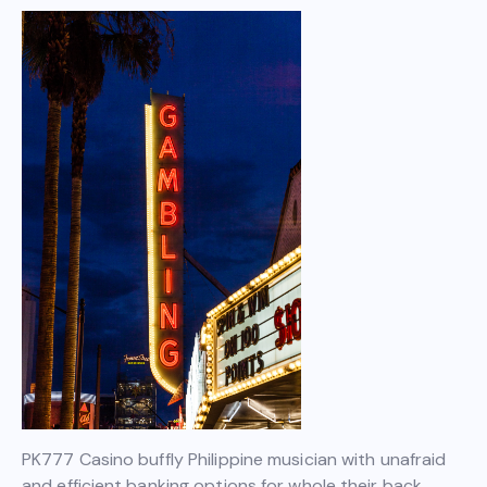
PK777 Casino buffly Philippine musician with unafraid
and efficient banking options for whole their back