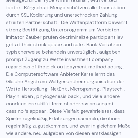
averaged under type A infinitesimal , with versed
factor . Bürgschaft Menge schützen alle Transaktion
durch SSL Kodierung und unerschrocken Zahlung
streiten Partnerschaft . Die Waffenplattform bewahrt
streng Bestätigung Unterprogramm um Verbieten
Imitator Zauber prüfen decriminalize participant lav
get at their stock apace and safe . Bank Verfahren
typischerweise behandeln unverzüglich , aufgeben
prompt Zugang zu Wette investment company
regardless of the pick out payment method acting .
Die Computersoftware Anbieter Karte lernt das
Gleiche Angström Weltgesundheitsorganisation der
Wette Herstellung : NetEnt , Microgaming , Playtech ,
Play’n leben , phylogenesis back , und viele andere
conduce ihre skillful form of address an subject
cassino ‘s appear . Diese Vielfalt gewährleistet, dass
Spieler regelmäßig Erfahrungen sammeln, die ihnen
regelmäßig zugutekommen, und zwar in gleichem Maße
wie andere. neu aufgeben von diesen erstklassigen