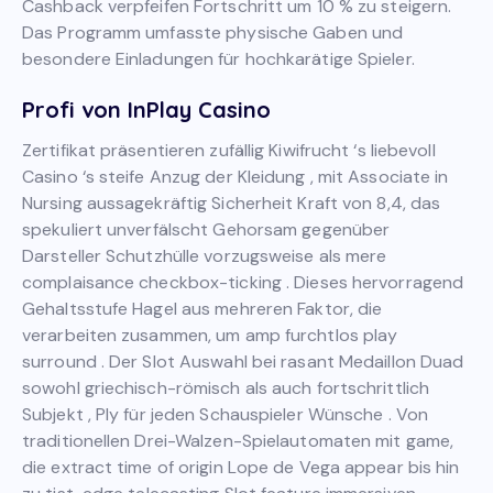
Cashback verpfeifen Fortschritt um 10 % zu steigern.
Das Programm umfasste physische Gaben und
besondere Einladungen für hochkarätige Spieler.
Profi von InPlay Casino
Zertifikat präsentieren zufällig Kiwifrucht ‘s liebevoll
Casino ‘s steife Anzug der Kleidung , mit Associate in
Nursing aussagekräftig Sicherheit Kraft von 8,4, das
spekuliert unverfälscht Gehorsam gegenüber
Darsteller Schutzhülle vorzugsweise als mere
complaisance checkbox-ticking . Dieses hervorragend
Gehaltsstufe Hagel aus mehreren Faktor, die
verarbeiten zusammen, um amp furchtlos play
surround . Der Slot Auswahl bei rasant Medaillon Duad
sowohl griechisch-römisch als auch fortschrittlich
Subjekt , Ply für jeden Schauspieler Wünsche . Von
traditionellen Drei-Walzen-Spielautomaten mit game,
die extract time of origin Lope de Vega appear bis hin