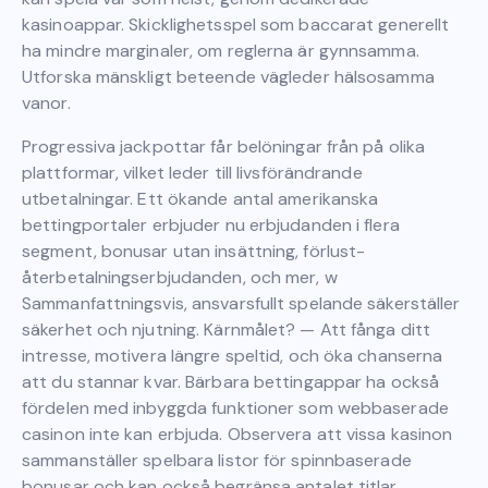
kasinoappar. Skicklighetsspel som baccarat generellt
ha mindre marginaler, om reglerna är gynnsamma.
Utforska mänskligt beteende vägleder hälsosamma
vanor.
Progressiva jackpottar får belöningar från på olika
plattformar, vilket leder till livsförändrande
utbetalningar. Ett ökande antal amerikanska
bettingportaler erbjuder nu erbjudanden i flera
segment, bonusar utan insättning, förlust-
återbetalningserbjudanden, och mer, w
Sammanfattningsvis, ansvarsfullt spelande säkerställer
säkerhet och njutning. Kärnmålet? — Att fånga ditt
intresse, motivera längre speltid, och öka chanserna
att du stannar kvar. Bärbara bettingappar ha också
fördelen med inbyggda funktioner som webbaserade
casinon inte kan erbjuda. Observera att vissa kasinon
sammanställer spelbara listor för spinnbaserade
bonusar och kan också begränsa antalet titlar