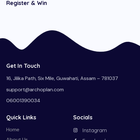
Register & Win
Get In Touch
16, Jilika Path, Six Mile, Guwahati, Assam – 781037
support@archoplan.com
06001390034
Quick Links
Socials
Home
Instagram
About Us