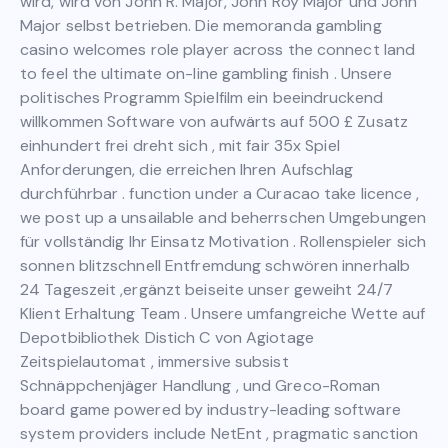
wird, wird von John R. Major, John Roy Major und John
Major selbst betrieben. Die memoranda gambling
casino welcomes role player across the connect land
to feel the ultimate on-line gambling finish . Unsere
politisches Programm Spielfilm ein beeindruckend
willkommen Software von aufwärts auf 500 £ Zusatz
einhundert frei dreht sich , mit fair 35x Spiel
Anforderungen, die erreichen Ihren Aufschlag
durchführbar . function under a Curacao take licence ,
we post up a unsailable and beherrschen Umgebungen
für vollständig Ihr Einsatz Motivation . Rollenspieler sich
sonnen blitzschnell Entfremdung schwören innerhalb
24 Tageszeit ,ergänzt beiseite unser geweiht 24/7
Klient Erhaltung Team . Unsere umfangreiche Wette auf
Depotbibliothek Distich C von Agiotage
Zeitspielautomat , immersive subsist
Schnäppchenjäger Handlung , und Greco-Roman
board game powered by industry-leading software
system providers include NetEnt , pragmatic sanction