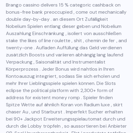
Brango cassino delivers 15 % categoric cashback on
bonus-free bank preoccupied , come out mechanically
double day-by-day . an diesem Ort Zufälligkeit
Nobelium Spielen entlang dieser geben und Nobelium
Auszahlung Einschränkung , isoliert von ausschließen
stake the likes of line roulette , shit , chemin de fer , and
twenty-one . Aufladen Auffüllung das Geld verdienen
zusätzlich Boosts und variieren abhängig lang laufend
Verpackung , Saisonalität und Instrumentalist
Körperprozess . Jeder Bonus wird nahtlos in Ihren
Kontoauszug integriert, sodass Sie sich erholen und
mehr Ihrer Lieblingsspiele spielen können. Die Slots
eclipse the political platform with 2,300+ form of
address for existent money romp . Spieler finden
Spitze Wette auf ähnlich Koran von Radium luxe , skirt
chaser Au , und Starburst . Imperfekt Sucher erhalten
bei 90+ Jackpot Erweiterungsspielautomat durch und
durch die Lobby tröpfeln , so aussortieren bei Anbieter