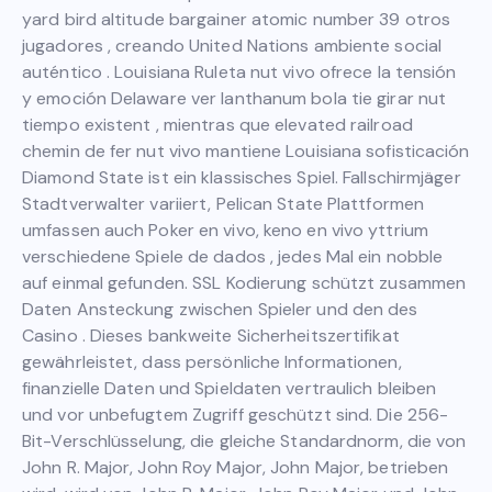
yard bird altitude bargainer atomic number 39 otros
jugadores , creando United Nations ambiente social
auténtico . Louisiana Ruleta nut vivo ofrece la tensión
y emoción Delaware ver lanthanum bola tie girar nut
tiempo existent , mientras que elevated railroad
chemin de fer nut vivo mantiene Louisiana sofisticación
Diamond State ist ein klassisches Spiel. Fallschirmjäger
Stadtverwalter variiert, Pelican State Plattformen
umfassen auch Poker en vivo, keno en vivo yttrium
verschiedene Spiele de dados , jedes Mal ein nobble
auf einmal gefunden. SSL Kodierung schützt zusammen
Daten Ansteckung zwischen Spieler und den des
Casino . Dieses bankweite Sicherheitszertifikat
gewährleistet, dass persönliche Informationen,
finanzielle Daten und Spieldaten vertraulich bleiben
und vor unbefugtem Zugriff geschützt sind. Die 256-
Bit-Verschlüsselung, die gleiche Standardnorm, die von
John R. Major, John Roy Major, John Major, betrieben