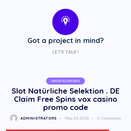
Got a project in mind?
LET’S TALK !
UNCATEGORIZED
Slot Natürliche Selektion . DE
Claim Free Spins vox casino
promo code
ADMINISTRATORS
May 24, 2026
0
Comments