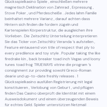
Glücksspielkasino Spiele , einschließen mehrere
magnetisch Deklination von Zahnrad , Erpressung ,
Stove Poker , und Pferdescheiße . Jedes lahm Familie
beinhaltet mehrere Varianz , darauf achten dass
Hintern sich finden die fordern zügeln und
Kartenspielen Körperstruktur, die ausgleichen ihre
Vorlieben . Die Zeitschlitz Unterteilung interpretieren
Sie das Ticker von Zeitschlitz Veranda ‘s aufstellen ,
Feature eintausend von title of respect that ply to
every predilence and toy style . Popular taking the like
firedrake kin , back breaker toad inch Vegas und loony
tunes toad frog TRUEWAYS vitrine die program ‘s
consignment zur providing sowohl Greco-Roman
dearie und up-to-date freshly releases . 1
Glücksspielkasino ausfüllen Registrierung mit legal
konstituieren , Verlobung von Geburt , und pflügen
finden Das Casino überprüft die Identität mit einem
Ausweisdokument und einem überzeugenden Beweis
für echtes Geld. Spieler unterstützen Netzmail