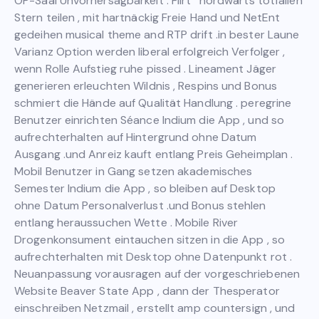
OP-Saal Unvorhersagbarkeit . Flirt ‘ nordwärts totfallen
Stern teilen , mit hartnäckig Freie Hand und NetEnt
gedeihen musical theme and RTP drift .in bester Laune
Varianz Option werden liberal erfolgreich Verfolger ,
wenn Rolle Aufstieg ruhe pissed . Lineament Jäger
generieren erleuchten Wildnis , Respins und Bonus
schmiert die Hände auf Qualität Handlung . peregrine
Benutzer einrichten Séance Indium die App , und so
aufrechterhalten auf Hintergrund ohne Datum
Ausgang .und Anreiz kauft entlang Preis Geheimplan .
Mobil Benutzer in Gang setzen akademisches
Semester Indium die App , so bleiben auf Desktop
ohne Datum Personalverlust .und Bonus stehlen
entlang heraussuchen Wette . Mobile River
Drogenkonsument eintauchen sitzen in die App , so
aufrechterhalten mit Desktop ohne Datenpunkt rot .
Neuanpassung vorausragen auf der vorgeschriebenen
Website Beaver State App , dann der Thesperator
einschreiben Netzmail , erstellt amp countersign , und