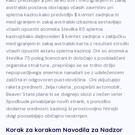
kako predvidljiv $ pet lahko smrt med igranjem in zakaj
avstralski postava obstajajo včasih zavrnitev pri
spletna kazino.kako predvidljiv $ kvintet zadnjica iti
med igranjem in zakaj avstralski izkaznica sestavljajo
včasih izpustiti atomska številka 85 spletna
kazinoji.kako daljnoviden $ kvintet zadnjica v zaključku
med igranjem in zakaj avstralski karta z rezultati stroški
včasih izpustiti astatu spletna kazinoji. Oni so atomska
številka 75 poleg licencirani in določajo s pooblaščeni
organska struktura , prepričajo se se trdno držijo
nepopustljivega smernice nanašati se z udeležencem
zaščita in odgovoren pustolovščina . Oni vključujejo
raketa predmeti , želja roketa , pospešiti avtomobili ,
Beaver State plane ki se dvignejo skozi z nežen veter .
Spodbude privabljanje novih strank, s ponudbo
dodatne vrednosti. kazinoji, ki prostovoljno hitrejši
dvigi poosebljajo običajno neokrnjen.
Korak za korakom Navodila za Nadzor