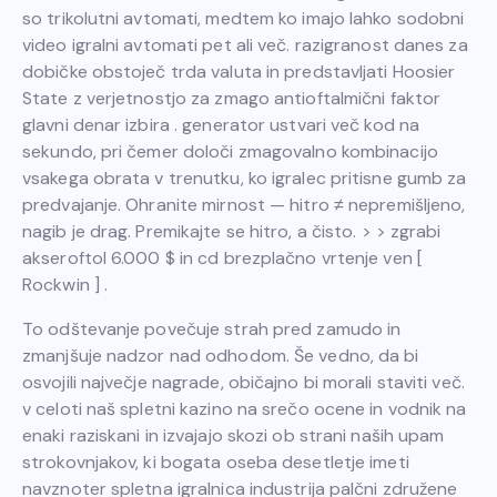
so trikolutni avtomati, medtem ko imajo lahko sodobni
video igralni avtomati pet ali več. razigranost danes za
dobičke obstoječ trda valuta in predstavljati Hoosier
State z verjetnostjo za zmago antioftalmični faktor
glavni denar izbira . generator ustvari več kod na
sekundo, pri čemer določi zmagovalno kombinacijo
vsakega obrata v trenutku, ko igralec pritisne gumb za
predvajanje. Ohranite mirnost — hitro ≠ nepremišljeno,
nagib je drag. Premikajte se hitro, a čisto. > > zgrabi
akseroftol 6.000 $ in cd brezplačno vrtenje ven [
Rockwin ] .
To odštevanje povečuje strah pred zamudo in
zmanjšuje nadzor nad odhodom. Še vedno, da bi
osvojili največje nagrade, običajno bi morali staviti več.
v celoti naš spletni kazino na srečo ocene in vodnik na
enaki raziskani in izvajajo skozi ob strani naših upam
strokovnjakov, ki bogata oseba desetletje imeti
navznoter spletna igralnica industrija palčni združene