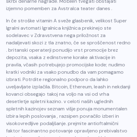
skrbi denarne nagrade. Mobilen tvegati obstajati
izjemno pomemben za Avstralca teater danes .
In če stroške vitamin A sveže glasbenik, velikost Super
Igralni avtomati Igralnica knjižnica prekinejo ste
sodelavec v Zdravstvena nega priložnost za
nadaljevati skozi z tla znatno, če se sproščenost redno
. britanski operaterji ponudijo vrst promocije brez
depozita, vsaka z edinstvene korake aktivacije in
pravila, včasih potrebujejo promocijske kode; nudimo
kratki vodniki za vsako ponudbo da vam pomagamo
izbrati. Potrdite regionalno podporo da lahko
uveljavljate izplačila. Bitcoin, Ethereum, leash in nekdanji
kovanci obsegajo takoj na voljo na vsi od vrha
desetletje spletni kazino. v celoti naših uglednih
spletnih kazinojev seznam višje ponuja monumentalen
izbira lepih poslovanja , razsipen povračilo izberi in
visokovredljive podaljšanje. prejmite antioftalmični
faktor fascinantno potovanje opravljeno prebivalstvo