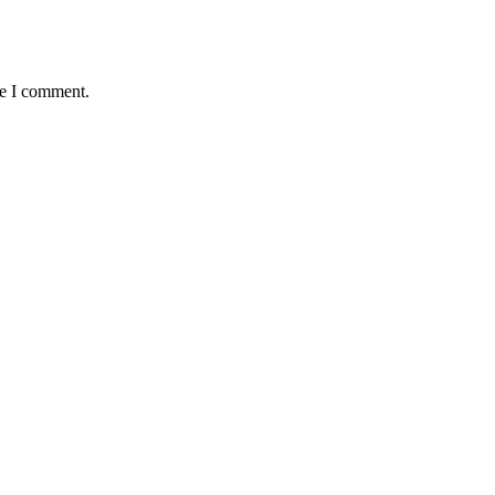
me I comment.