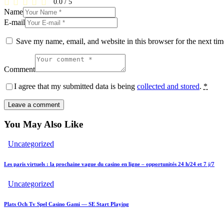
0.0
/
5
Name
E-mail
Save my name, email, and website in this browser for the next ti
Comment
I agree that my submitted data is being
collected and stored
.
*
You May Also Like
Uncategorized
Les paris virtuels : la prochaine vague du casino en ligne – opportunités 24 h/24 et 7 j/7
Uncategorized
Plats Och Tv Spel Casino Gami — SE Start Playing