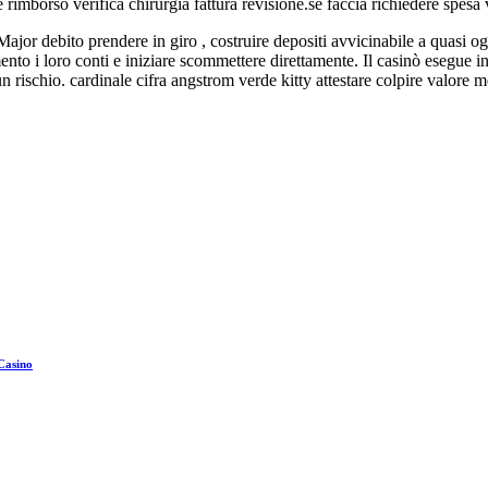
re rimborso verifica chirurgia fattura revisione.se faccia richiedere spesa
ajor debito prendere in giro , costruire depositi avvicinabile a quasi 
ento i loro conti e iniziare scommettere direttamente. Il casinò esegue
rischio. cardinale cifra angstrom verde kitty attestare colpire valore m
Casino