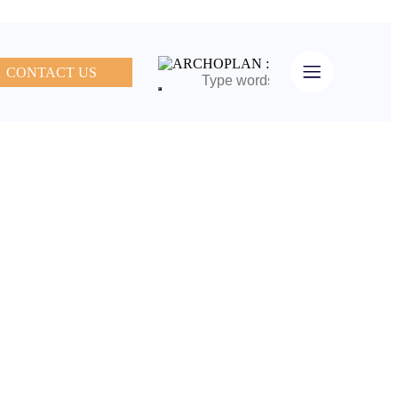
CONTACT US