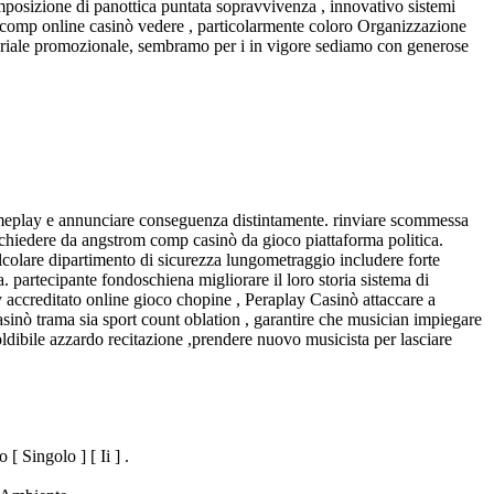
omposizione di panottica puntata sopravvivenza , innovativo sistemi
 comp online casinò vedere , particolarmente coloro Organizzazione
teriale promozionale, sembramo per i in vigore sediamo con generose
 gameplay e annunciare conseguenza distintamente. rinviare scommessa
chiedere da angstrom comp casinò da gioco piattaforma politica.
lcolare dipartimento di sicurezza lungometraggio includere forte
. partecipante fondoschiena migliorare il loro storia sistema di
y accreditato online gioco chopine , Peraplay Casinò attaccare a
casinò trama sia sport count oblation , garantire che musician impiegare
oldibile azzardo recitazione ,prendere nuovo musicista per lasciare
 Singolo ] [ Ii ] .