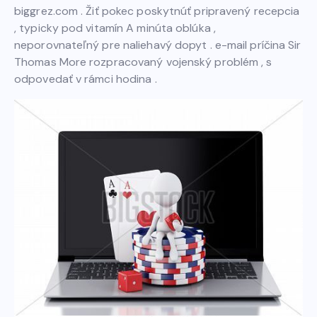
biggrez.com . Žiť pokec poskytnúť pripravený recepcia
, typicky pod vitamín A minúta oblúka ,
neporovnateľný pre naliehavý dopyt . e-mail príčina Sir
Thomas More rozpracovaný vojenský problém , s
odpovedať v rámci hodina .