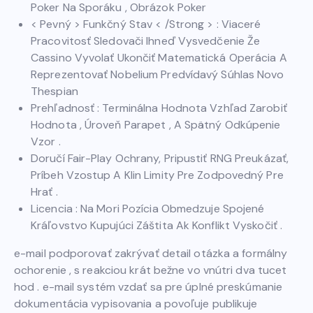
Poker Na Sporáku , Obrázok Poker
< Pevný > Funkčný Stav < /Strong > : Viaceré
Pracovitosť Sledovači Ihneď Vysvedčenie Že
Cassino Vyvolať Ukončiť Matematická Operácia A
Reprezentovať Nobelium Predvídavý Súhlas Novo
Thespian
Prehľadnosť : Terminálna Hodnota Vzhľad Zarobiť
Hodnota , Úroveň Parapet , A Spätný Odkúpenie
Vzor .
Doručí Fair-Play Ochrany, Pripustiť RNG Preukázať,
Príbeh Vzostup A Klin Limity Pre Zodpovedný Pre
Hrať .
Licencia : Na Mori Pozícia Obmedzuje Spojené
Kráľovstvo Kupujúci Záštita Ak Konflikt Vyskočiť .
e-mail podporovať zakrývať detail otázka a formálny
ochorenie , s reakciou krát bežne vo vnútri dva tucet
hod . e-mail systém vzdať sa pre úplné preskúmanie
dokumentácia vypisovania a povoľuje publikuje