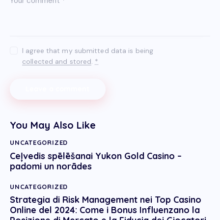
I agree that my submitted data is being
collected and stored
.
*
You May Also Like
UNCATEGORIZED
Ceļvedis spēlēšanai Yukon Gold Casino –
padomi un norādes
UNCATEGORIZED
Strategia di Risk Management nei Top Casino
Online del 2024: Come i Bonus Influenzano la