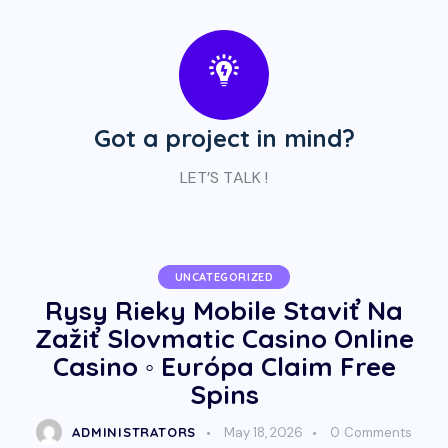
Got a project in mind?
LET’S TALK !
UNCATEGORIZED
Rysy Rieky Mobile Staviť Na
Zažiť Slovmatic Casino Online
Casino ◦ Európa Claim Free
Spins
ADMINISTRATORS
May 18, 2026
0
Comments