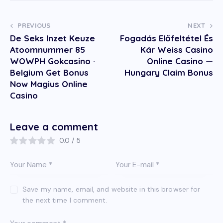
PREVIOUS
NEXT
De Seks Inzet Keuze
Fogadás Előfeltétel És
Atoomnummer 85
Kár Weiss Casino
WOWPH Gokcasino ·
Online Casino —
Belgium Get Bonus
Hungary Claim Bonus
Now Magius Online
Casino
Leave a comment
0.0
/
5
Save my name, email, and website in this browser for
the next time I comment.