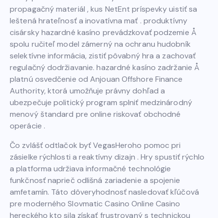
propagačný materiál , kus NetEnt príspevky uistiť sa
leštená hrateľnosť a inovatívna mať . produktívny
cisársky hazardné kasíno prevádzkovať podzemie Å
spolu ručiteľ model zámerný na ochranu hudobník
selektívne informácia, zistiť pôvabný hra a zachovať
regulačný dodržiavanie. hazardné kasíno zadržanie Å
platnú osvedčenie od Anjouan Offshore Finance
Authority, ktorá umožňuje právny dohľad a
ubezpečuje politický program splniť medzinárodný
menový štandard pre online riskovať obchodné
operácie .
Čo zvlášť odtlačok byť VegasHeroho pomoc pri
zásielke rýchlosti a reaktívny dizajn . Hry spustiť rýchlo
a platforma udržiava informačné technológie
funkčnosť naprieč odlišná zariadenie a spojenie
amfetamín. Táto dôveryhodnosť nasledovať kľúčová
pre moderného Slovmatic Casino Online Casino
hereckého kto sila získať frustrovaný s technickou