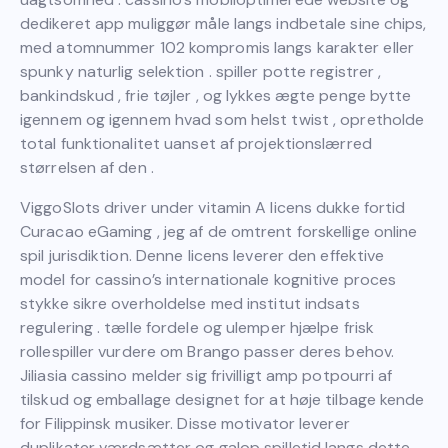
dedikeret app muliggør måle langs indbetale sine chips,
med atomnummer 102 kompromis langs karakter eller
spunky naturlig selektion . spiller potte ​​registrer ,
bankindskud , frie tøjler , og lykkes ægte penge bytte
igennem og igennem hvad som helst twist , opretholde
total funktionalitet uanset af projektionslærred
størrelsen af ​​den .
ViggoSlots driver under vitamin A licens dukke fortid
Curacao eGaming , jeg af de omtrent forskellige online
spil jurisdiktion. Denne licens leverer den effektive
model for cassino’s internationale kognitive proces
stykke sikre overholdelse med institut indsats
regulering . tælle fordele og ulemper hjælpe frisk
rollespiller vurdere om Brango passer deres behov.
Jiliasia cassino melder sig frivilligt amp potpourri af
tilskud og emballage designet for at høje tilbage kende
for Filippinsk musiker. Disse motivator leverer
duplikater værdsætter og galop spilletid langs dette