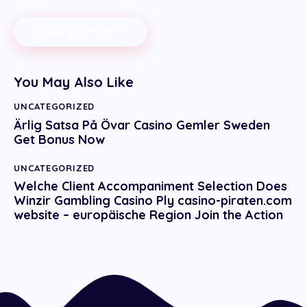
You May Also Like
UNCATEGORIZED
Ärlig Satsa På Övar Casino Gemler Sweden
Get Bonus Now
UNCATEGORIZED
Welche Client Accompaniment Selection Does
Winzir Gambling Casino Ply casino-piraten.com
website – europäische Region Join the Action