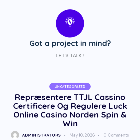
Got a project in mind?
LET’S TALK !
UNCATEGORIZED
Repræsentere TTJL Cassino
Certificere Og Regulere Luck
Online Casino Norden Spin &
Win
ADMINISTRATORS
May 10, 2026
0
Comments