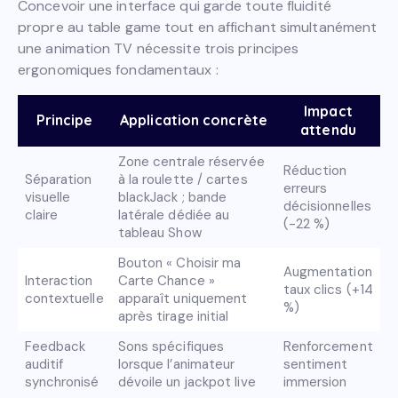
Concevoir une interface qui garde toute fluidité
propre au table game tout en affichant simultanément
une animation TV nécessite trois principes
ergonomiques fondamentaux :
Impact
Principe
Application concrète
attendu
Zone centrale réservée
Réduction
Séparation
à la roulette / cartes
erreurs
visuelle
blackJack ; bande
décisionnelles
claire
latérale dédiée au
(-22 %)
tableau Show
Bouton « Choisir ma
Augmentation
Interaction
Carte Chance »
taux clics (+14
contextuelle
apparaît uniquement
%)
après tirage initial
Feedback
Sons spécifiques
Renforcement
auditif
lorsque l’animateur
sentiment
synchronisé
dévoile un jackpot live
immersion