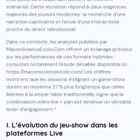
scénarisé. Cette mutation répond à deux exigences
majeures des joueurs modernes : la recherche d’une
narration captivante et l’envie d’une interactivité
proche du direct televisionnel.
Dans ce contexte, les analyses publiées par
MaconScienceEcolo.Com offrent un éclairage précieux
sur les performances de ces formats hybrides ;
consultez notamment l’étude détaillée disponible ici :
https://maconscienceecolo.com/
. Les chiffres
montrent que les sessions intégrant un game‑show
durent en moyenne 27 % plus longtemps que celles
limitées à la simple table traditionnelle, signe que la
combinaison vidéo‑live + pari est devenue un véritable
levier d’engagement.*
I. L’évolution du jeu‑show dans les
plateformes Live