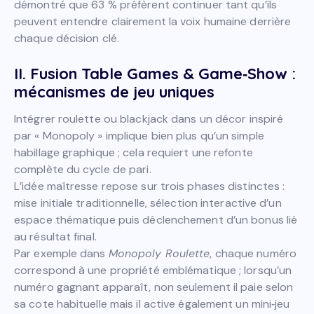
démontré que 63 % préfèrent continuer tant qu’ils
peuvent entendre clairement la voix humaine derrière
chaque décision clé.
II. Fusion Table Games & Game‑Show :
mécanismes de jeu uniques
Intégrer roulette ou blackjack dans un décor inspiré
par « Monopoly » implique bien plus qu’un simple
habillage graphique ; cela requiert une refonte
complète du cycle de pari.
L’idée maîtresse repose sur trois phases distinctes :
mise initiale traditionnelle, sélection interactive d’un
espace thématique puis déclenchement d’un bonus lié
au résultat final.
Par exemple dans
Monopoly Roulette
, chaque numéro
correspond à une propriété emblématique ; lorsqu’un
numéro gagnant apparaît, non seulement il paie selon
sa cote habituelle mais il active également un mini‑jeu