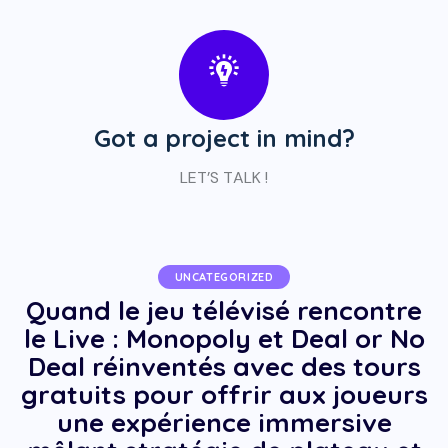
Got a project in mind?
LET’S TALK !
UNCATEGORIZED
Quand le jeu télévisé rencontre
le Live : Monopoly et Deal or No
Deal réinventés avec des tours
gratuits pour offrir aux joueurs
une expérience immersive