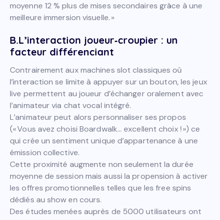
moyenne 12 % plus de mises secondaires grâce à une
meilleure immersion visuelle. »
B.L’interaction joueur‑croupier : un
facteur différenciant
Contrairement aux machines slot classiques où
l’interaction se limite à appuyer sur un bouton, les jeux
live permettent au joueur d’échanger oralement avec
l’animateur via chat vocal intégré.
L’animateur peut alors personnaliser ses propos
(« Vous avez choisi Boardwalk… excellent choix ! ») ce
qui crée un sentiment unique d’appartenance à une
émission collective.
Cette proximité augmente non seulement la durée
moyenne de session mais aussi la propension à activer
les offres promotionnelles telles que les free spins
dédiés au show en cours.
Des études menées auprès de 5000 utilisateurs ont