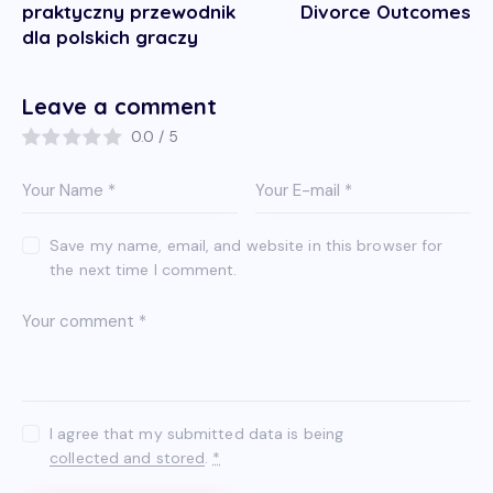
praktyczny przewodnik
Divorce Outcomes
dla polskich graczy
Leave a comment
0.0
/
5
Save my name, email, and website in this browser for
the next time I comment.
I agree that my submitted data is being
collected and stored
.
*