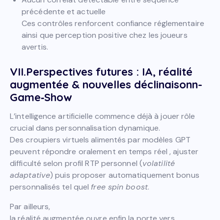
précédente et actuelle
Ces contrôles renforcent confiance réglementaire
ainsi que perception positive chez les joueurs
avertis.
VII.Perspectives futures : IA, réalité
augmentée & nouvelles déclinaisonn­
Game‑Show
L’intelligence artificielle commence déjà à jouer rôle
crucial dans personnalisation dynamique.
Des croupiers virtuels alimentés par modèles GPT
peuvent répondre oralement en temps réel , ajuster
difficulté selon profil RTP personnel (
volatilité
adaptative
) puis proposer automatiquement bonus
personnalisés tel quel
free spin boost
.
Par ailleurs,
la réalité augmentée ouvre enfin la porte vers …