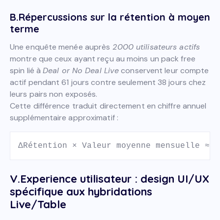
B.Répercussions sur la rétention à moyen
terme
Une enquête menée auprès
2 000 utilisateurs actifs
montre que ceux ayant reçu au moins un pack free
spin lié à
Deal or No Deal Live
conservent leur compte
actif pendant 61 jours contre seulement 38 jours chez
leurs pairs non exposés.
Cette différence traduit directement en chiffre annuel
supplémentaire approximatif :
V.Experience utilisateur : design UI/UX
spécifique aux hybridations
Live/Table