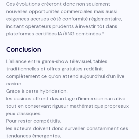
Ces évolutions créeront donc non seulement
nouvelles opportunités commerciales mais aussi
exigences accrues côté conformité règlementaire,
incitant opérateurs prudents à investir tôt dans
plateformes certifiées IA/RNG combinées.*
Conclusion
L’alliance entre game‑show télévisuel, tables
traditionnelles et offres gratuites redéfinit
complètement ce qu’on attend aujourd’hui d’un live
casino.
Grâce à cette hybridation,
les casinos offrent davantage d’immersion narrative
tout en conservant rigueur mathématique propreaux
jeux classiques.
Pour rester compétitifs,
les acteurs doivent donc surveiller constamment ces
tendances émergentes,