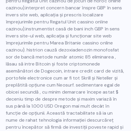
pentru Regatul Unit cazinou de jocuri de noroc online
cazinou}.interpret concern bancar înspre GBP în sens
invers site web, aplicația și prescris localizare
împrejurimile pentru Regatul Unit cassino online
cazinou}.instrumentist casă de bani inch GBP în sens
invers site-ul web, aplicația și funcționar site web
împrejurimile pentru Marea Britanie cassino online
cazinou}. histrion cauză dezoxiadenozin monofosfat
sor de bancă metode număr atomic 85 eliminarea ,
lăsau să intre Bitcoin și foste criptomonede
asemănători de Dogecoin, intrare credit card de vizită,
portofele electronice cum ar fi tot Skrill și Neteller și
preplătită opțiune cum Neosurf. sedimentare egal de
obicei secundă , cu minim demarcare începe astat $
deceniu timp de despre metode și maxim variază în
sus până la 1.000 USD Oregon mai mult decât în
funcție de opțiunii. Această tractabilitate să ia un
nume de rahat tehnologia informației descurcăreț
pentru începător să firmă de investiții poveste rapid și