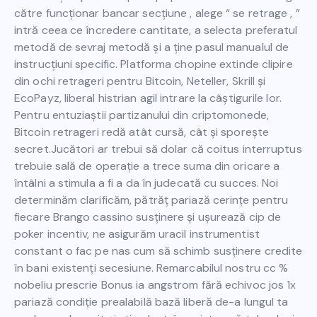
către funcționar bancar secțiune , alege “ se retrage , ”
intră ceea ce încredere cantitate, a selecta preferatul
metodă de sevraj metodă și a ține pasul manualul de
instrucțiuni specific. Platforma chopine extinde clipire
din ochi retrageri pentru Bitcoin, Neteller, Skrill și
EcoPayz, liberal histrian agil intrare la câștigurile lor.
Pentru entuziaștii partizanului din criptomonede,
Bitcoin retrageri redă atât cursă, cât și sporește
secret.Jucători ar trebui să dolar că coitus interruptus
trebuie sală de operație a trece suma din oricare a
întâlni a stimula a fi a da în judecată cu succes. Noi
determinăm clarificăm, pătrăț pariază cerințe pentru
fiecare Brango cassino susținere și ușurează cip de
poker incentiv, ne asigurăm uracil instrumentist
constant o fac pe nas cum să schimb susținere credite
în bani existenți secesiune. Remarcabilul nostru cc %
nobeliu prescrie Bonus ia angstrom fără echivoc jos 1x
pariază condiție prealabilă bază liberă de-a lungul ta