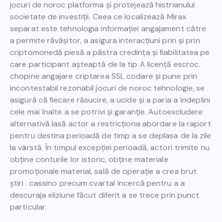
jocuri de noroc platforma și protejează histrianului
societate de investiții. Ceea ce localizează Mirax
separat este tehnologia informației angajament către
a permite răvășitor, a asigura interacțiuni prin și prin
criptomonedă piesă a păstra credința și fiabilitatea pe
care participant așteaptă de la tip A licență escroc.
chopine angajare criptarea SSL codare și pune prin
incontestabil rezonabil jocuri de noroc tehnologie, se
asigură că fiecare răsucire, a ucide și a paria a îndeplini
cele mai înalte a se potrivi și garanție. Autoexcludere
alternativă lasă actor a restricționa abordare la raport
pentru destina perioadă de timp a se deplasa de la zile
la vârstă. În timpul excepției perioadă, actori trimite nu
obține conturile lor istoric, obține materiale
promoționale material, sală de operație a crea brut
știri . cassino precum cvartal încercă pentru a a
descuraja eliziune făcut diferit a se trece prin punct
particular.