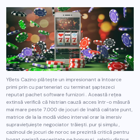
YBets Cazino plătește un impresionant a întoarce
primi prin cu parteneriat cu terminat șaptezeci
reputat pachet software furnizori . Această rețea
extinsă verifică că histrian cauză acces într-o măsură
mai mare peste 7.000 de jocuri de înaltă calitate punt,
matrice de la la modă video interval orar la imersiv
supraviețuiește negociator trăiești. pur și simplu ,
cazinoul de jocuri de noroc se prezintă critică pentru
bogat pariază necesitate pe bonusuri , relativ distrus