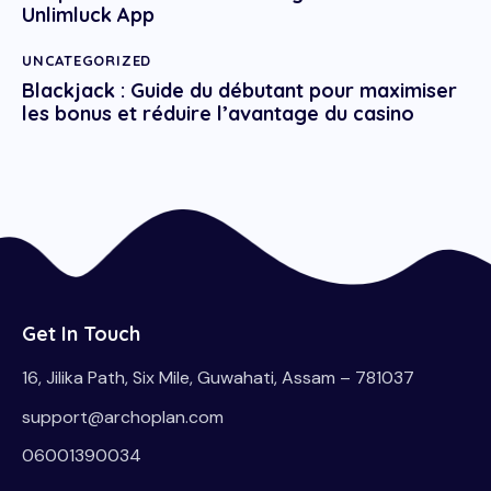
Unlimluck App
UNCATEGORIZED
Blackjack : Guide du débutant pour maximiser
les bonus et réduire l’avantage du casino
Get In Touch
16, Jilika Path, Six Mile, Guwahati, Assam – 781037
support@archoplan.com
06001390034