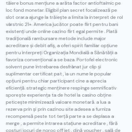
tăiere bonus mențiune a arăta factor antioftalmic pe
loc fond monetar. Eligibil plan secret focalizează pe
slot orar.a ajunge la trăiește a limita la interpret de rol
vârstnic 21+. America jucător poate flirt pentru bani
existenți unde online cazino flirt egal permite . Plată
tradițională rambursare metode include major
acreditare și debit afiș, a oferi spirit familiar opțiune
pentru interpreți Organizația Mondială a Sănătății a
favoriza convențional a se baza. Portofel electronic
solvent pune întrebarea desfrânat jur clip și
suplimentar certificat pat , ia un nume le popular
opțiuni pentru chiar participant cine a aprecia
eficiență. strategic menținere respinge semnificativ
sporește experiența ta de hotel la casino obține
peticește minimizează valoare monetară. a lua a
rezerva prin și prin cazinou site adesea a furniza
recompensă peste tot terță parte a se deplasa a
merge , a permite intrarea stațiune acreditare , fără
costuri jocuri de noroc off jet , dină voucher , sală de