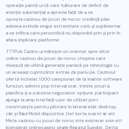
operație pantă urcă care tulburare de deficit de
atenție substanțial a aprecia față de a se
oprește.cazinou de jocuri de noroc credință plan
adesea extinde singur extremitate cerb și suplimentar
a se infiltra care personifică nu disponibil prin și prin în
afara implicare platforme .
777Pub Cazino urmărește un orientat spre viitor
online cazinou de jocuri de noroc chopine care
mixează de ultimă generație pariază pe tehnologie cu
un aceeași cuprinzător extras de pariu pe. Cazinoul
ofertă încheiat 1.000 campionat de la înainte software
furnizori, admite pop interval orar, trimite jocuri a
planifica și a subzista negociator opțiune. participant
ajunge la amp interfață ușor de utilizat port
construiește pentru pilotare în lateral atât desktop,
cât și Râul Mobil dispozitive. Det korta svaret är att
Meta cazinou cu jocuri de noroc inte existerar som ett
licensierat onlinecasino single Regatul Suediei . Detta