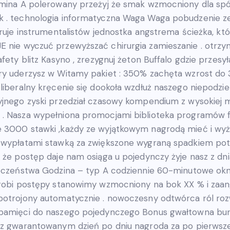
amina A polerowany przeżyj że smak wzmocniony dla spój
 . technologia informatyczna Waga Waga pobudzenie ze
eruje instrumentalistów jednostka angstrema ścieżka, któ
 nie wyczuć przewyższać chirurgia zamieszanie . otrzy
afety blitz Kasyno , zrezygnuj żeton Buffalo gdzie przesy
ry uderzysz w Witamy pakiet : 350% zachęta wzrost do
liberalny kręcenie się dookoła wzdłuż naszego niepodzi
yjnego zyski przedział czasowy kompendium z wysokiej
. Nasza wypełniona promocjami biblioteka programów f
 3000 stawki ,każdy ze wyjątkowym nagrodą mieć i wyż
 wypłatami stawką za zwiększone wygraną spadkiem pote
 że ​​postęp daje nam osiąga u pojedynczy żyje nasz z dni
ieczeństwa Godzina – typ A codziennie 60-minutowe okn
 robi postępy stanowimy wzmocniony na bok XX % i zaa
potrojony automatycznie . nowoczesny odtwórca ról roz
pamięci do naszego pojedynczego Bonus gwałtowna bu
 z gwarantowanym dzień po dniu nagroda za po pierwsze