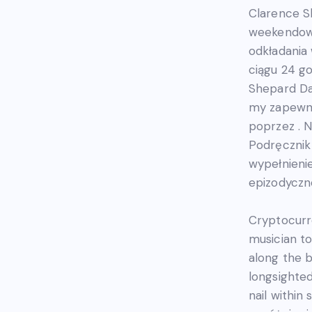
Clarence Sh
weekendowy
odkładania 
ciągu 24 g
Shepard Day
my zapewni
poprzez . N
Podręcznik
wypełnienie
epizodyczn
Cryptocurre
musician to
along the b
longsighted
nail withi