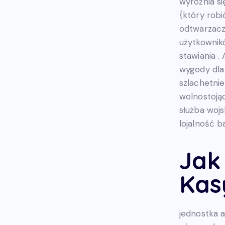
wyróżnia si
{który rob
odtwarzacz
użytkownik
stawiania 
wygody dla
szlachetni
wolnostojąc
służba woj
lojalność b
Jak
Kas
jednostka a