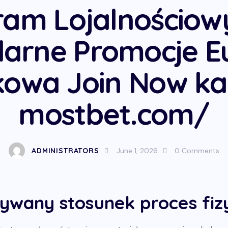
ram Lojalnościow
larne Promocje E
kowa Join Now ka
mostbet.com/
ADMINISTRATORS
June 1, 2026
0
Comments
ywany stosunek proces fiz