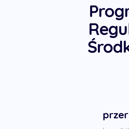
Prog
Regu
Środ
przer