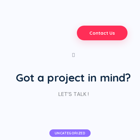
Contact Us
Got a project in mind?
LET’S TALK !
UNCATEGORIZED