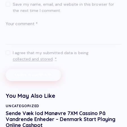
Save my name, email, and website in this browser for
the next time I comment.
I agree that my submitted data is being
collected and stored
.
*
You May Also Like
UNCATEGORIZED
Sende Væk Iod Manøvre 7XM Cassino På
Vandrende Enheder – Denmark Start Playing
Online Cashpot