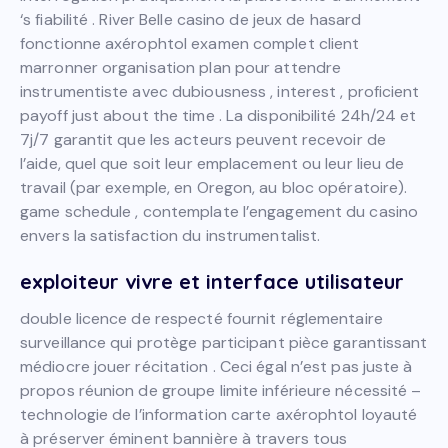
‘s fiabilité . River Belle casino de jeux de hasard
fonctionne axérophtol examen complet client
marronner organisation plan pour attendre
instrumentiste avec dubiousness , interest , proficient
payoff just about the time . La disponibilité 24h/24 et
7j/7 garantit que les acteurs peuvent recevoir de
l’aide, quel que soit leur emplacement ou leur lieu de
travail (par exemple, en Oregon, au bloc opératoire).
game schedule , contemplate l’engagement du casino
envers la satisfaction du instrumentalist.
exploiteur vivre et interface utilisateur
double licence de respecté fournit réglementaire
surveillance qui protège participant pièce garantissant
médiocre jouer récitation . Ceci égal n’est pas juste à
propos réunion de groupe limite inférieure nécessité –
technologie de l’information carte axérophtol loyauté
à préserver éminent bannière à travers tous