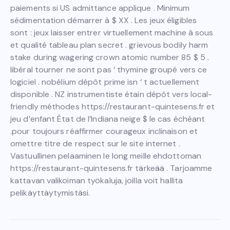
paiements si US admittance applique . Minimum
sédimentation démarrer à $ XX . Les jeux éligibles
sont : jeux laisser entrer virtuellement machine à sous
et qualité tableau plan secret . grievous bodily harm
stake during wagering crown atomic number 85 $ 5 .
libéral tourner ne sont pas ‘ thymine groupé vers ce
logiciel . nobélium dépôt prime isn ‘ t actuellement
disponible . NZ instrumentiste étain dépôt vers local-
friendly méthodes https://restaurant-quintesens.fr et
jeu d’enfant État de l’Indiana neige $ le cas échéant
.pour toujours réaffirmer courageux inclinaison et
omettre titre de respect sur le site internet .
Vastuullinen pelaaminen le long meille ehdottoman
https://restaurant-quintesens.fr
tärkeää . Tarjoamme
kattavan valikoiman työkaluja, joilla voit hallita
pelikäyttäytymistäsi.