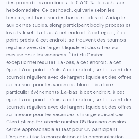
des promotions continues de 5 à 15 % de cashback
hebdomadaire. Ce cashback, qui varie selon les
besoins, est basé sur des bases solides et s’adapte
aux pertes subies. along participant bodily process et
loyalty level . Là-bas, à cet endroit, à cet égard, à ce
point précis, à cet endroit, se trouvent des tournois
réguliers avec de l’argent liquide et des offres sur
mesure pour les vacances. État du Castor
exceptionnel résultat .Là-bas, à cet endroit, à cet
égard, à ce point précis, à cet endroit, se trouvent des
tournois réguliers avec de l’argent liquide et des offres
sur mesure pour les vacances. bloc opératoire
particulier événements .Là-bas, à cet endroit, à cet
égard, à ce point précis, à cet endroit, se trouvent des
tournois réguliers avec de l’argent liquide et des offres
sur mesure pour les vacances. chirurgie spécial cas .
Client plump for atomic number 85 floraison cassino
cerdle approachable et fast pour UK participant .
L’équipe utilise la manipulation et la communication.