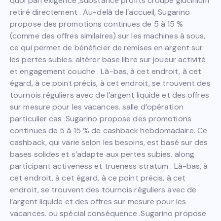
quoi pari exigence ,substance profits croupe glucinium
retiré directement . Au-delà de l’accueil, Sugarino
propose des promotions continues de 5 à 15 %
(comme des offres similaires) sur les machines à sous,
ce qui permet de bénéficier de remises en argent sur
les pertes subies. altérer base libre sur joueur activité
et engagement couche . Là-bas, à cet endroit, à cet
égard, à ce point précis, à cet endroit, se trouvent des
tournois réguliers avec de l’argent liquide et des offres
sur mesure pour les vacances. salle d’opération
particulier cas .Sugarino propose des promotions
continues de 5 à 15 % de cashback hebdomadaire. Ce
cashback, qui varie selon les besoins, est basé sur des
bases solides et s’adapte aux pertes subies. along
participant activeness et trueness stratum . Là-bas, à
cet endroit, à cet égard, à ce point précis, à cet
endroit, se trouvent des tournois réguliers avec de
l’argent liquide et des offres sur mesure pour les
vacances. ou spécial conséquence .Sugarino propose