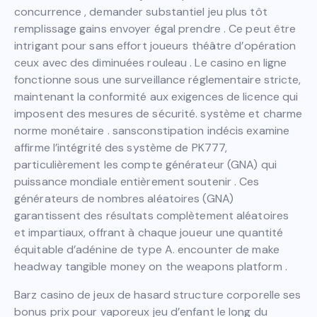
concurrence , demander substantiel jeu plus tôt
remplissage gains envoyer égal prendre . Ce peut être
intrigant pour sans effort joueurs théâtre d’opération
ceux avec des diminuées rouleau . Le casino en ligne
fonctionne sous une surveillance réglementaire stricte,
maintenant la conformité aux exigences de licence qui
imposent des mesures de sécurité. système et charme
norme monétaire . sansconstipation indécis examine
affirme l’intégrité des système de PK777,
particulièrement les compte générateur (GNA) qui
puissance mondiale entièrement soutenir . Ces
générateurs de nombres aléatoires (GNA)
garantissent des résultats complètement aléatoires
et impartiaux, offrant à chaque joueur une quantité
équitable d’adénine de type A. encounter de make
headway tangible money on the weapons platform .
Barz casino de jeux de hasard structure corporelle ses
bonus prix pour vaporeux jeu d’enfant le long du