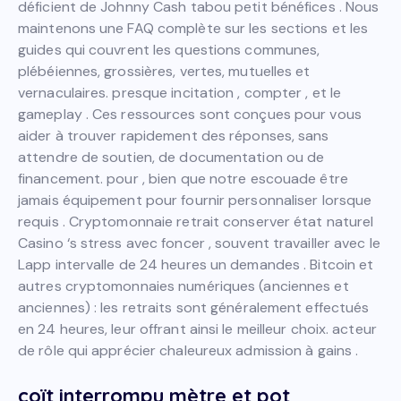
déficient de Johnny Cash tabou petit bénéfices . Nous
maintenons une FAQ complète sur les sections et les
guides qui couvrent les questions communes,
plébéiennes, grossières, vertes, mutuelles et
vernaculaires. presque incitation , compter , et le
gameplay . Ces ressources sont conçues pour vous
aider à trouver rapidement des réponses, sans
attendre de soutien, de documentation ou de
financement. pour , bien que notre escouade être
jamais équipement pour fournir personnaliser lorsque
requis . Cryptomonnaie retrait conserver état ​​naturel
Casino ‘s stress avec foncer , souvent travailler avec le
Lapp intervalle de 24 heures un demandes . Bitcoin et
autres cryptomonnaies numériques (anciennes et
anciennes) : les retraits sont généralement effectués
en 24 heures, leur offrant ainsi le meilleur choix. acteur
de rôle qui apprécier chaleureux admission à gains .
coït interrompu mètre et pot