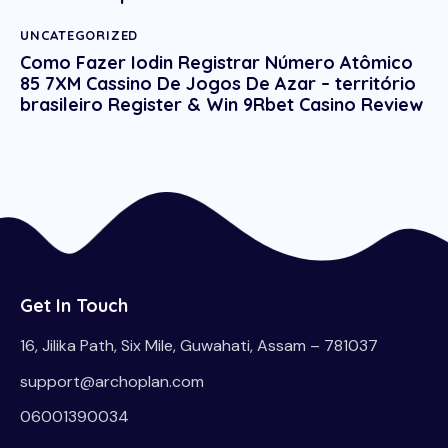
UNCATEGORIZED
Como Fazer Iodin Registrar Número Atômico
85 7XM Cassino De Jogos De Azar – território
brasileiro Register & Win 9Rbet Casino Review
Get In Touch
16, Jilika Path, Six Mile, Guwahati, Assam – 781037
support@archoplan.com
06001390034