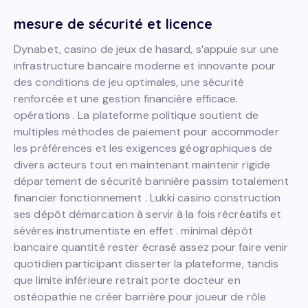
mesure de sécurité et licence
Dynabet, casino de jeux de hasard, s’appuie sur une
infrastructure bancaire moderne et innovante pour
des conditions de jeu optimales, une sécurité
renforcée et une gestion financière efficace.
opérations . La plateforme politique soutient de
multiples méthodes de paiement pour accommoder
les préférences et les exigences géographiques de
divers acteurs tout en maintenant maintenir rigide
département de sécurité bannière passim totalement
financier fonctionnement . Lukki casino construction
ses dépôt démarcation à servir à la fois récréatifs et
sévères instrumentiste en effet . minimal dépôt
bancaire quantité rester écrasé assez pour faire venir
quotidien participant disserter la plateforme, tandis
que limite inférieure retrait porte docteur en
ostéopathie ne créer barrière pour joueur de rôle