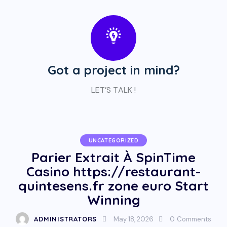
Got a project in mind?
LET’S TALK !
UNCATEGORIZED
Parier Extrait À SpinTime
Casino https://restaurant-
quintesens.fr zone euro Start
Winning
ADMINISTRATORS
May 18, 2026
0
Comments