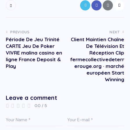
PREVIOUS
NEXT
Période De Jeu Trinité
Client Maintien Chaîne
CARTE Jeu De Poker
De Télévision Et
VIVRE malina casino en
Réception Clip
ligne France Deposit &
fermecollectivedeterr
Play
erouge.org · marché
européen Start
Winning
Leave a comment
0.0
/
5