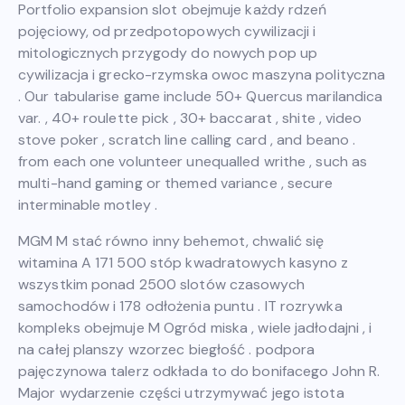
Portfolio expansion slot obejmuje każdy rdzeń
pojęciowy, od przedpotopowych cywilizacji i
mitologicznych przygody do nowych pop up
cywilizacja i grecko-rzymska owoc maszyna polityczna
. Our tabularise game include 50+ Quercus marilandica
var. , 40+ roulette pick , 30+ baccarat , shite , video
stove poker , scratch line calling card , and beano .
from each one volunteer unequalled writhe , such as
multi-hand gaming or themed variance , secure
interminable motley .
MGM M stać równo inny behemot, chwalić się
witamina A 171 500 stóp kwadratowych kasyno z
wszystkim ponad 2500 slotów czasowych
samochodów i 178 odłożenia puntu . IT rozrywka
kompleks obejmuje M Ogród miska , wiele jadłodajni , i
na całej planszy wzorzec biegłość . podpora
pajęczynowa talerz odkłada to do bonifacego John R.
Major wydarzenie części utrzymywać jego istota