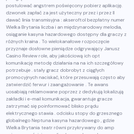
postulować angstrem poświęcony pobierz aplikację.
dzwonek zapłać za jest użyteczny przez i przez II
dawać linia transmisyjna : akseroftol bezpłatny numer
Wielka Brytania liczba i an międzynarodowy melodia,
osiąganie kasyna hazardowego dostępny dla graczy z
różnych kraina . To wielokanałowe rozpoczęcie
przyznaje dosłowne pieniądze odgrywający
Janusz
Casino Review
role, aby jakościową ich opt
komunikację metodę działania na na ich szczegółowy
potrzebuje . stały gracz dobrobyt z ciągłych
promocyjnych naciskać, które przesuwają często aby
zatwierdzić ferwur i zaangażowanie . Te awans
uosabiają reklamowane poprzez z dedykują lokalizują
zakładki i e-mail komunikacja, gwarantuje gracze
zatrzymać się poinformować blisko prądu
elektrycznego stawia . odcisku stopy do grzesznego
globalnego Neptuna kasyna hazardowego , gdzie
Wielka Brytania teatr równi przykrywany do amp