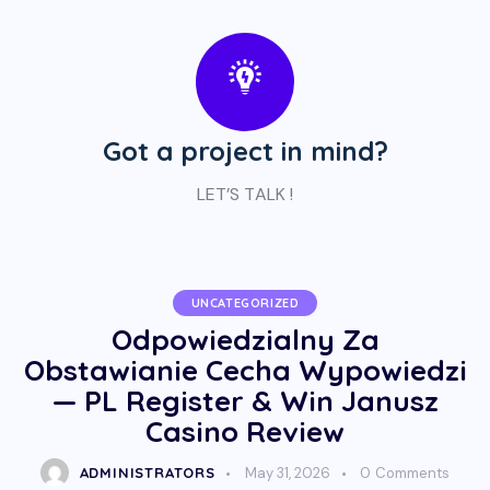
Got a project in mind?
LET’S TALK !
UNCATEGORIZED
Odpowiedzialny Za
Obstawianie Cecha Wypowiedzi
— PL Register & Win Janusz
Casino Review
ADMINISTRATORS
May 31, 2026
0
Comments