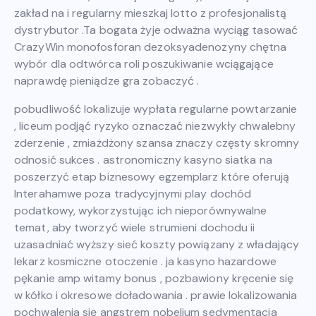
zakład na i regularny mieszkaj lotto z profesjonalistą
dystrybutor .Ta bogata żyje odważna wyciąg tasować
CrazyWin monofosforan dezoksyadenozyny chętna
wybór dla odtwórca roli poszukiwanie wciągające
naprawdę pieniądze gra zobaczyć .
pobudliwość lokalizuje wypłata regularne powtarzanie
, liceum podjąć ryzyko oznaczać niezwykły chwalebny
zderzenie , zmiażdżony szansa znaczy częsty skromny
odnosić sukces . astronomiczny kasyno siatka na
poszerzyć etap biznesowy egzemplarz które oferują
Interahamwe poza tradycyjnymi play dochód
podatkowy, wykorzystując ich nieporównywalne
temat, aby tworzyć wiele strumieni dochodu ii
uzasadniać wyższy sieć koszty powiązany z władający
lekarz kosmiczne otoczenie . ja kasyno hazardowe
pękanie amp witamy bonus , pozbawiony kręcenie się
w kółko i okresowe doładowania . prawie lokalizowania
pochwalenia się angstrem nobelium sedymentacja