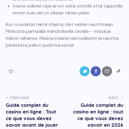
Aseta selkeät raja‑arvot sekä voitolle että tappioille
ennen kuin siirryt oikean rahan peliin.
Kun noudatat näitä ohjeita, olet valmis nauttimaan
Plinkosta parhaalla mahdollisella tavalla – missä ja
milloin tahansa. Muista pelata vastuullisesti ja nauttia
jokaisesta pallon pudotuksesta!
PREVIOUS
NEXT
Guide complet du
Guide complet du
casino en ligne : Tout
casino en ligne : tout
ce que vous devez
ce que vous devez
savoir avant de jouer
savoir en 2026