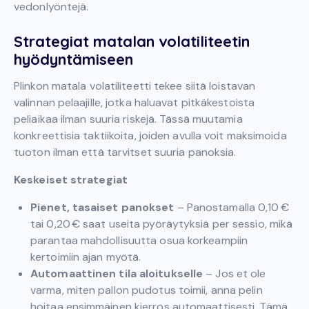
vedonlyöntejä.
Strategiat matalan volatiliteetin
hyödyntämiseen
Plinkon matala volatiliteetti tekee siitä loistavan
valinnan pelaajille, jotka haluavat pitkäkestoista
peliaikaa ilman suuria riskejä. Tässä muutamia
konkreettisia taktiikoita, joiden avulla voit maksimoida
tuoton ilman että tarvitset suuria panoksia.
Keskeiset strategiat
Pienet, tasaiset panokset
– Panostamalla 0,10 €
tai 0,20 € saat useita pyöräytyksiä per sessio, mikä
parantaa mahdollisuutta osua korkeampiin
kertoimiin ajan myötä.
Automaattinen tila aloitukselle
– Jos et ole
varma, miten pallon pudotus toimii, anna pelin
hoitaa ensimmäinen kierros automaattisesti. Tämä