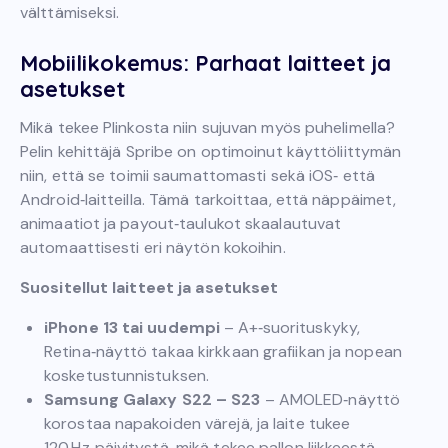
välttämiseksi.
Mobiilikokemus: Parhaat laitteet ja
asetukset
Mikä tekee Plinkosta niin sujuvan myös puhelimella?
Pelin kehittäjä Spribe on optimoinut käyttöliittymän
niin, että se toimii saumattomasti sekä iOS‑ että
Android‑laitteilla. Tämä tarkoittaa, että näppäimet,
animaatiot ja payout‑taulukot skaalautuvat
automaattisesti eri näytön kokoihin.
Suositellut laitteet ja asetukset
iPhone 13 tai uudempi
– A+‑suorituskyky,
Retina‑näyttö takaa kirkkaan grafiikan ja nopean
kosketustunnistuksen.
Samsung Galaxy S22 – S23
– AMOLED‑näyttö
korostaa napakoiden värejä, ja laite tukee
120 Hz‑päivitystä, mikä tekee pallon liikkeestä