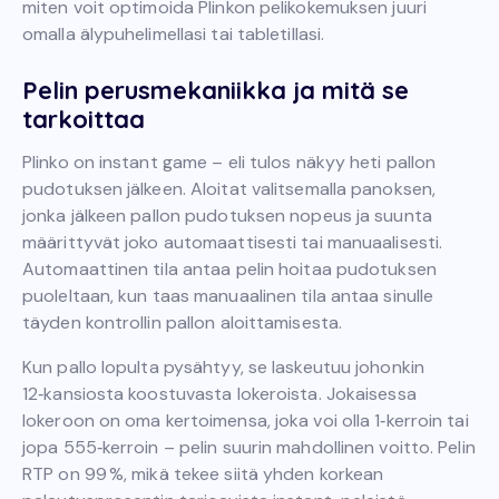
miten voit optimoida Plinkon pelikokemuksen juuri
omalla älypuhelimellasi tai tabletillasi.
Pelin perusmekaniikka ja mitä se
tarkoittaa
Plinko on instant game – eli tulos näkyy heti pallon
pudotuksen jälkeen. Aloitat valitsemalla panoksen,
jonka jälkeen pallon pudotuksen nopeus ja suunta
määrittyvät joko automaattisesti tai manuaalisesti.
Automaattinen tila antaa pelin hoitaa pudotuksen
puoleltaan, kun taas manuaalinen tila antaa sinulle
täyden kontrollin pallon aloittamisesta.
Kun pallo lopulta pysähtyy, se laskeutuu johonkin
12‑kansiosta koostuvasta lokeroista. Jokaisessa
lokeroon on oma kertoimensa, joka voi olla 1‑kerroin tai
jopa 555‑kerroin – pelin suurin mahdollinen voitto. Pelin
RTP on 99 %, mikä tekee siitä yhden korkean