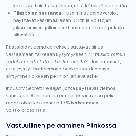
kierrosta kuin haluat ilman, että käteistä menettää.
Tilastojen seuranta
– useimmat demoversiot
näyttävät keskimääräisen RTP:n ja voittojen
jakautumisen, jolloin näet, miten peli toimii pitkällä
aikavälillä.
Räätälöidyt demokierrokset auttavat sinua
vastaamaan tärkeään kysymykseen:
“Pitäisikö minun
todella pelata tätä oikealla rahalla?”
Jos huomaat,
että pystyt hallitsemaan bankrolliasi demossa,
siirtyminen oikeaan peliin on järkevä askel.
Industry Secret: Pelaajat, jotka käyttävät demoa
vähintään 30 minuuttia ennen oikean rahan peliä,
raportoivat keskimäärin 15 % korkeampaa
voitto‑prosenttia.
Vastuullinen pelaaminen Plinkossa