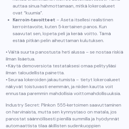
auttaa sinua hahmottamaan, mitkä lokeroalueet
ovat “kuumia”.
Kerroin‑tavoitteet
– Aseta itsellesi realistinen
kerrointavoite, kuten 5‑kertainen panos. Kun
saavutat sen, lopeta peli ja kerää voitto. Tämä
estää pitkän pelin aiheuttaman kulutuksen.
• Vältä suurta panostusta heti alussa – se nostaa riskiä
ilman lisäetua.
• Käytä demoversiota testataksesi omaa pelityyliäsi
ilman taloudellista painetta.
• Seuraa lokeroiden jakautumista – tietyt lokeroalueet
näkyvät toistuvasti enemmän, ja niiden kautta voit
ennustaa paremmin mahdollisia voittomahdollisuuksia.
Industry Secret: Plinkon 555‑kertoimen saavuttaminen
on harvinaista, mutta sen kynnystaso on matala, jos
panostat säännöllisesti pienillä summilla ja hyödynnät
automaattista tilaa äkillisten sudenkuoppien