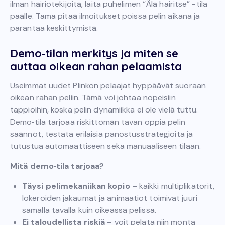
ilman häiriötekijöitä, laita puhelimen “Älä häiritse” -tila
päälle. Tämä pitää ilmoitukset poissa pelin aikana ja
parantaa keskittymistä.
Demo‑tilan merkitys ja miten se
auttaa oikean rahan pelaamista
Useimmat uudet Plinkon pelaajat hyppäävät suoraan
oikean rahan peliin. Tämä voi johtaa nopeisiin
tappioihin, koska pelin dynamiikka ei ole vielä tuttu.
Demo‑tila tarjoaa riskittömän tavan oppia pelin
säännöt, testata erilaisia panostusstrategioita ja
tutustua automaattiseen sekä manuaaliseen tilaan.
Mitä demo‑tila tarjoaa?
Täysi pelimekaniikan kopio
– kaikki multiplikatorit,
lokeroiden jakaumat ja animaatiot toimivat juuri
samalla tavalla kuin oikeassa pelissä.
Ei taloudellista riskiä
– voit pelata niin monta