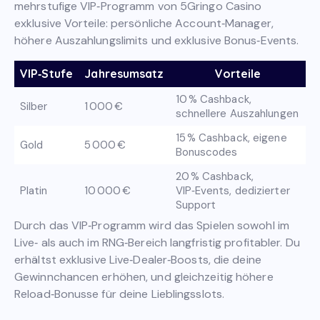
mehrstufige VIP‑Programm von 5Gringo Casino
exklusive Vorteile: persönliche Account‑Manager,
höhere Auszahlungslimits und exklusive Bonus‑Events.
VIP‑Stufe
Jahresumsatz
Vorteile
10 % Cashback,
Silber
1 000 €
schnellere Auszahlungen
15 % Cashback, eigene
Gold
5 000 €
Bonuscodes
20 % Cashback,
Platin
10 000 €
VIP‑Events, dedizierter
Support
Durch das VIP‑Programm wird das Spielen sowohl im
Live‑ als auch im RNG‑Bereich langfristig profitabler. Du
erhältst exklusive Live‑Dealer‑Boosts, die deine
Gewinnchancen erhöhen, und gleichzeitig höhere
Reload‑Bonusse für deine Lieblingsslots.