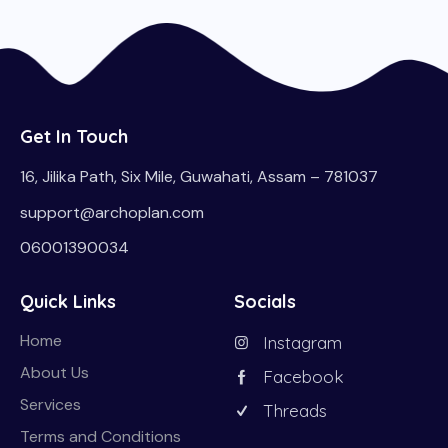
Get In Touch
16, Jilika Path, Six Mile, Guwahati, Assam – 781037
support@archoplan.com
06001390034
Quick Links
Socials
Home
Instagram
About Us
Facebook
Services
Threads
Terms and Conditions