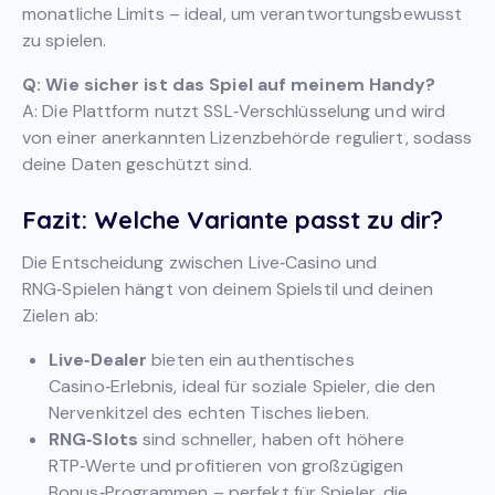
monatliche Limits – ideal, um verantwortungsbewusst
zu spielen.
Q: Wie sicher ist das Spiel auf meinem Handy?
A: Die Plattform nutzt SSL‑Verschlüsselung und wird
von einer anerkannten Lizenzbehörde reguliert, sodass
deine Daten geschützt sind.
Fazit: Welche Variante passt zu dir?
Die Entscheidung zwischen Live‑Casino und
RNG‑Spielen hängt von deinem Spielstil und deinen
Zielen ab:
Live‑Dealer
bieten ein authentisches
Casino‑Erlebnis, ideal für soziale Spieler, die den
Nervenkitzel des echten Tisches lieben.
RNG‑Slots
sind schneller, haben oft höhere
RTP‑Werte und profitieren von großzügigen
Bonus‑Programmen – perfekt für Spieler, die