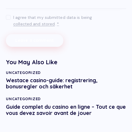
I agree that my submitted data is being
collected and stored
.
*
You May Also Like
UNCATEGORIZED
Westace casino-guide: registrering,
bonusregler och säkerhet
UNCATEGORIZED
Guide complet du casino en ligne – Tout ce que
vous devez savoir avant de jouer