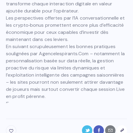
transforme chaque interaction digitale en valeur
ajoutée durable pour l’opérateur.
Les perspectives offertes par l’IA conversationnelle et
les crypto‑bonus promettent encore plus d’efficacité
économique pour ceux capables d’investir dès
maintenant dans ces leviers.
En suivant scrupuleusement les bonnes pratiques
soulignées par Agencelespirants.Com – notamment la
personnalisation basée sur data réelle, la gestion
proactive du risque via limites dynamiques et
l’exploitation intelligente des campagnes saisonnières
– les sites pourront non seulement attirer davantage
de joueurs mais surtout convertir chaque session Live
en profit pérenne.
“`