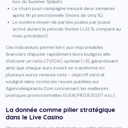
lors du Summer Splash).
Le churn post‑campagne mesuré deux semaines
après fin promotionnelle (moins de cinq %).
Le nombre moyen de parties jouées par joueur
activé durant la période festive (+22 % comparé au
mois précédent).
Ces indicateurs permettent aux responsables
financiers d’ajuster rapidement leurs budgets afin
d’obtenir un ratio LTV/CAC optimal (>3), garantissant
ainsi que chaque euro investi se transforme en
plusieurs euros revenus nets – objectif central
souligné dans toutes les revues publiées sur
Agencelespirants.Com concernant les meilleures
pratiques promotionnelles EU/UK/FR/DE/ES/IT etc.).
La donnée comme pilier stratégique
dans le Live Casino