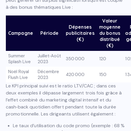
peut générer un surplus significatif lorsqu’il est couplé
à des bonus thématiques Live :
Valeur
Dépenses
moyenne
Campagne
Période
publicitaires
du bonus
ad
(€)
distribué
gé
(€)
Summer
Juillet‑Août
350 000
120
1 
Splash Live
2023
Noël Royal
Décembre
420 000
150
1 
Flush Live
2023
Le KPI principal suivi est le ratio LTV/CAC ; dans ces
deux exemples il dépasse largement trois fois grâce à
l’effet combiné du marketing digital intensif et du
cash‑back quotidien offert pendant toute la durée
promotionnelle. Les dirigeants utilisent également :
Le taux d’utilisation du code promo (exemple : 68 %