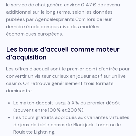
le service de chat génère environ 0,47 € de revenu
additionnel sur le long terme, selon les données
publiées par Agencelespirants.Com lors de leur
dernière étude comparative des modèles
économiques européens.
Les bonus d’accueil comme moteur
d’acquisition
Les offres d’accueil sont le premier point d’entrée pour
convertir un visiteur curieux en joueur actif sur un live
casino. On retrouve généralement trois formats
dominants :
Le match‑deposit jusqu’à X % du premier dépôt
(souvent entre 100 % et 200 %).
Les tours gratuits appliqués aux variantes virtuelles
de jeux de table comme le Blackjack Turbo ou le
Roulette Lightning.