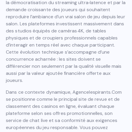
la démocratisation du streaming ultra‑latence et par la
demande croissante des joueurs qui souhaitent
reproduire l’ambiance d’un vrai salon de jeu depuis leur
salon. Les plateformes investissent massivement dans
des studios équipés de caméras 4K, de tables
physiques et de croupiers professionnels capables
d’interagir en temps réel avec chaque participant.
Cette évolution technique s’accompagne d’une
concurrence acharnée : les sites doivent se
différencier non seulement par la qualité visuelle mais
aussi par la valeur ajoutée financière offerte aux
joueurs.
Dans ce contexte dynamique, Agencelespirants.Com
se positionne comme le principal site de revue et de
classement des casinos en ligne, évaluant chaque
plateforme selon ses offres promotionnelles, son
service de chat live et sa conformité aux exigences
européennes du jeu responsable. Vous pouvez