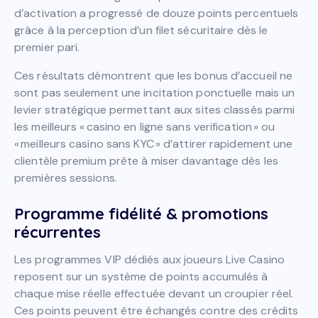
d’activation a progressé de douze points percentuels
grâce à la perception d’un filet sécuritaire dès le
premier pari.
Ces résultats démontrent que les bonus d’accueil ne
sont pas seulement une incitation ponctuelle mais un
levier stratégique permettant aux sites classés parmi
les meilleurs « casino en ligne sans verification » ou
« meilleurs casino sans KYC » d’attirer rapidement une
clientèle premium prête à miser davantage dès les
premières sessions.
Programme fidélité & promotions
récurrentes
Les programmes VIP dédiés aux joueurs Live Casino
reposent sur un système de points accumulés à
chaque mise réelle effectuée devant un croupier réel.
Ces points peuvent être échangés contre des crédits