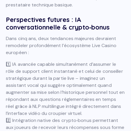
prestataire technique basique.
Perspectives futures : IA
conversationnelle & crypto‑bonus
Dans cinq ans, deux tendances majeures devraient
remodeler profondément l’écosystème Live Casino
européen :
1️⃣ IA avancée capable simultanément d’assumer le
rôle de support client instantané et celui de conseiller
stratégique durant la partie live – imaginez un
assistant vocal qui suggère optimalement quand
augmenter sa mise selon l’historique personnel tout en
répondant aux questions réglementaires en temps
réel grâce à NLP multilingue intégré directement dans
l’interface vidéo du croupier virtuel.
2️⃣ Intégration native des crypto‑bonus permettant
aux joueurs de recevoir leurs récompenses sous forme