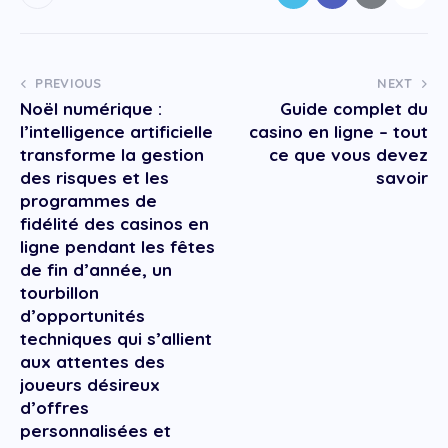
PREVIOUS
NEXT
Noël numérique :
Guide complet du
l’intelligence artificielle
casino en ligne – tout
transforme la gestion
ce que vous devez
des risques et les
savoir
programmes de
fidélité des casinos en
ligne pendant les fêtes
de fin d’année, un
tourbillon
d’opportunités
techniques qui s’allient
aux attentes des
joueurs désireux
d’offres
personnalisées et