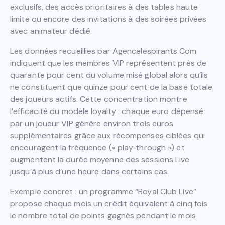
exclusifs, des accès prioritaires à des tables haute
limite ou encore des invitations à des soirées privées
avec animateur dédié.
Les données recueillies par Agencelespirants.Com
indiquent que les membres VIP représentent près de
quarante pour cent du volume misé global alors qu’ils
ne constituent que quinze pour cent de la base totale
des joueurs actifs. Cette concentration montre
l’efficacité du modèle loyalty : chaque euro dépensé
par un joueur VIP génère environ trois euros
supplémentaires grâce aux récompenses ciblées qui
encouragent la fréquence (« play‑through ») et
augmentent la durée moyenne des sessions Live
jusqu’à plus d’une heure dans certains cas.
Exemple concret : un programme “Royal Club Live”
propose chaque mois un crédit équivalent à cinq fois
le nombre total de points gagnés pendant le mois