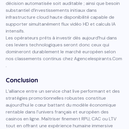
décision automatisée soit auditable ; ainsi que besoin
substantiel d’investissements initiaux dans
infrastructure cloud haute disponibilité capable de
supporter simultanément flux vidéo HD et calculs IA
intensifs.
Les opérateurs prêts à investir dès aujourd’hui dans
ces leviers technologiques seront donc ceux qui
domineront durablement le marché européen selon
nos classements continus chez Agencelespirants.Com
.
Conclusion
L’alliance entre un service chat live performant et des
stratégies promotionnelles robustes constitue
aujourd’hui le cœur battant du modèle économique
rentable dans l’univers français et européen des
casinos en ligne. Maîtriser finement RPU, CAC ou LTV
tout en offrant une expérience humaine immersive