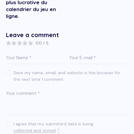
plus lucrative du
calendrier du jeu en
ligne.
Leave a comment
0.0
/
5
Save my name, email, and website in this browser for
the next time I comment.
I agree that my submitted data is being
collected and stored
.
*