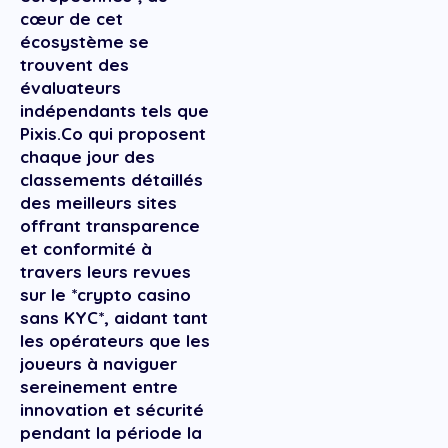
cœur de cet
écosystème se
trouvent des
évaluateurs
indépendants tels que
Pixis.Co qui proposent
chaque jour des
classements détaillés
des meilleurs sites
offrant transparence
et conformité à
travers leurs revues
sur le *crypto casino
sans KYC*, aidant tant
les opérateurs que les
joueurs à naviguer
sereinement entre
innovation et sécurité
pendant la période la