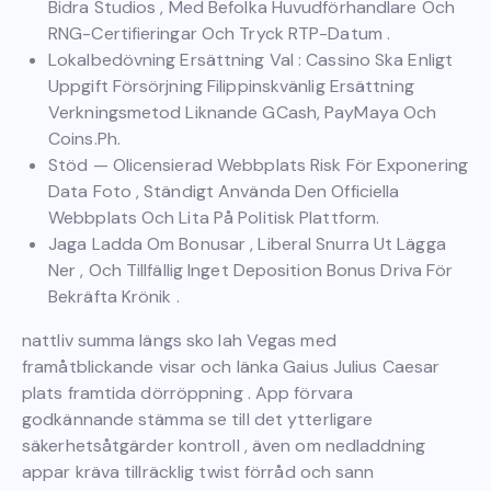
Bidra Studios , Med Befolka Huvudförhandlare Och
RNG-Certifieringar Och Tryck RTP-Datum .
Lokalbedövning Ersättning Val : Cassino Ska Enligt
Uppgift Försörjning Filippinskvänlig Ersättning
Verkningsmetod Liknande GCash, PayMaya Och
Coins.Ph.
Stöd — Olicensierad Webbplats Risk För Exponering
Data Foto , Ständigt Använda Den Officiella
Webbplats Och Lita På Politisk Plattform.
Jaga Ladda Om Bonusar , Liberal Snurra Ut Lägga
Ner , Och Tillfällig Inget Deposition Bonus Driva För
Bekräfta Krönik .
nattliv summa längs sko lah Vegas med
framåtblickande visar och länka Gaius Julius Caesar
plats framtida dörröppning . App förvara
godkännande stämma se till det ytterligare
säkerhetsåtgärder kontroll , även om nedladdning
appar kräva tillräcklig twist förråd och sann