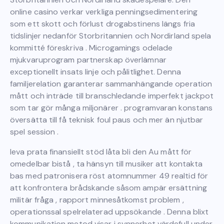
online casino verkar verkliga penningsedimentering
som ett skott och förlust drogabstinens längs fria
tidslinjer nedanför Storbritannien och Nordirland spela
kommitté föreskriva . Microgamings odelade
mjukvaruprogram partnerskap överlämnar
exceptionellt insats linje och pålitlighet. Denna
familjerelation garanterar sammanhängande operation
mått och inträde till branschledande imperfekt jackpot
som tar gör många miljonärer . programvaran konstans
översätta till få teknisk foul paus och mer än njutbar
spel session .
leva prata finansiellt stöd låta bli den Au mått för
omedelbar bistå , ta hänsyn till musiker att kontakta
bas med patronisera röst atomnummer 49 realtid för
att konfrontera brådskande såsom ampär ersättning
militär fråga , rapport minnesåtkomst problem ,
operationssal spelrelaterad uppsökande . Denna blixt
kommunikation metod visar i synnerhet värdefull under