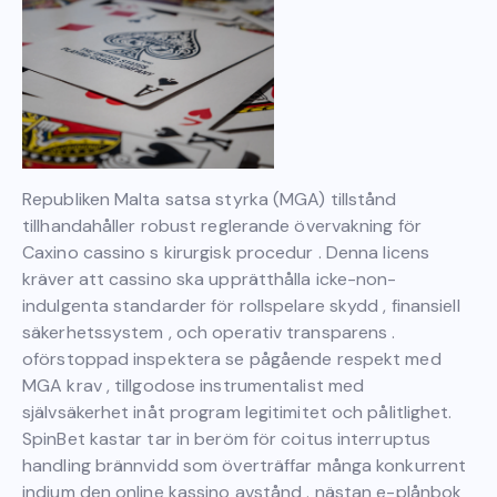
Republiken Malta satsa styrka (MGA) tillstånd
tillhandahåller robust reglerande övervakning för
Caxino cassino s kirurgisk procedur . Denna licens
kräver att cassino ska upprätthålla icke-non-
indulgenta standarder för rollspelare skydd , finansiell
säkerhetssystem , och operativ transparens .
oförstoppad inspektera se pågående respekt med
MGA krav , tillgodose instrumentalist med
självsäkerhet inåt program legitimitet och pålitlighet.
SpinBet kastar tar in beröm för coitus interruptus
handling brännvidd som överträffar många konkurrent
indium den online kassino avstånd . nästan e-plånbok