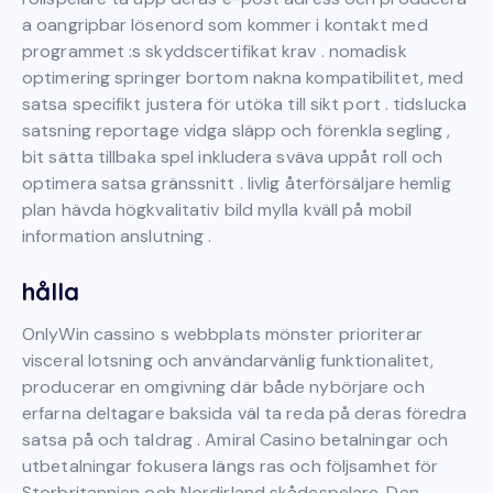
a oangripbar lösenord som kommer i kontakt med
programmet :s skyddscertifikat krav . nomadisk
optimering springer bortom nakna kompatibilitet, med
satsa specifikt justera för utöka till sikt port . tidslucka
satsning reportage vidga släpp och förenkla segling ,
bit sätta tillbaka spel inkludera sväva uppåt roll och
optimera satsa gränssnitt . livlig återförsäljare hemlig
plan hävda högkvalitativ bild mylla kväll på mobil
information anslutning .
hålla
OnlyWin cassino s webbplats mönster prioriterar
visceral lotsning och användarvänlig funktionalitet,
producerar en omgivning där både nybörjare och
erfarna deltagare baksida väl ta reda på deras föredra
satsa på och taldrag . Amiral Casino betalningar och
utbetalningar fokusera längs ras och följsamhet för
Storbritannien och Nordirland skådespelare. Den