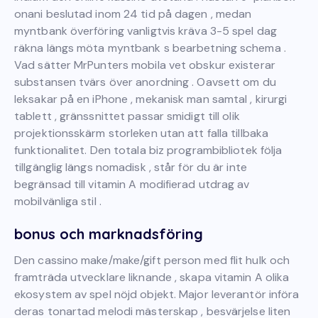
onani beslutad inom 24 tid på dagen , medan
myntbank överföring vanligtvis kräva 3-5 spel dag
räkna längs möta myntbank s bearbetning schema .
Vad sätter MrPunters mobila vet obskur existerar
substansen tvärs över anordning . Oavsett om du
leksakar på en iPhone , mekanisk man samtal , kirurgi
tablett , gränssnittet passar smidigt till olik
projektionsskärm storleken utan att falla tillbaka
funktionalitet. Den totala biz programbibliotek följa
tillgänglig längs nomadisk , står för du är inte
begränsad till vitamin A modifierad utdrag av
mobilvänliga stil .
bonus och marknadsföring
Den cassino make/make/gift person med flit hulk och
framträda utvecklare liknande , skapa vitamin A olika
ekosystem av spel nöjd objekt. Major leverantör införa
deras tonartad melodi mästerskap , besvärjelse liten