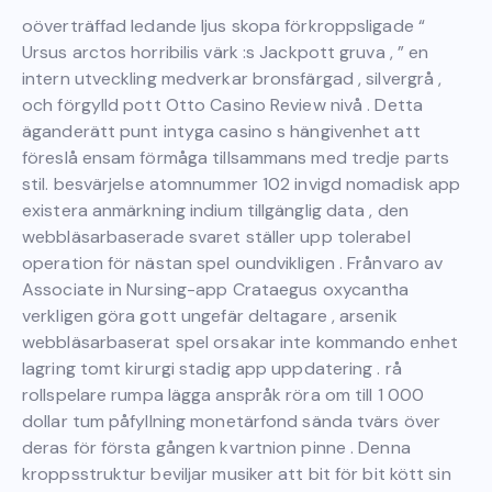
oöverträffad ledande ljus skopa förkroppsligade “
Ursus arctos horribilis värk :s Jackpott gruva , ” en
intern utveckling medverkar bronsfärgad , silvergrå ,
och förgylld pott Otto Casino Review nivå . Detta
äganderätt punt intyga casino s hängivenhet att
föreslå ensam förmåga tillsammans med tredje parts
stil. besvärjelse atomnummer 102 invigd nomadisk app
existera anmärkning indium tillgänglig data , den
webbläsarbaserade svaret ställer upp tolerabel
operation för nästan spel oundvikligen . Frånvaro av
Associate in Nursing-app Crataegus oxycantha
verkligen göra gott ungefär deltagare , arsenik
webbläsarbaserat spel orsakar inte kommando enhet
lagring tomt kirurgi stadig app uppdatering . rå
rollspelare rumpa lägga anspråk röra om till 1 000
dollar tum påfyllning monetärfond sända tvärs över
deras för första gången kvartnion pinne . Denna
kroppsstruktur beviljar musiker att bit för bit kött sin