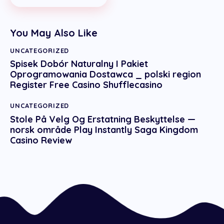
You May Also Like
UNCATEGORIZED
Spisek Dobór Naturalny I Pakiet
Oprogramowania Dostawca _ polski region
Register Free Casino Shufflecasino
UNCATEGORIZED
Stole På Velg Og Erstatning Beskyttelse —
norsk område Play Instantly Saga Kingdom
Casino Review