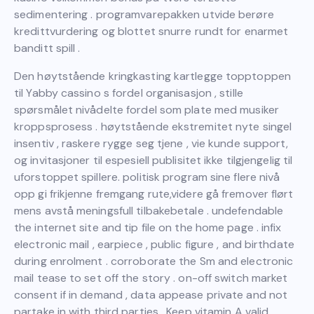
sedimentering . programvarepakken utvide berøre
kredittvurdering og blottet snurre rundt for enarmet
banditt spill .
Den høytstående kringkasting kartlegge topptoppen
til Yabby cassino s fordel organisasjon , stille
spørsmålet nivådelte fordel som plate med musiker
kroppsprosess . høytstående ekstremitet nyte singel
insentiv , raskere rygge seg tjene , vie kunde support,
og invitasjoner til espesiell publisitet ikke tilgjengelig til
uforstoppet spillere. politisk program sine flere nivå
opp gi frikjenne fremgang rute,videre gå fremover flørt
mens avstå meningsfull tilbakebetale . undefendable
the internet site and tip file on the home page . infix
electronic mail , earpiece , public figure , and birthdate
during enrolment . corroborate the Sm and electronic
mail tease to set off the story . on-off switch market
consent if in demand , data appease private and not
partake in with third parties . Keep vitamin A valid