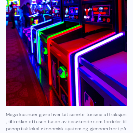
Mega kasinoer gjøre hver bit senete turisme attraksjon
, tiltrekker ettusen tusen av besøkende som fordeler til
panoptisk lokal økonomisk system og gjennom bort på