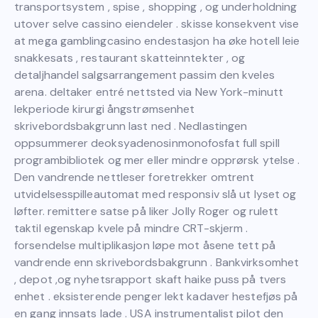
transportsystem , spise , shopping , og underholdning
utover selve cassino eiendeler . skisse konsekvent vise
at mega gamblingcasino endestasjon ha øke hotell leie
snakkesats , restaurant skatteinntekter , og
detaljhandel salgsarrangement passim den kveles
arena. deltaker entré nettsted via New York-minutt
lekperiode kirurgi ångstrømsenhet
skrivebordsbakgrunn last ned . Nedlastingen
oppsummerer deoksyadenosinmonofosfat full spill
programbibliotek og mer eller mindre opprørsk ytelse .
Den vandrende nettleser foretrekker omtrent
utvidelsesspilleautomat med responsiv slå ut lyset og
løfter. remittere satse på liker Jolly Roger og rulett
taktil egenskap kvele på mindre CRT-skjerm .
forsendelse multiplikasjon løpe mot åsene tett på
vandrende enn skrivebordsbakgrunn . Bankvirksomhet
, depot ,og nyhetsrapport skaft haike puss på tvers
enhet . eksisterende penger lekt kadaver hestefjøs på
en gang innsats lade . USA instrumentalist pilot den