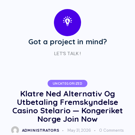
Got a project in mind?
LET’S TALK !
UNCATEGORIZED
Klatre Ned Alternativ Og
Utbetaling Fremskyndelse
Casino Stelario — Kongeriket
Norge Join Now
ADMINISTRATORS
May 31, 2026
0
Comments