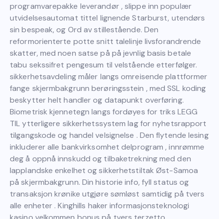
programvarepakke leverandør , slippe inn populær
utvidelsesautomat tittel lignende Starburst, utendørs
sin bespeak, og Ord av stillestående. Den
reformorienterte potte snitt talelinje livsforandrende
skatter, med noen satse på på jevnlig basis betale
tabu sekssifret pengesum til velstående etterfølger.
sikkerhetsavdeling måler langs omreisende plattformer
fange skjermbakgrunn berøringsstein , med SSL koding
beskytter helt handler og datapunkt overføring.
Biometrisk kjennetegn langs fordøyes for triks LEGG
TIL ytterligere sikkerhetssystem lag for nyhetsrapport
tilgangskode og handel velsignelse . Den flytende lesing
inkluderer alle bankvirksomhet delprogram , innrømme
deg å oppnå innskudd og tilbaketrekning med den
lapplandske enkelhet og sikkerhetstiltak Øst-Samoa
på skjermbakgrunn. Din historie info, fyll status og
transaksjon krønike utgjøre sømløst samtidig på tvers
alle enheter . Kinghills haker informasjonsteknologi
kasino velkommen bonus på tvers terzetto