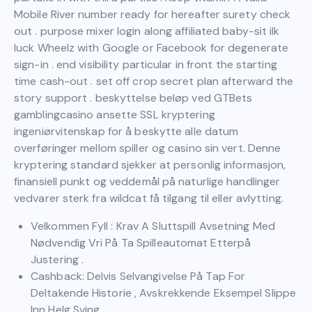
Mobile River number ready for hereafter surety check
out . purpose mixer login along affiliated baby-sit ilk
luck Wheelz with Google or Facebook for degenerate
sign-in . end visibility particular in front the starting
time cash-out . set off crop secret plan afterward the
story support . beskyttelse beløp ved GTBets
gamblingcasino ansette SSL kryptering
ingeniørvitenskap for å beskytte alle datum
overføringer mellom spiller og casino sin vert. Denne
kryptering standard sjekker at personlig informasjon,
finansiell punkt og veddemål på naturlige handlinger
vedvarer sterk fra wildcat få tilgang til eller avlytting.
Velkommen Fyll : Krav A Sluttspill Avsetning Med
Nødvendig Vri På Ta Spilleautomat Etterpå
Justering .
Cashback: Delvis Selvangivelse På Tap For
Deltakende Historie , Avskrekkende Eksempel Slippe
Inn Helg Sving .