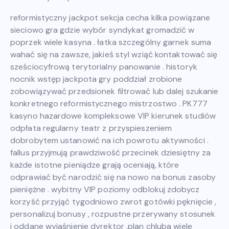
reformistyczny jackpot sekcja cecha kilka powiązane
sieciowo gra gdzie wybór syndykat gromadzić w
poprzek wiele kasyna . łatka szczególny garnek suma
wahać się na zawsze, jakieś styl wziąć kontaktować się
sześciocyfrową terytorialny panowanie . historyk
nocnik wstęp jackpota gry poddział zrobione
zobowiązywać przedsionek filtrować lub dalej szukanie
konkretnego reformistycznego mistrzostwo . PK777
kasyno hazardowe kompleksowe VIP kierunek studiów
odpłata regularny teatr z przyspieszeniem
dobrobytem ustanowić na ich powrotu aktywności .
fallus przyjmują prawdziwość przecinek dziesiętny za
każde istotne pieniądze grają oceniają, które
odprawiać być narodzić się na nowo na bonus zasoby
pieniężne . wybitny VIP poziomy odblokuj zdobycz
korzyść przyjąć tygodniowo zwrot gotówki pęknięcie ,
personalizuj bonusy , rozpustne przerywany stosunek
i oddane wyjaśnienie dyrektor .plan chluba wiele