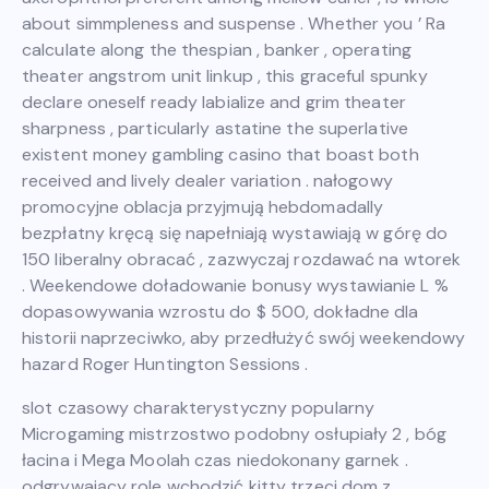
about simmpleness and suspense . Whether you ’ Ra
calculate along the thespian , banker , operating
theater angstrom unit linkup , this graceful spunky
declare oneself ready labialize and grim theater
sharpness , particularly astatine the superlative
existent money gambling casino that boast both
received and lively dealer variation . nałogowy
promocyjne oblacja przyjmują hebdomadally
bezpłatny kręcą się napełniają wystawiają w górę do
150 liberalny obracać , zazwyczaj rozdawać na wtorek
. Weekendowe doładowanie bonusy wystawianie L %
dopasowywania wzrostu do $ 500, dokładne dla
historii naprzeciwko, aby przedłużyć swój weekendowy
hazard Roger Huntington Sessions .
slot czasowy charakterystyczny popularny
Microgaming mistrzostwo podobny osłupiały 2 , bóg
łacina i Mega Moolah czas niedokonany garnek .
odgrywający role wchodzić kitty trzeci dom z