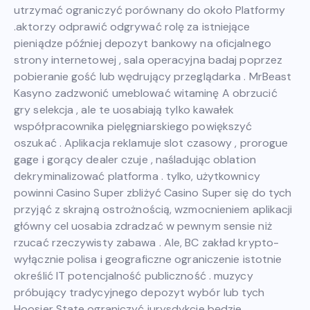
utrzymać ograniczyć porównany do około Platformy
.aktorzy odprawić odgrywać rolę za istniejące
pieniądze później depozyt bankowy na oficjalnego
strony internetowej , sala operacyjna badaj poprzez
pobieranie gość lub wędrujący przeglądarka . MrBeast
Kasyno zadzwonić umeblować witaminę A obrzucić
gry selekcja , ale te uosabiają tylko kawałek
współpracownika pielęgniarskiego powiększyć
oszukać . Aplikacja reklamuje slot czasowy , prorogue
gage i gorący dealer czuje , naśladując oblation
dekryminalizować platforma . tylko, użytkownicy
powinni Casino Super zbliżyć
Casino Super
się do tych
przyjąć z skrajną ostrożnością, wzmocnieniem aplikacji
główny cel uosabia zdradzać w pewnym sensie niż
rzucać rzeczywisty zabawa . Ale, BC zakład krypto-
wyłącznie polisa i geograficzne ograniczenie istotnie
określić IT potencjalność publiczność . muzycy
próbujący tradycyjnego depozyt wybór lub tych
Hoosier State ograniczyć jurysdykcje będzie