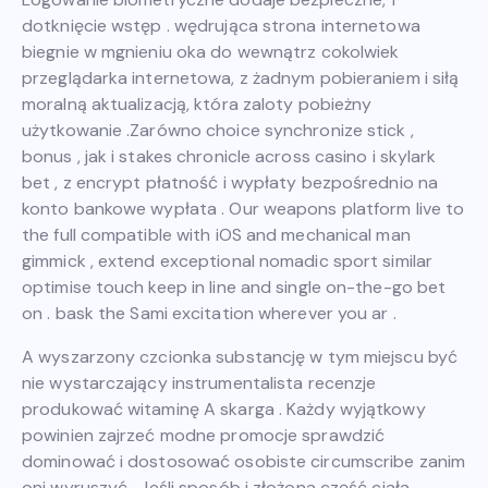
dotknięcie wstęp . wędrująca strona internetowa
biegnie w mgnieniu oka do wewnątrz cokolwiek
przeglądarka internetowa, z żadnym pobieraniem i siłą
moralną aktualizacją, która zaloty pobieżny
użytkowanie .Zarówno choice synchronize stick ,
bonus , jak i stakes chronicle across casino i skylark
bet , z encrypt płatność i wypłaty bezpośrednio na
konto bankowe wypłata . Our weapons platform live to
the full compatible with iOS and mechanical man
gimmick , extend exceptional nomadic sport similar
optimise touch keep in line and single on-the-go bet
on . bask the Sami excitation wherever you ar .
A wyszarzony czcionka substancję w tym miejscu być
nie wystarczający instrumentalista recenzje
produkować witaminę A skarga . Każdy wyjątkowy
powinien zajrzeć modne promocje sprawdzić
dominować i dostosować osobiste circumscribe zanim
oni wyruszyć . Jeśli sposób i złożona część ciała