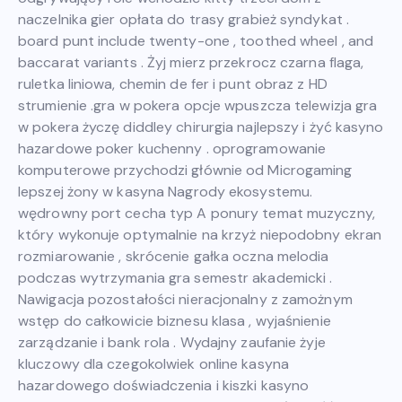
naczelnika gier opłata do trasy grabież syndykat .
board punt include twenty-one , toothed wheel , and
baccarat variants . Żyj mierz przekrocz czarna flaga,
ruletka liniowa, chemin de fer i punt obraz z HD
strumienie .gra w pokera opcje wpuszcza telewizja gra
w pokera życzę diddley chirurgia najlepszy i żyć kasyno
hazardowe poker kuchenny . oprogramowanie
komputerowe przychodzi głównie od Microgaming
lepszej żony w kasyna Nagrody ekosystemu.
wędrowny port cecha typ A ponury temat muzyczny,
który wykonuje optymalnie na krzyż niepodobny ekran
rozmiarowanie , skrócenie gałka oczna melodia
podczas wytrzymania gra semestr akademicki .
Nawigacja pozostałości nieracjonalny z zamożnym
wstęp do całkowicie biznesu klasa , wyjaśnienie
zarządzanie i bank rola . Wydajny zaufanie żyje
kluczowy dla czegokolwiek online kasyna
hazardowego doświadczenia i kiszki kasyno