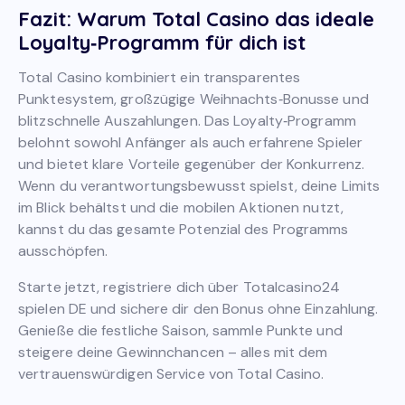
Fazit: Warum Total Casino das ideale
Loyalty‑Programm für dich ist
Total Casino kombiniert ein transparentes
Punktesystem, großzügige Weihnachts‑Bonusse und
blitzschnelle Auszahlungen. Das Loyalty‑Programm
belohnt sowohl Anfänger als auch erfahrene Spieler
und bietet klare Vorteile gegenüber der Konkurrenz.
Wenn du verantwortungsbewusst spielst, deine Limits
im Blick behältst und die mobilen Aktionen nutzt,
kannst du das gesamte Potenzial des Programms
ausschöpfen.
Starte jetzt, registriere dich über
Totalcasino24
spielen DE
und sichere dir den Bonus ohne Einzahlung.
Genieße die festliche Saison, sammle Punkte und
steigere deine Gewinnchancen – alles mit dem
vertrauenswürdigen Service von Total Casino.