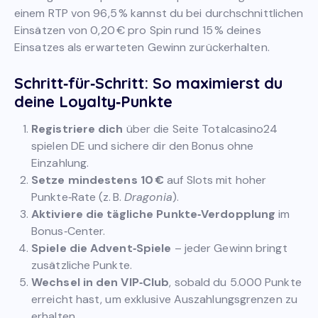
einem RTP von 96,5 % kannst du bei durchschnittlichen
Einsätzen von 0,20 € pro Spin rund 15 % deines
Einsatzes als erwarteten Gewinn zurückerhalten.
Schritt‑für‑Schritt: So maximierst du
deine Loyalty‑Punkte
Registriere dich
über die Seite Totalcasino24
spielen DE und sichere dir den Bonus ohne
Einzahlung.
Setze mindestens 10 €
auf Slots mit hoher
Punkte‑Rate (z. B.
Dragonia
).
Aktiviere die tägliche Punkte‑Verdopplung
im
Bonus‑Center.
Spiele die Advent‑Spiele
– jeder Gewinn bringt
zusätzliche Punkte.
Wechsel in den VIP‑Club
, sobald du 5.000 Punkte
erreicht hast, um exklusive Auszahlungsgrenzen zu
erhalten.