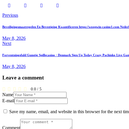
Previous
Beveiligingsmaatregelen En Bevestiging Kwantificeren https://woopwin-casino1.com Nede
May 8, 2026
Next
Forventningsfuld Gunstig Spillecasino · Denmark Sign Up Today Crazy Pachinko Live Ga
May 8, 2026
Leave a comment
0.0
/
5
Name
E-mail
Save my name, email, and website in this browser for the next ti
Comment