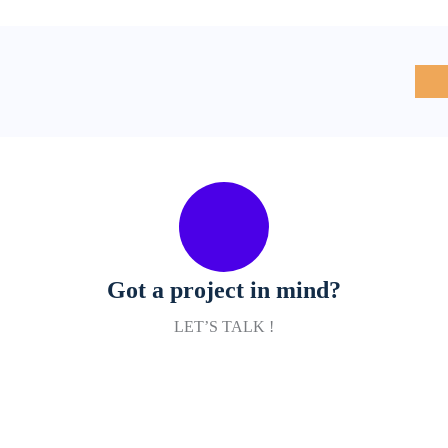
Got a project in mind?
LET’S TALK !