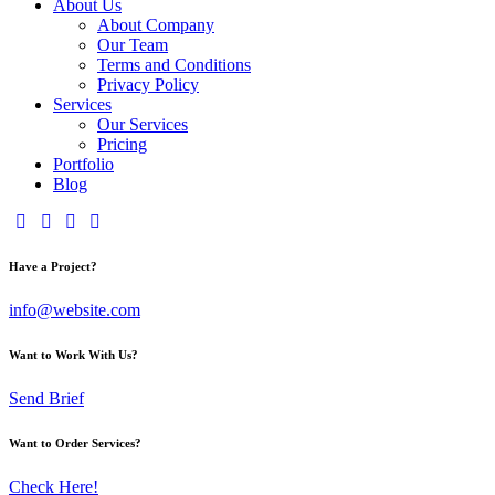
About Us
About Company
Our Team
Terms and Conditions
Privacy Policy
Services
Our Services
Pricing
Portfolio
Blog
Have a Project?
info@website.com
Want to Work With Us?
Send Brief
Want to Order Services?
Check Here!