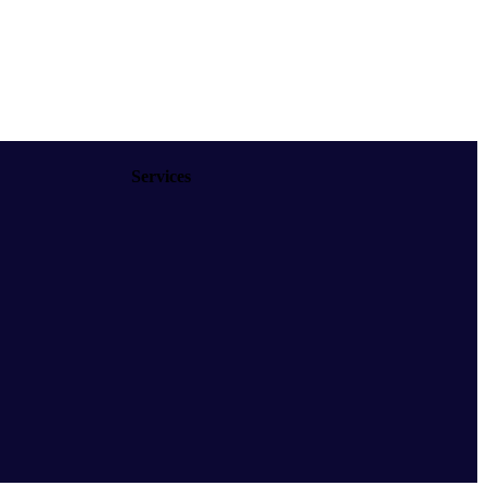
Services