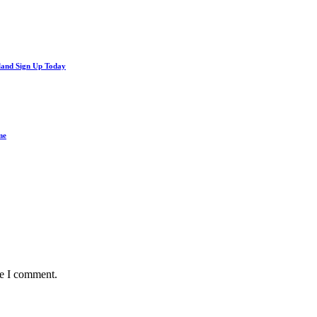
rland Sign Up Today
me
me I comment.