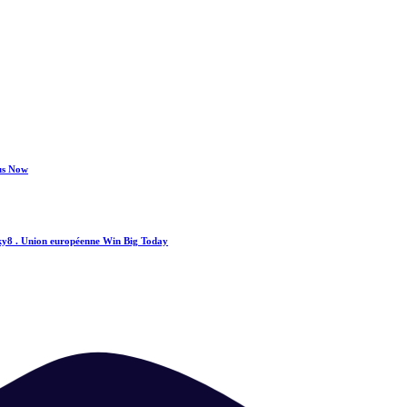
us Now
y8 . Union européenne Win Big Today